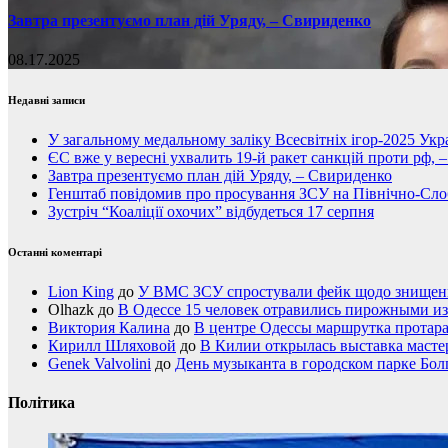
Завтра презентуємо план дій Уряду, – Свириденко
08.17.2025
Недавні записи
У загальному медальному заліку Всесвітніх ігор-2025 Укра
ЄС вже у вересні ухвалить 19-й ракет санкцій проти рф, 
Завтра презентуємо план дій Уряду, – Свириденко
Генштаб повідомив про просування ЗСУ на Північно-Сл
Зустріч “Коаліції охочих” відбудеться 17 серпня
Останні коментарі
Lion King
до
У ВМС ЗСУ спростували фейк щодо знищення
Olhazk
до
В Одессе 15 человек отравились пирожными из
Виктория Калина
до
В центре Одессы маршрутка протар
Кирилл Шляховой
до
В Килии открылась выставка мастер
Genek Valvolini
до
День музыканта в городском парке Бол
Політика