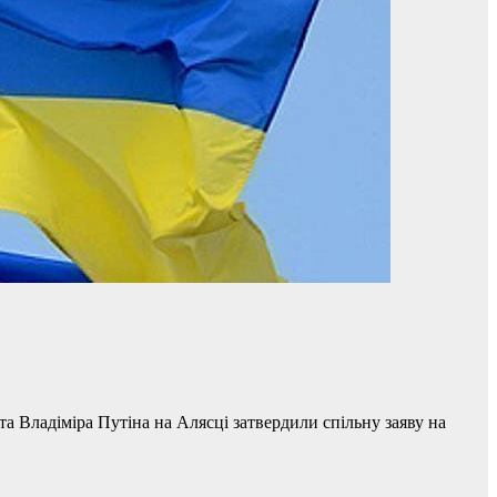
 Владіміра Путіна на Алясці затвердили спільну заяву на