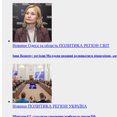
Новини
Одеса та область
ПОЛИТИКА
РЕГІОН
СВІТ
Інна Кошеру: регіони Молдови повинні розвиватися рівномірно, ав
Новини
ПОЛИТИКА
РЕГІОН
УКРАЇНА
Міністри ЄС схвалили створення трибуналу проти РФ