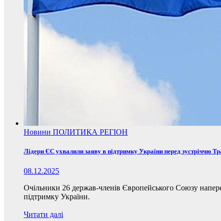
Новини
ПОЛИТИКА
РЕГІОН
Лідери ЄС ухвалили заяву в підтримку України перед зустріччю Т
08.12.2025
Очільники 26 держав-членів Європейського Союзу наперед
підтримку України.
Читати далі