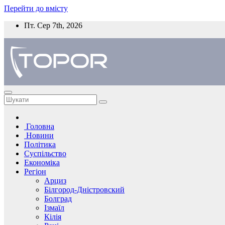
Перейти до вмісту
Пт. Сер 7th, 2026
Головна
Новини
Політика
Суспільство
Економіка
Регіон
Арциз
Білгород-Дністровский
Болград
Ізмаїл
Кілія