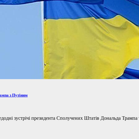
рампа з Путіним
одні зустрічі президента Сполучених Штатів Дональда Трампа та