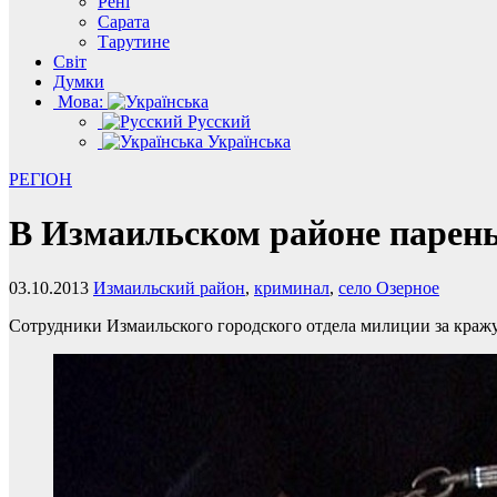
Рені
Сарата
Тарутине
Світ
Думки
Мова:
Русский
Українська
РЕГІОН
В Измаильском районе парень
03.10.2013
Измаильский район
,
криминал
,
село Озерное
Cотрудники Измаильского городского отдела милиции за кражу