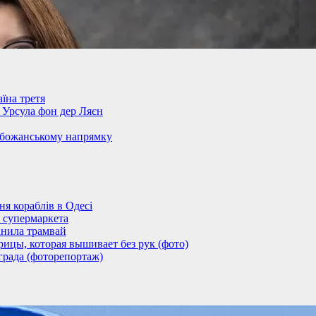
їна третя
– Урсула фон дер Ляєн
обожанському напрямку
 кораблів в Одесі
 супермаркета
анила трамвай
ицы, которая вышивает без рук (фото)
града (фоторепортаж)