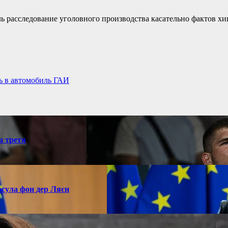
оль расследование уголовного производства касательно фактов х
сь в автомобиль ГАИ
а третя
рсула фон дер Ляєн