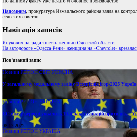
По данному факту уже начато уголовное производство.
Напомним
, прокуратура Измаильского района взяла на контр
сельских советов.
Навігація записів
Янукович наградил шесть женщин Одесской области
На автодороге «Одесса-Рени» женщина на «Chevrolet» врезала
Пов’язаний запис
Новини
РЕГІОН
СВІТ
УКРАЇНА
У загальному медальному заліку Всесвітніх ігор-2025 Україн
08.17.2025
Новини
РЕГІОН
УКРАЇНА
ЄС вже у вересні ухвалить 19-й ракет санкцій проти рф, – У
08.17.2025
Новини
РЕГІОН
УКРАЇНА