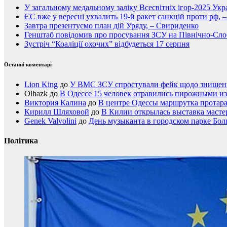
У загальному медальному заліку Всесвітніх ігор-2025 Укра
ЄС вже у вересні ухвалить 19-й ракет санкцій проти рф, 
Завтра презентуємо план дій Уряду, – Свириденко
Генштаб повідомив про просування ЗСУ на Північно-Сл
Зустріч “Коаліції охочих” відбудеться 17 серпня
Останні коментарі
Lion King
до
У ВМС ЗСУ спростували фейк щодо знищення
Olhazk
до
В Одессе 15 человек отравились пирожными из
Виктория Калина
до
В центре Одессы маршрутка протар
Кирилл Шляховой
до
В Килии открылась выставка мастер
Genek Valvolini
до
День музыканта в городском парке Бол
Політика