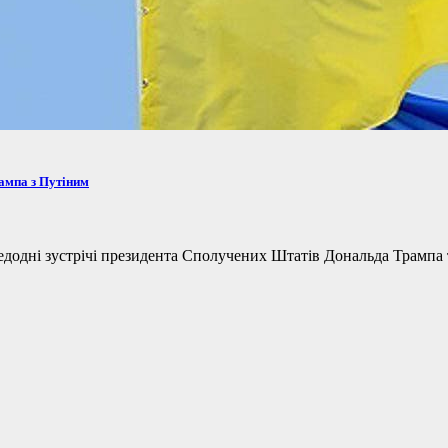
рампа з Путіним
одні зустрічі президента Сполучених Штатів Дональда Трампа та