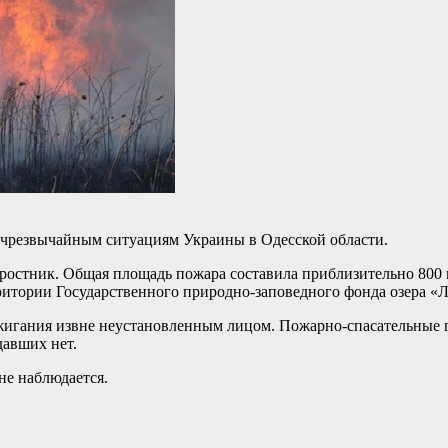
 чрезвычайным ситуациям Украины в Одесской области.
ростник. Общая площадь пожара составила приблизительно 800 
рритории Государственного природно-заповедного фонда озера «Л
ажигания извне неустановленным лицом. Пожарно-спасательные п
давших нет.
не наблюдается.