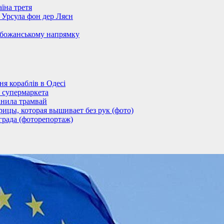
їна третя
– Урсула фон дер Ляєн
обожанському напрямку
 кораблів в Одесі
 супермаркета
анила трамвай
ицы, которая вышивает без рук (фото)
града (фоторепортаж)