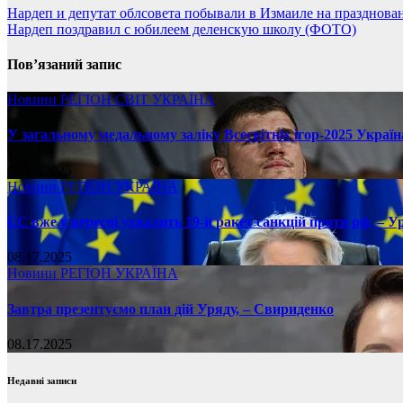
Нардеп и депутат облсовета побывали в Измаиле на празднов
Нардеп поздравил с юбилеем деленскую школу (ФОТО)
Пов’язаний запис
Новини
РЕГІОН
СВІТ
УКРАЇНА
У загальному медальному заліку Всесвітніх ігор-2025 Україн
08.17.2025
Новини
РЕГІОН
УКРАЇНА
ЄС вже у вересні ухвалить 19-й ракет санкцій проти рф, – У
08.17.2025
Новини
РЕГІОН
УКРАЇНА
Завтра презентуємо план дій Уряду, – Свириденко
08.17.2025
Недавні записи