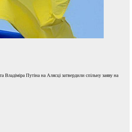
 Владіміра Путіна на Алясці затвердили спільну заяву на