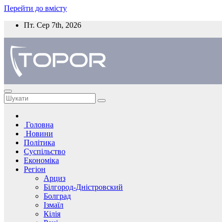
Перейти до вмісту
Пт. Сер 7th, 2026
Головна
Новини
Політика
Суспільство
Економіка
Регіон
Арциз
Білгород-Дністровский
Болград
Ізмаїл
Кілія