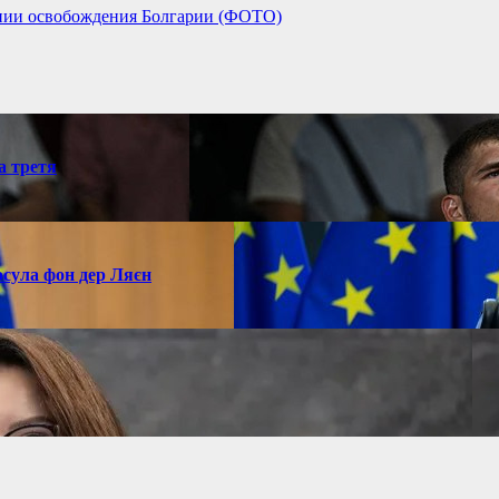
ании освобождения Болгарии (ФОТО)
а третя
рсула фон дер Ляєн