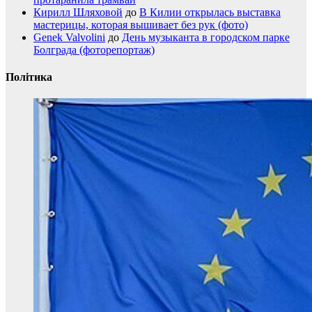
Кирилл Шляховой
до
В Килии открылась выставка
мастерицы, которая вышивает без рук (фото)
Genek Valvolini
до
День музыканта в городском парке
Болграда (фоторепортаж)
Політика