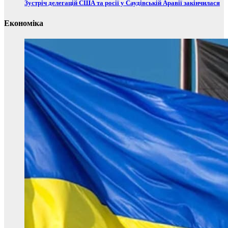
Зустріч делегацій США та росії у Саудівській Аравії закінчилася
Економіка