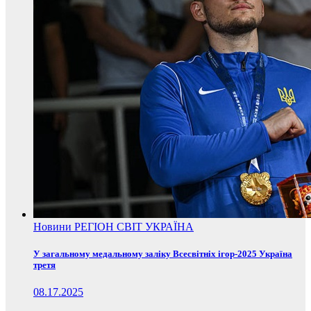
Новини
РЕГІОН
СВІТ
УКРАЇНА
У загальному медальному заліку Всесвітніх ігор-2025 Україна
третя
08.17.2025