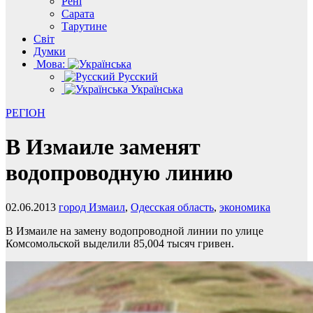
Рені
Сарата
Тарутине
Світ
Думки
Мова:
Русский
Українська
РЕГІОН
В Измаиле заменят
водопроводную линию
02.06.2013
город Измаил
,
Одесская область
,
экономика
В Измаиле на замену водопроводной линии по улице
Комсомольской выделили 85,004 тысяч гривен.