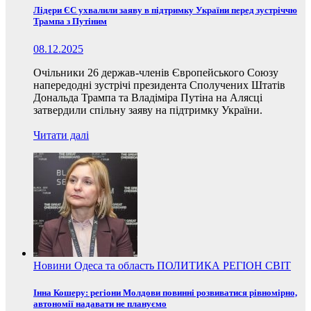
Лідери ЄС ухвалили заяву в підтримку України перед зустріччю
Трампа з Путіним
08.12.2025
Очільники 26 держав-членів Європейського Союзу
напередодні зустрічі президента Сполучених Штатів
Дональда Трампа та Владіміра Путіна на Алясці
затвердили спільну заяву на підтримку України.
Читати далі
Новини
Одеса та область
ПОЛИТИКА
РЕГІОН
СВІТ
Інна Кошеру: регіони Молдови повинні розвиватися рівномірно,
автономії надавати не плануємо