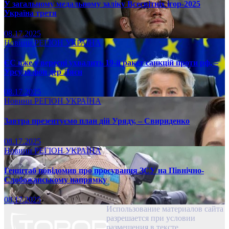
У загальному медальному заліку Всесвітніх ігор-2025
Україна третя
08.17.2025
Новини
РЕГІОН
УКРАЇНА
ЄС вже у вересні ухвалить 19-й ракет санкцій проти рф, –
Урсула фон дер Ляєн
08.17.2025
Новини
РЕГІОН
УКРАЇНА
Завтра презентуємо план дій Уряду, – Свириденко
08.17.2025
Новини
РЕГІОН
УКРАЇНА
Генштаб повідомив про просування ЗСУ на Північно-
Слобожанському напрямку
08.17.2025
Использование материалов сайта
разрешается при условии
размещения в тексте