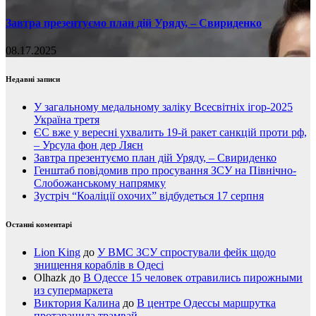
Завтра презентуємо план дій Уряду, – Свириденко
08.17.2025
Недавні записи
У загальному медальному заліку Всесвітніх ігор-2025
Україна третя
ЄС вже у вересні ухвалить 19-й ракет санкцій проти рф,
– Урсула фон дер Ляєн
Завтра презентуємо план дій Уряду, – Свириденко
Генштаб повідомив про просування ЗСУ на Північно-
Слобожанському напрямку
Зустріч “Коаліції охочих” відбудеться 17 серпня
Останні коментарі
Lion King
до
У ВМС ЗСУ спростували фейк щодо
знищення кораблів в Одесі
Olhazk
до
В Одессе 15 человек отравились пирожными
из супермаркета
Виктория Калина
до
В центре Одессы маршрутка
протаранила трамвай