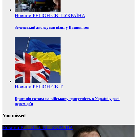
Новини
РЕГІОН
СВІТ
УКРАЇНА
Зеленський анонсував візит у Вашингтон
Новини
РЕГІОН
СВІТ
Британія готова на військову присутність в Україні у разі
перемир’я
You missed
Новини
РЕГІОН
СВІТ
УКРАЇНА