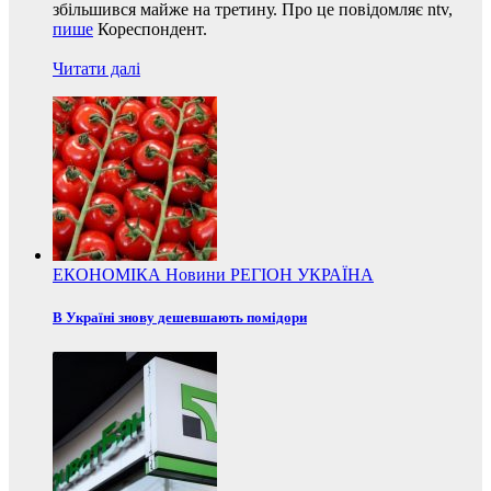
збільшився майже на третину. Про це повідомляє ntv,
пише
Кореспондент.
Читати далі
ЕКОНОМІКА
Новини
РЕГІОН
УКРАЇНА
В Україні знову дешевшають помідори