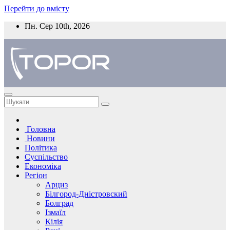
Перейти до вмісту
Пн. Сер 10th, 2026
Головна
Новини
Політика
Суспільство
Економіка
Регіон
Арциз
Білгород-Дністровский
Болград
Ізмаїл
Кілія