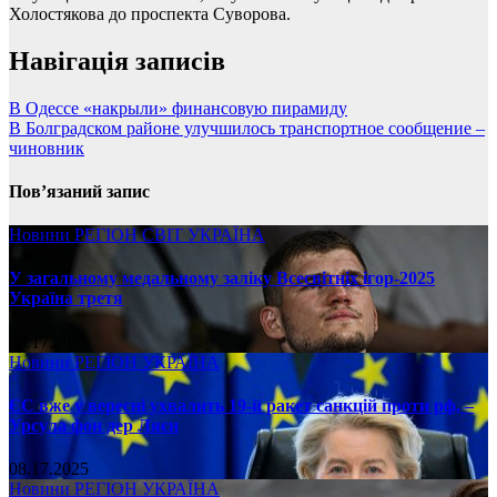
Холостякова до проспекта Суворова.
Навігація записів
В Одессе «накрыли» финансовую пирамиду
В Болградском районе улучшилось транспортное сообщение –
чиновник
Пов’язаний запис
Новини
РЕГІОН
СВІТ
УКРАЇНА
У загальному медальному заліку Всесвітніх ігор-2025
Україна третя
08.17.2025
Новини
РЕГІОН
УКРАЇНА
ЄС вже у вересні ухвалить 19-й ракет санкцій проти рф, –
Урсула фон дер Ляєн
08.17.2025
Новини
РЕГІОН
УКРАЇНА