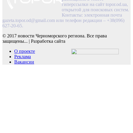
гиперссылки на сайт topor.od.ua,
открытой для поисковых систем.
Контакты: электронная почта
gazeta.topor.od@gmail.com
или телефон редакции – +38(096)
627-20-65.
© 2017 новости Черноморского региона. Все права
защищены...
|
Разработка сайта
О проекте
Реклама
Вакансии