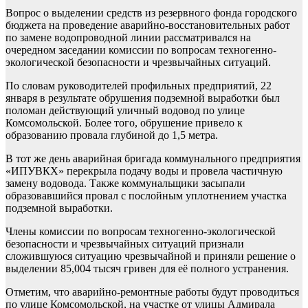
Вопрос о выделении средств из резервного фонда городского
бюджета на проведение аварийно-восстановительных работ
по замене водопроводной линии рассматривался на
очередном заседании комиссии по вопросам техногенно-
экологической безопасности и чрезвычайных ситуаций.
По словам руководителей профильных предприятий, 22
января в результате обрушения подземной выработки был
поломан действующий уличный водовод по улице
Комсомольской. Более того, обрушение привело к
образованию провала глубиной до 1,5 метра.
В тот же день аварийная бригада коммунального предприятия
«ИПУВКХ» перекрыла подачу воды и провела частичную
замену водовода. Также коммунальщики засыпали
образовавшийся провал с послойным уплотнением участка
подземной выработки.
Члены комиссии по вопросам техногенно-экологической
безопасности и чрезвычайных ситуаций признали
сложившуюся ситуацию чрезвычайной и приняли решение о
выделении 85,004 тысяч гривен для её полного устранения.
Отметим, что аварийно-ремонтные работы будут проводиться
по улице Комсомольской, на участке от улицы Адмирала