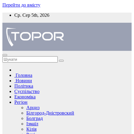
Перейти до вмісту
Ср. Сер 5th, 2026
Головна
Новини
Політика
Суспільство
Економіка
Регіон
Арциз
Білгород-Дністровский
Болград
Ізмаїл
Кілія