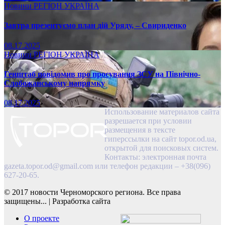
Новини
РЕГІОН
УКРАЇНА
Завтра презентуємо план дій Уряду, – Свириденко
08.17.2025
Новини
РЕГІОН
УКРАЇНА
Генштаб повідомив про просування ЗСУ на Північно-
Слобожанському напрямку
08.17.2025
Использование материалов сайта
разрешается при условии
размещения в тексте
гиперссылки на сайт topor.od.ua,
открытой для поисковых систем.
Контакты: электронная почта
gazeta.topor.od@gmail.com
или телефон редакции – +38(096)
627-20-65.
© 2017 новости Черноморского региона. Все права
защищены...
|
Разработка сайта
О проекте