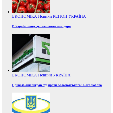
ЕКОНОМІКА
Новини
РЕГІОН
УКРАЇНА
В Україні знову дешевшають помідори
ЕКОНОМІКА
Новини
УКРАЇНА
ПриватБанк виграв суд проти Коломойського і Боголюбова