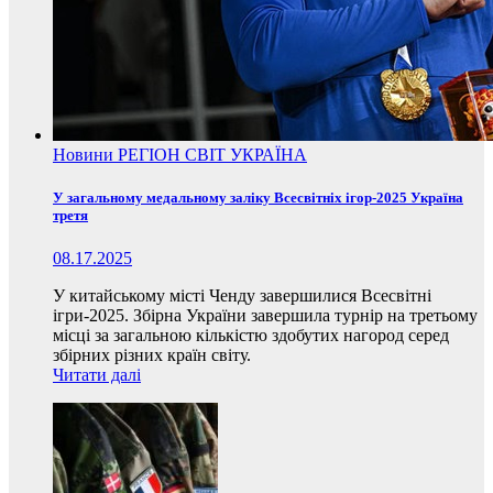
Новини
РЕГІОН
СВІТ
УКРАЇНА
У загальному медальному заліку Всесвітніх ігор-2025 Україна
третя
08.17.2025
У китайському місті Ченду завершилися Всесвітні
ігри-2025. Збірна України завершила турнір на третьому
місці за загальною кількістю здобутих нагород серед
збірних різних країн світу.
Читати далі