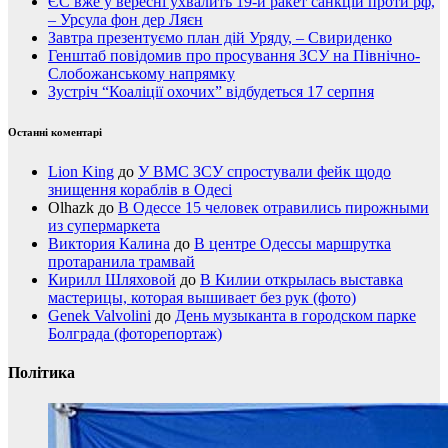
ЄС вже у вересні ухвалить 19-й ракет санкцій проти рф,
– Урсула фон дер Ляєн
Завтра презентуємо план дій Уряду, – Свириденко
Генштаб повідомив про просування ЗСУ на Північно-
Слобожанському напрямку
Зустріч “Коаліції охочих” відбудеться 17 серпня
Останні коментарі
Lion King
до
У ВМС ЗСУ спростували фейк щодо
знищення кораблів в Одесі
Olhazk
до
В Одессе 15 человек отравились пирожными
из супермаркета
Виктория Калина
до
В центре Одессы маршрутка
протаранила трамвай
Кирилл Шляховой
до
В Килии открылась выставка
мастерицы, которая вышивает без рук (фото)
Genek Valvolini
до
День музыканта в городском парке
Болграда (фоторепортаж)
Політика