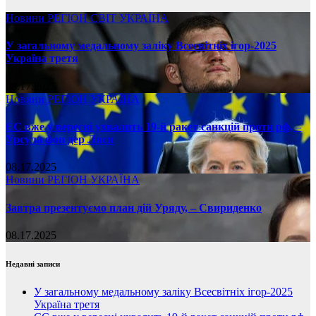
Новини
РЕГІОН
СВІТ
УКРАЇНА
У загальному медальному заліку Всесвітніх ігор-2025
Україна третя
08.17.2025
Новини
РЕГІОН
УКРАЇНА
ЄС вже у вересні ухвалить 19-й ракет санкцій проти рф, –
Урсула фон дер Ляєн
08.17.2025
Новини
РЕГІОН
УКРАЇНА
Завтра презентуємо план дій Уряду, – Свириденко
08.17.2025
Недавні записи
У загальному медальному заліку Всесвітніх ігор-2025
Україна третя