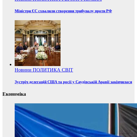
Міністри ЄС схвалили створення трибуналу проти РФ
Новини
ПОЛИТИКА
СВІТ
Зустріч делегацій США та росії у Саудівській Аравії закінчилася
Економіка