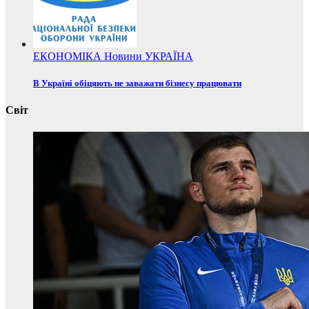
ЕКОНОМІКА
Новини
УКРАЇНА
В Україні обіцяють не заважати бізнесу працювати
Світ