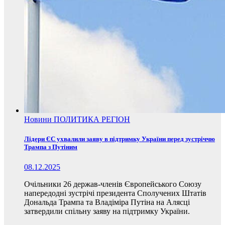
Новини
ПОЛИТИКА
РЕГІОН
Лідери ЄС ухвалили заяву в підтримку України перед зустріччю
Трампа з Путіним
08.12.2025
Очільники 26 держав-членів Європейського Союзу
напередодні зустрічі президента Сполучених Штатів
Дональда Трампа та Владіміра Путіна на Алясці
затвердили спільну заяву на підтримку України.