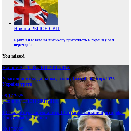
Новини
РЕГІОН
СВІТ
Британія готова на військову присутність в Україні у разі
перемир’я
You missed
Новини
РЕГІОН
СВІТ
УКРАЇНА
У загальному медальному заліку Всесвітніх ігор-2025
Україна третя
08.17.2025
Новини
РЕГІОН
УКРАЇНА
ЄС вже у вересні ухвалить 19-й ракет санкцій проти рф, –
Урсула фон дер Ляєн
08.17.2025