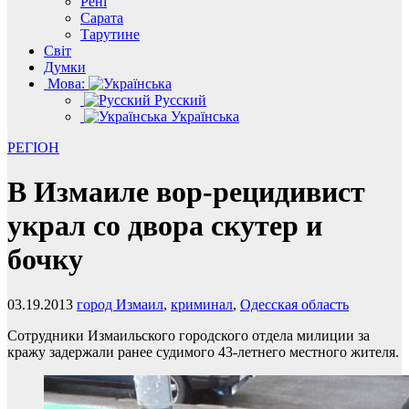
Рені
Сарата
Тарутине
Світ
Думки
Мова:
Русский
Українська
РЕГІОН
В Измаиле вор-рецидивист
украл со двора скутер и
бочку
03.19.2013
город Измаил
,
криминал
,
Одесская область
Сотрудники Измаильского городского отдела милиции за
кражу задержали ранее судимого 43-летнего местного жителя.