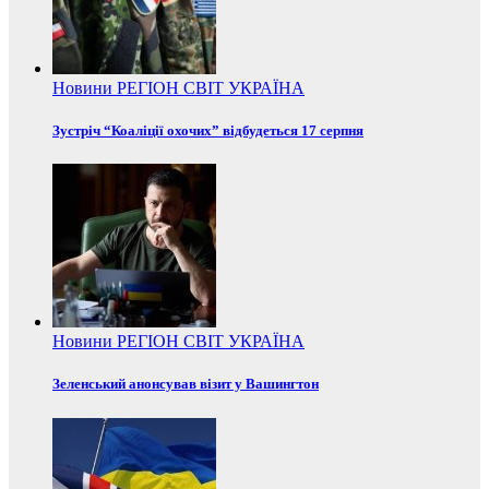
Новини
РЕГІОН
СВІТ
УКРАЇНА
Зустріч “Коаліції охочих” відбудеться 17 серпня
Новини
РЕГІОН
СВІТ
УКРАЇНА
Зеленський анонсував візит у Вашингтон