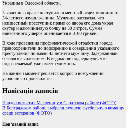
Украины в Одесской области.
Заявление о краже поступило в местный отдел милиции от
34-летнего измаильчанина. Мужчина рассказал, что
неизвестный преступник прямо со двора его дома украл
скутер и алюминиевую бочку на 30 литров. Сумма
нанесённого ущерба оценивается в 3100 гривен.
В ходе проведения профилактической отработки города
правоохранители по подозрению в совершении указанного
преступления поймали 43-летнего мужчину. Задержанный
сознался в содеянном. В ведомстве подчеркнули, что
подозреваемый уже имеет судимость.
На данный момент решается вопрос о возбуждении
уголовного производства.
Навігація записів
Нардеп встретил Масленицу в Саратском районе (ФОТО)
В Болградском районе выбрали лучшую футбольную команду
среди ветеранов (ФОТО)
Пов’язаний запис