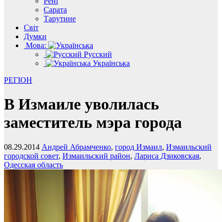
Рені
Сарата
Тарутине
Світ
Думки
Мова:
Русский
Українська
РЕГІОН
В Измаиле уволилась
заместитель мэра города
08.29.2014
Андрей Абрамченко
,
город Измаил
,
Измаильский
городской совет
,
Измаильский район
,
Лариса Дзиковская
,
Одесская область