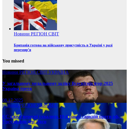
Новини
РЕГІОН
СВІТ
Британія готова на військову присутність в Україні у разі
перемир’я
You missed
Новини
РЕГІОН
СВІТ
УКРАЇНА
У загальному медальному заліку Всесвітніх ігор-2025
Україна третя
08.17.2025
Новини
РЕГІОН
УКРАЇНА
ЄС вже у вересні ухвалить 19-й ракет санкцій проти рф, –
Урсула фон дер Ляєн