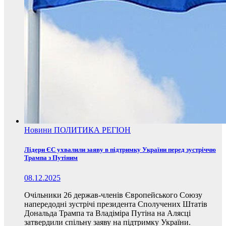
Новини
ПОЛИТИКА
РЕГІОН
Лідери ЄС ухвалили заяву в підтримку України перед зустріччю
Трампа з Путіним
08.12.2025
Очільники 26 держав-членів Європейського Союзу
напередодні зустрічі президента Сполучених Штатів
Дональда Трампа та Владіміра Путіна на Алясці
затвердили спільну заяву на підтримку України.