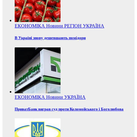
ЕКОНОМІКА
Новини
РЕГІОН
УКРАЇНА
В Україні знову дешевшають помідори
ЕКОНОМІКА
Новини
УКРАЇНА
ПриватБанк виграв суд проти Коломойського і Боголюбова