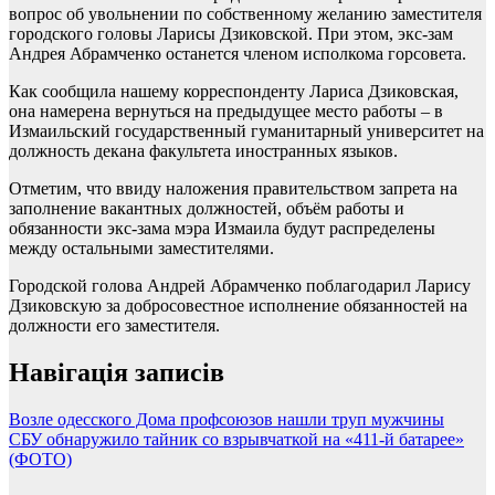
вопрос об увольнении по собственному желанию заместителя
городского головы Ларисы Дзиковской. При этом, экс-зам
Андрея Абрамченко останется членом исполкома горсовета.
Как сообщила нашему корреспонденту Лариса Дзиковская,
она намерена вернуться на предыдущее место работы – в
Измаильский государственный гуманитарный университет на
должность декана факультета иностранных языков.
Отметим, что ввиду наложения правительством запрета на
заполнение вакантных должностей, объём работы и
обязанности экс-зама мэра Измаила будут распределены
между остальными заместителями.
Городской голова Андрей Абрамченко поблагодарил Ларису
Дзиковскую за добросовестное исполнение обязанностей на
должности его заместителя.
Навігація записів
Возле одесского Дома профсоюзов нашли труп мужчины
СБУ обнаружило тайник со взрывчаткой на «411-й батарее»
(ФОТО)