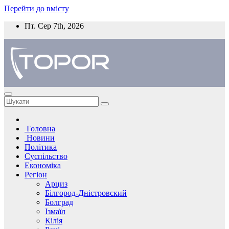
Перейти до вмісту
Пт. Сер 7th, 2026
Головна
Новини
Політика
Суспільство
Економіка
Регіон
Арциз
Білгород-Дністровский
Болград
Ізмаїл
Кілія