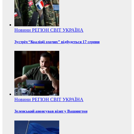
Новини
РЕГІОН
СВІТ
УКРАЇНА
Зустріч “Коаліції охочих” відбудеться 17 серпня
Новини
РЕГІОН
СВІТ
УКРАЇНА
Зеленський анонсував візит у Вашингтон