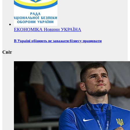
ЕКОНОМІКА
Новини
УКРАЇНА
В Україні обіцяють не заважати бізнесу працювати
Світ