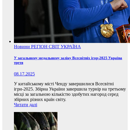
Новини
РЕГІОН
СВІТ
УКРАЇНА
У загальному медальному заліку Всесвітніх ігор-2025 Україна
третя
08.17.2025
У китайському місті Ченду завершилися Всесвітні
ігри-2025. Збірна України завершила турнір на третьому
місці за загальною кількістю здобутих нагород серед
збірних різних країн світу.
Читати далі