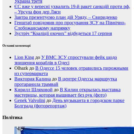
Україна третя
ЄС вже у вересні ухвалить 19-й ракет санкцій проти рф,
– Урсула фон дер Ляєн
Завтра презентуємо план дій Уряду, – Свириденко
Генштаб повідомив про просування ЗСУ на Північно-
Слобожанському напрямку
Зустріч “Коаліції охочих” відбудеться 17 серпня
Останні коментарі
Lion King
до
У ВМС ЗСУ спростували фейк щодо
знищення кораблів в Одесі
Olhazk
до
В Одессе 15 человек отравились пирожными
из супермаркета
Виктория Калина
до
В центре Одессы маршрутка
протаранила трамвай
Кирилл Шляховой
до
В Килии открылась выставка
мастерицы, которая вышивает без рук (фото)
Genek Valvolini
до
День музыканта в городском парке
Болграда (фоторепортаж)
Політика