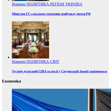
Новини
ПОЛИТИКА
РЕГІОН
УКРАЇНА
Міністри ЄС схвалили створення трибуналу проти РФ
Новини
ПОЛИТИКА
СВІТ
Зустріч делегацій США та росії у Саудівській Аравії закінчилася
Економіка