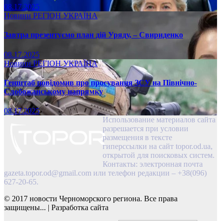
08.17.2025
Новини
РЕГІОН
УКРАЇНА
Завтра презентуємо план дій Уряду, – Свириденко
08.17.2025
Новини
РЕГІОН
УКРАЇНА
Генштаб повідомив про просування ЗСУ на Північно-
Слобожанському напрямку
08.17.2025
Использование материалов сайта
разрешается при условии
размещения в тексте
гиперссылки на сайт topor.od.ua,
открытой для поисковых систем.
Контакты: электронная почта
gazeta.topor.od@gmail.com
или телефон редакции – +38(096)
627-20-65.
© 2017 новости Черноморского региона. Все права
защищены...
|
Разработка сайта