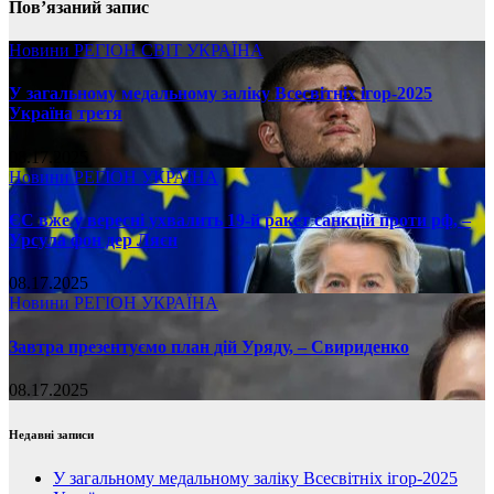
Пов’язаний запис
Новини
РЕГІОН
СВІТ
УКРАЇНА
У загальному медальному заліку Всесвітніх ігор-2025
Україна третя
08.17.2025
Новини
РЕГІОН
УКРАЇНА
ЄС вже у вересні ухвалить 19-й ракет санкцій проти рф, –
Урсула фон дер Ляєн
08.17.2025
Новини
РЕГІОН
УКРАЇНА
Завтра презентуємо план дій Уряду, – Свириденко
08.17.2025
Недавні записи
У загальному медальному заліку Всесвітніх ігор-2025