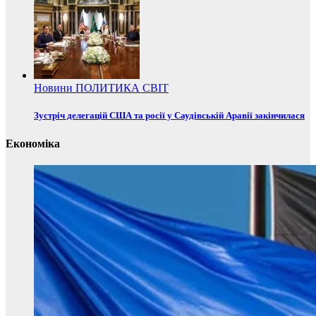
Новини
ПОЛИТИКА
СВІТ
Зустріч делегацій США та росії у Саудівській Аравії закінчилася
Економіка