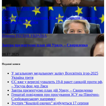
08.17.2025
Новини
РЕГІОН
УКРАЇНА
ЄС вже у вересні ухвалить 19-й ракет санкцій проти рф, –
Урсула фон дер Ляєн
08.17.2025
Новини
РЕГІОН
УКРАЇНА
Завтра презентуємо план дій Уряду, – Свириденко
08.17.2025
Недавні записи
У загальному медальному заліку Всесвітніх ігор-2025
Україна третя
ЄС вже у вересні ухвалить 19-й ракет санкцій проти рф,
– Урсула фон дер Ляєн
Завтра презентуємо план дій Уряду, – Свириденко
Генштаб повідомив про просування ЗСУ на Північно-
Слобожанському напрямку
Зустріч “Коаліції охочих” відбудеться 17 серпня