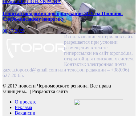
Новини
РЕГІОН
УКРАЇНА
Генштаб повідомив про просування ЗСУ на Північно-
Слобожанському напрямку
08.17.2025
Использование материалов сайта
разрешается при условии
размещения в тексте
гиперссылки на сайт topor.od.ua,
открытой для поисковых систем.
Контакты: электронная почта
gazeta.topor.od@gmail.com
или телефон редакции – +38(096)
627-20-65.
© 2017 новости Черноморского региона. Все права
защищены...
|
Разработка сайта
О проекте
Реклама
Вакансии