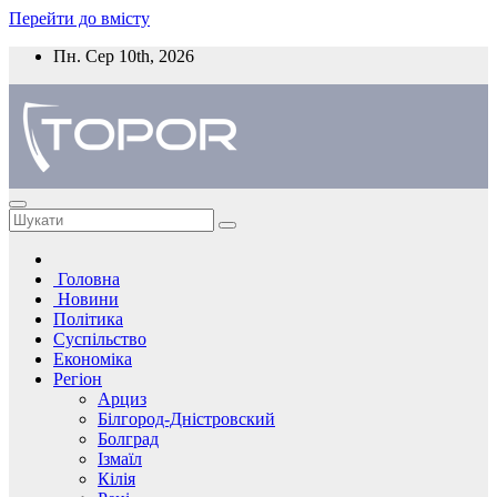
Перейти до вмісту
Пн. Сер 10th, 2026
Головна
Новини
Політика
Суспільство
Економіка
Регіон
Арциз
Білгород-Дністровский
Болград
Ізмаїл
Кілія