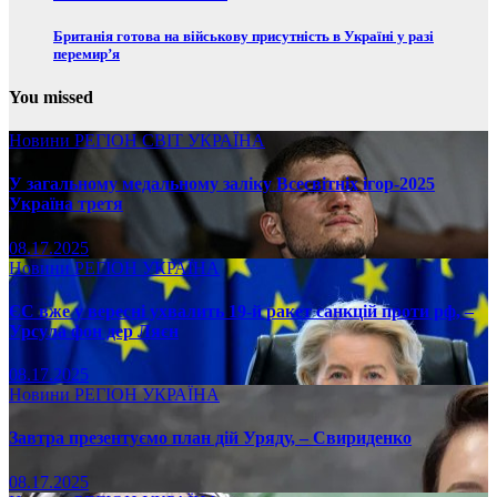
Британія готова на військову присутність в Україні у разі
перемир’я
You missed
Новини
РЕГІОН
СВІТ
УКРАЇНА
У загальному медальному заліку Всесвітніх ігор-2025
Україна третя
08.17.2025
Новини
РЕГІОН
УКРАЇНА
ЄС вже у вересні ухвалить 19-й ракет санкцій проти рф, –
Урсула фон дер Ляєн
08.17.2025
Новини
РЕГІОН
УКРАЇНА
Завтра презентуємо план дій Уряду, – Свириденко
08.17.2025