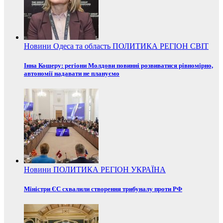
Новини
Одеса та область
ПОЛИТИКА
РЕГІОН
СВІТ
Інна Кошеру: регіони Молдови повинні розвиватися рівномірно,
автономії надавати не плануємо
Новини
ПОЛИТИКА
РЕГІОН
УКРАЇНА
Міністри ЄС схвалили створення трибуналу проти РФ