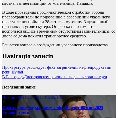
местный отдел милиции от жительницы Измаила.
В ходе проведения профилактической отработки города
правоохранители по подозрению в совершении указанного
преступления поймали 28-летнего мужчину. Задержанный
признался в угоне скутера. Он рассказал о том, что,
воспользовавшись временным отсутствием заявительницы, со
двора её дома похитил транспортное средство.
Решается вопрос о возбуждении уголовного производства.
Навігація записів
Прокуратура расследует факт загрязнения нефтепродуктами
реки Дунай
В Белгород-Днестровском районе из воды выловили труп
Пов’язаний запис
Новини
РЕГІОН
СВІТ
УКРАЇНА
У загальному медальному заліку Всесвітніх ігор-2025
Україна третя