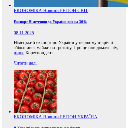
ЕКОНОМІКА
Новини
РЕГІОН
СВІТ
Експорт Німеччини до України зріс на 30%
08.11.2025
Німецький експорт до України у першому півріччі
збільшився майже на третину. Про це повідомляє ntv,
пише
Кореспондент.
Читати далі
ЕКОНОМІКА
Новини
РЕГІОН
УКРАЇНА
В Україні знову дешевшають помідори