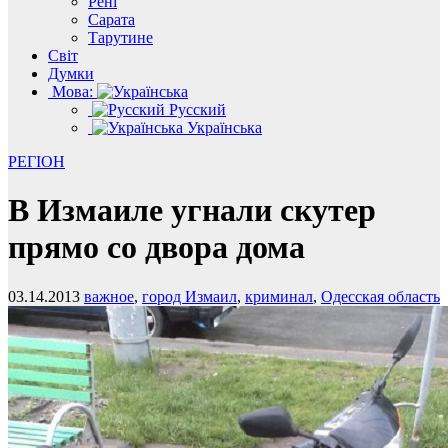
Рені
Сарата
Тарутине
Світ
Думки
Мова:
Русский
Українська
РЕГІОН
В Измаиле угнали скутер
прямо со двора дома
03.14.2013
важное
,
город Измаил
,
криминал
,
Одесская область