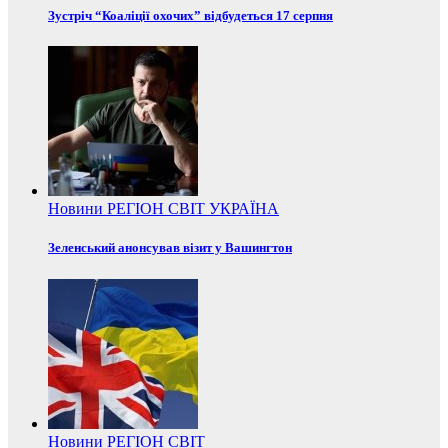
Зустріч “Коаліції охочих” відбудеться 17 серпня
Новини
РЕГІОН
СВІТ
УКРАЇНА
Зеленський анонсував візит у Вашингтон
Новини
РЕГІОН
СВІТ