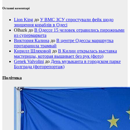
Останні коментарі
Lion King
до
У ВМС ЗСУ спростували фейк щодо
знищення кораблів в Одесі
Olhazk
до
В Одессе 15 человек отравились пирожными
из супермаркета
Виктория Калина
до
В центре Одессы маршрутка
протаранила трамвай
Кирилл Шляховой
до
В Килии открылась выставка
мастерицы, которая вышивает без рук (фото)
Genek Valvolini
до
День музыканта в городском парке
Болграда (фоторепортаж)
Політика