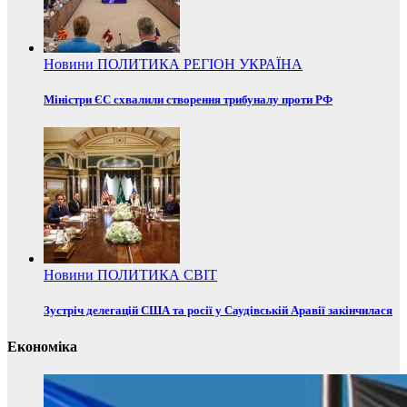
Новини
ПОЛИТИКА
РЕГІОН
УКРАЇНА
Міністри ЄС схвалили створення трибуналу проти РФ
Новини
ПОЛИТИКА
СВІТ
Зустріч делегацій США та росії у Саудівській Аравії закінчилася
Економіка