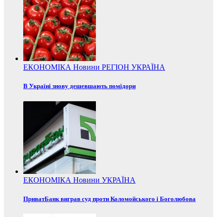
ЕКОНОМІКА
Новини
РЕГІОН
УКРАЇНА
В Україні знову дешевшають помідори
ЕКОНОМІКА
Новини
УКРАЇНА
ПриватБанк виграв суд проти Коломойського і Боголюбова