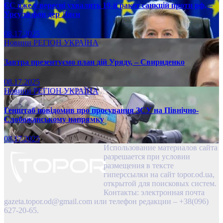
ЄС вже у вересні ухвалить 19-й ракет санкцій проти рф, –
Урсула фон дер Ляєн
08.17.2025
Новини
РЕГІОН
УКРАЇНА
Завтра презентуємо план дій Уряду, – Свириденко
08.17.2025
Новини
РЕГІОН
УКРАЇНА
Генштаб повідомив про просування ЗСУ на Північно-
Слобожанському напрямку
08.17.2025
Использование материалов сайта
разрешается при условии
размещения в тексте
гиперссылки на сайт topor.od.ua,
открытой для поисковых систем.
Контакты: электронная почта
gazeta.topor.od@gmail.com
или телефон редакции – +38(096)
627-20-65.