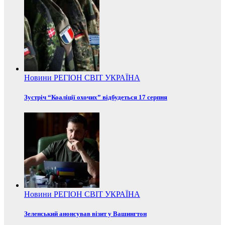
Новини
РЕГІОН
СВІТ
УКРАЇНА
Зустріч “Коаліції охочих” відбудеться 17 серпня
Новини
РЕГІОН
СВІТ
УКРАЇНА
Зеленський анонсував візит у Вашингтон