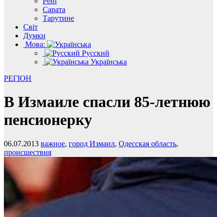
Рені
Сарата
Тарутине
Світ
Думки
Мова:
Русский
Українська
РЕГІОН
В Измаиле спасли 85-летнюю
пенсионерку
06.07.2013
важное
,
город Измаил
,
Одесская область
,
происшествия