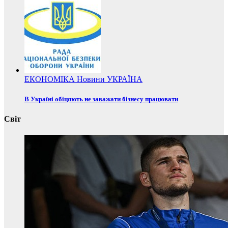
ЕКОНОМІКА
Новини
УКРАЇНА
В Україні обіцяють не заважати бізнесу працювати
Світ