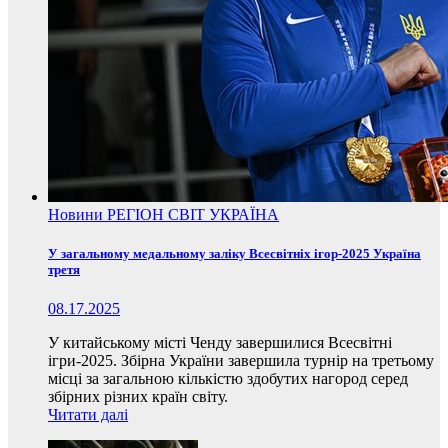
Новини
РЕГІОН
СВІТ
УКРАЇНА
У загальному медальному заліку Всесвітніх ігор-2025 Україна
третя
08.17.2025
У китайському місті Ченду завершилися Всесвітні
ігри-2025. Збірна України завершила турнір на третьому
місці за загальною кількістю здобутих нагород серед
збірних різних країн світу.
Читати далі