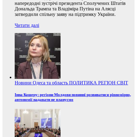
напередодні зустрічі президента Сполучених Штатів
Дональда Трампа та Владіміра Путіна на Алясці
затвердили спільну заяву на підтримку України.
Читати далі
Новини
Одеса та область
ПОЛИТИКА
РЕГІОН
СВІТ
Інна Кошеру: регіони Молдови повинні розвиватися рівномірно,
автономії надавати не плануємо