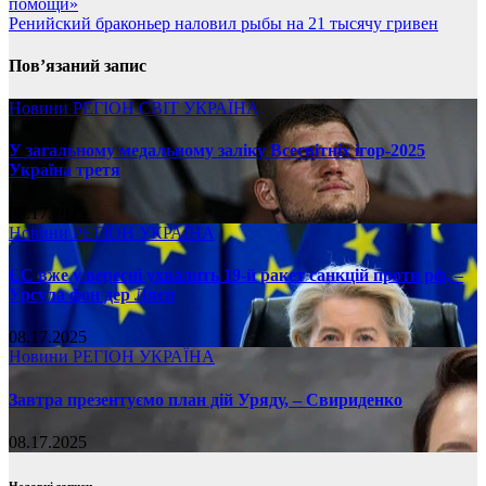
помощи»
Ренийский браконьер наловил рыбы на 21 тысячу гривен
Пов’язаний запис
Новини
РЕГІОН
СВІТ
УКРАЇНА
У загальному медальному заліку Всесвітніх ігор-2025
Україна третя
08.17.2025
Новини
РЕГІОН
УКРАЇНА
ЄС вже у вересні ухвалить 19-й ракет санкцій проти рф, –
Урсула фон дер Ляєн
08.17.2025
Новини
РЕГІОН
УКРАЇНА
Завтра презентуємо план дій Уряду, – Свириденко
08.17.2025
Недавні записи