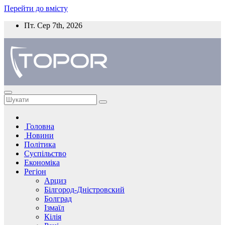
Перейти до вмісту
Пт. Сер 7th, 2026
Головна
Новини
Політика
Суспільство
Економіка
Регіон
Арциз
Білгород-Дністровский
Болград
Ізмаїл
Кілія