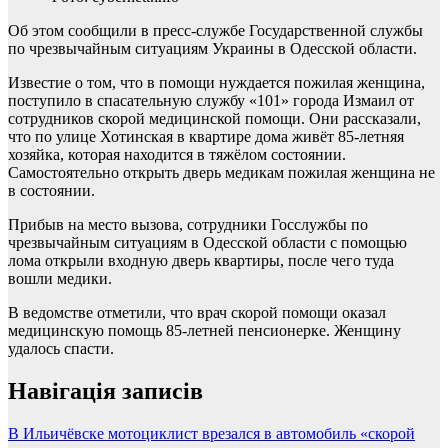
Об этом сообщили в пресс-службе Государственной службы
по чрезвычайным ситуациям Украины в Одесской области.
Известие о том, что в помощи нуждается пожилая женщина,
поступило в спасательную службу «101» города Измаил от
сотрудников скорой медицинской помощи. Они рассказали,
что по улице Хотинская в квартире дома живёт 85-летняя
хозяйка, которая находится в тяжёлом состоянии.
Самостоятельно открыть дверь медикам пожилая женщина не
в состоянии.
Прибыв на место вызова, сотрудники Госслужбы по
чрезвычайным ситуациям в Одесской области с помощью
лома открыли входную дверь квартиры, после чего туда
вошли медики.
В ведомстве отметили, что врач скорой помощи оказал
медицинскую помощь 85-летней пенсионерке. Женщину
удалось спасти.
Навігація записів
В Ильичёвске мотоциклист врезался в автомобиль «скорой