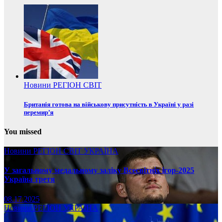
Новини
РЕГІОН
СВІТ
Британія готова на військову присутність в Україні у разі
перемир’я
You missed
Новини
РЕГІОН
СВІТ
УКРАЇНА
У загальному медальному заліку Всесвітніх ігор-2025
Україна третя
08.17.2025
Новини
РЕГІОН
УКРАЇНА