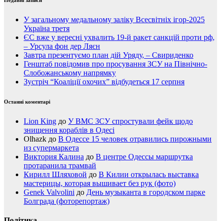
У загальному медальному заліку Всесвітніх ігор-2025
Україна третя
ЄС вже у вересні ухвалить 19-й ракет санкцій проти рф,
– Урсула фон дер Ляєн
Завтра презентуємо план дій Уряду, – Свириденко
Генштаб повідомив про просування ЗСУ на Північно-
Слобожанському напрямку
Зустріч “Коаліції охочих” відбудеться 17 серпня
Останні коментарі
Lion King
до
У ВМС ЗСУ спростували фейк щодо
знищення кораблів в Одесі
Olhazk
до
В Одессе 15 человек отравились пирожными
из супермаркета
Виктория Калина
до
В центре Одессы маршрутка
протаранила трамвай
Кирилл Шляховой
до
В Килии открылась выставка
мастерицы, которая вышивает без рук (фото)
Genek Valvolini
до
День музыканта в городском парке
Болграда (фоторепортаж)
Політика