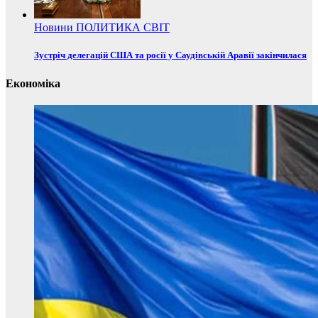
Новини
ПОЛИТИКА
СВІТ
Зустріч делегацій США та росії у Саудівській Аравії закінчилася
Економіка