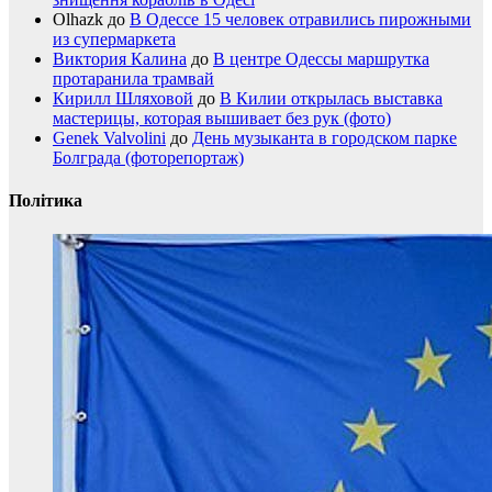
Olhazk
до
В Одессе 15 человек отравились пирожными
из супермаркета
Виктория Калина
до
В центре Одессы маршрутка
протаранила трамвай
Кирилл Шляховой
до
В Килии открылась выставка
мастерицы, которая вышивает без рук (фото)
Genek Valvolini
до
День музыканта в городском парке
Болграда (фоторепортаж)
Політика