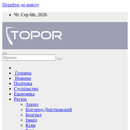
Перейти до вмісту
Чт. Сер 6th, 2026
Головна
Новини
Політика
Суспільство
Економіка
Регіон
Арциз
Білгород-Дністровский
Болград
Ізмаїл
Кілія