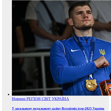
Новини
РЕГІОН
СВІТ
УКРАЇНА
У загальному медальному заліку Всесвітніх ігор-2025 Україна