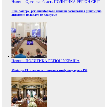
Новини
Одеса та область
ПОЛИТИКА
РЕГІОН
СВІТ
Інна Кошеру: регіони Молдови повинні розвиватися рівномірно,
автономії надавати не плануємо
Новини
ПОЛИТИКА
РЕГІОН
УКРАЇНА
Міністри ЄС схвалили створення трибуналу проти РФ