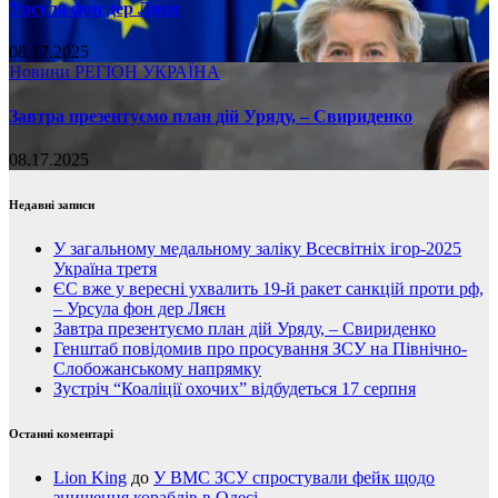
Урсула фон дер Ляєн
08.17.2025
Новини
РЕГІОН
УКРАЇНА
Завтра презентуємо план дій Уряду, – Свириденко
08.17.2025
Недавні записи
У загальному медальному заліку Всесвітніх ігор-2025
Україна третя
ЄС вже у вересні ухвалить 19-й ракет санкцій проти рф,
– Урсула фон дер Ляєн
Завтра презентуємо план дій Уряду, – Свириденко
Генштаб повідомив про просування ЗСУ на Північно-
Слобожанському напрямку
Зустріч “Коаліції охочих” відбудеться 17 серпня
Останні коментарі
Lion King
до
У ВМС ЗСУ спростували фейк щодо
знищення кораблів в Одесі