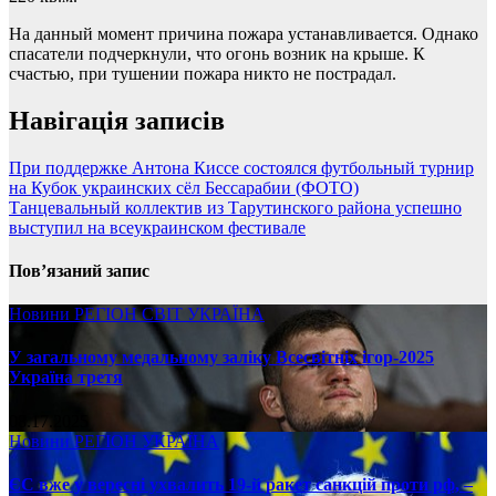
На данный момент причина пожара устанавливается. Однако
спасатели подчеркнули, что огонь возник на крыше. К
счастью, при тушении пожара никто не пострадал.
Навігація записів
При поддержке Антона Киссе состоялся футбольный турнир
на Кубок украинских сёл Бессарабии (ФОТО)
Танцевальный коллектив из Тарутинского района успешно
выступил на всеукраинском фестивале
Пов’язаний запис
Новини
РЕГІОН
СВІТ
УКРАЇНА
У загальному медальному заліку Всесвітніх ігор-2025
Україна третя
08.17.2025
Новини
РЕГІОН
УКРАЇНА
ЄС вже у вересні ухвалить 19-й ракет санкцій проти рф, –