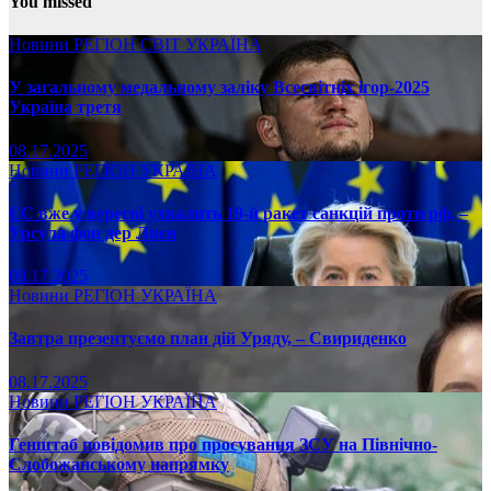
You missed
Новини
РЕГІОН
СВІТ
УКРАЇНА
У загальному медальному заліку Всесвітніх ігор-2025
Україна третя
08.17.2025
Новини
РЕГІОН
УКРАЇНА
ЄС вже у вересні ухвалить 19-й ракет санкцій проти рф, –
Урсула фон дер Ляєн
08.17.2025
Новини
РЕГІОН
УКРАЇНА
Завтра презентуємо план дій Уряду, – Свириденко
08.17.2025
Новини
РЕГІОН
УКРАЇНА
Генштаб повідомив про просування ЗСУ на Північно-
Слобожанському напрямку