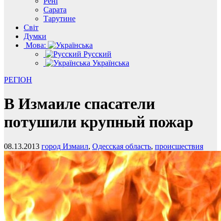
Рені
Сарата
Тарутине
Світ
Думки
Мова:
Русский
Українська
РЕГІОН
В Измаиле спасатели
потушили крупный пожар
08.13.2013
город Измаил
,
Одесская область
,
происшествия