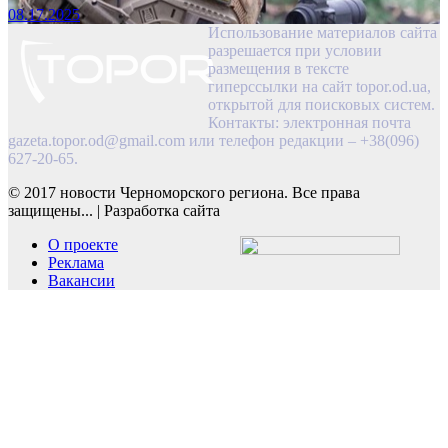
08.17.2025
Использование материалов сайта
разрешается при условии
размещения в тексте
гиперссылки на сайт topor.od.ua,
открытой для поисковых систем.
Контакты: электронная почта
gazeta.topor.od@gmail.com
или телефон редакции – +38(096)
627-20-65.
© 2017 новости Черноморского региона. Все права
защищены...
|
Разработка сайта
О проекте
Реклама
Вакансии