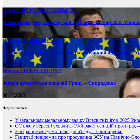
Новини
РЕГІОН
СВІТ
УКРАЇНА
У загальному медальному заліку Всесвітніх ігор-2025 Україн
08.17.2025
Новини
РЕГІОН
УКРАЇНА
ЄС вже у вересні ухвалить 19-й ракет санкцій проти рф, – У
08.17.2025
Новини
РЕГІОН
УКРАЇНА
Завтра презентуємо план дій Уряду, – Свириденко
08.17.2025
Недавні записи
У загальному медальному заліку Всесвітніх ігор-2025 Укра
ЄС вже у вересні ухвалить 19-й ракет санкцій проти рф, 
Завтра презентуємо план дій Уряду, – Свириденко
Генштаб повідомив про просування ЗСУ на Північно-Сл