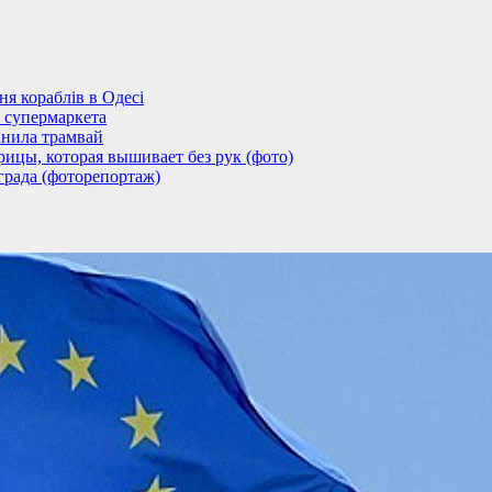
 кораблів в Одесі
 супермаркета
анила трамвай
ицы, которая вышивает без рук (фото)
града (фоторепортаж)