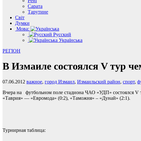
Рені
Сарата
Тарутине
Світ
Думки
Мова:
Русский
Українська
РЕГІОН
В Измаиле состоялся V тур че
07.06.2012
важное
,
город Измаил
,
Измаильский район
,
спорт
,
ф
Вчера на футбольном поле стадиона ЧАО «УДП» состоялся V ту
«Таврия» — «Евромода» (0:2), «Таможня» – «Дунай» (2:1).
Турнирная таблица: