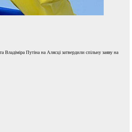
 Владіміра Путіна на Алясці затвердили спільну заяву на