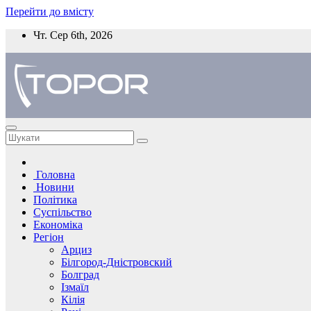
Перейти до вмісту
Чт. Сер 6th, 2026
Головна
Новини
Політика
Суспільство
Економіка
Регіон
Арциз
Білгород-Дністровский
Болград
Ізмаїл
Кілія