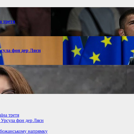
а третя
рсула фон дер Ляєн
їна третя
– Урсула фон дер Ляєн
обожанському напрямку