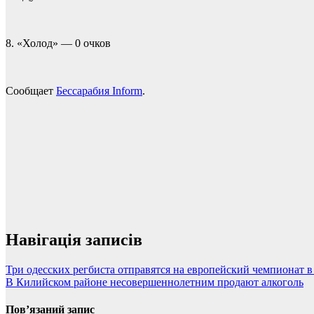
8. «Холод» — 0 очков
Сообщает
Бессарабия Inform
.
Навігація записів
Три одесских регбиста отправятся на европейский чемпионат 
В Килийском районе несовершеннолетним продают алкоголь
Пов’язаний запис