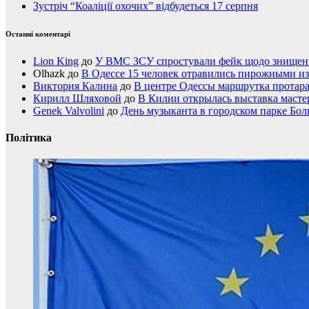
Зустріч “Коаліції охочих” відбудеться 17 серпня
Останні коментарі
Lion King
до
У ВМС ЗСУ спростували фейк щодо знищення
Olhazk
до
В Одессе 15 человек отравились пирожными из
Виктория Калина
до
В центре Одессы маршрутка протар
Кирилл Шляховой
до
В Килии открылась выставка мастер
Genek Valvolini
до
День музыканта в городском парке Бол
Політика