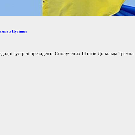
рампа з Путіним
одні зустрічі президента Сполучених Штатів Дональда Трампа та