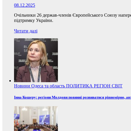
08.12.2025
Очільники 26 держав-членів Європейського Союзу наперед
підтримку України.
Читати далі
Новини
Одеса та область
ПОЛИТИКА
РЕГІОН
СВІТ
Інна Кошеру: регіони Молдови повинні розвиватися рівномірно, ав