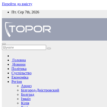
Перейти до вмісту
Пт. Сер 7th, 2026
Головна
Новини
Політика
Суспільство
Економіка
Регіон
Арциз
Білгород-Дністровский
Болград
Ізмаїл
Кілія