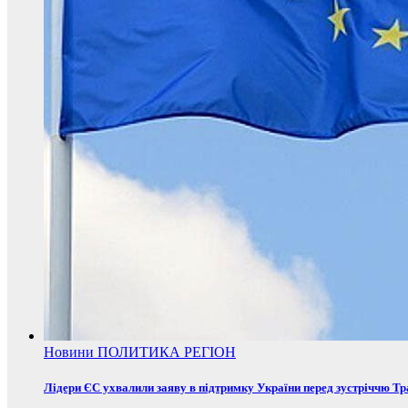
Новини
ПОЛИТИКА
РЕГІОН
Лідери ЄС ухвалили заяву в підтримку України перед зустріччю Т