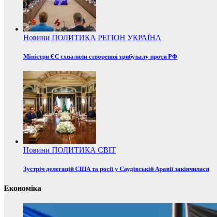
Новини
ПОЛИТИКА
РЕГІОН
УКРАЇНА
Міністри ЄС схвалили створення трибуналу проти РФ
Новини
ПОЛИТИКА
СВІТ
Зустріч делегацій США та росії у Саудівській Аравії закінчилася
Економіка