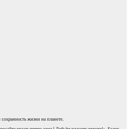
 сохранность жизни на планете.
росайте мусор прямо здесь! Добьём планету вместе!». Более