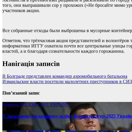
того, они выпрашивали сор у прохожих («Не бросайте мимо ур
участников акции.
Все собранные отходы были выброшены в мусорные контейне
Отметим, что трёхчасовая акция представителей и волонтёров
информатики ИГГУ охватила почти все центральные улицы горо
властей, а и благодаря сознательности каждого горожанина.
Навігація записів
В Болграде представлен командир аэромобильного батальона
Измаильские власти посетили малолетних преступников в СИ
Пов’язаний запис
Новини
РЕГІОН
СВІТ
УКРАЇНА
У загальному медальному заліку Всесвітніх ігор-2025 Україн
08.17.2025