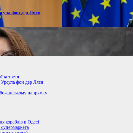
рсула фон дер Ляєн
їна третя
– Урсула фон дер Ляєн
обожанському напрямку
 кораблів в Одесі
 супермаркета
анила трамвай