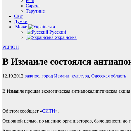
Рені
Сарата
Тарутине
Світ
Думки
Мова:
Русский
Українська
РЕГІОН
В Измаиле состоялся антиап
12.19.2012
важное
,
город Измаил
,
культура
,
Одесская область
В Измаиле прошла экологическая антиапокалиптическая акция 
Об этом сообщает «
СИТИ
».
Основной целью, по мнению организаторов, было донести до го
Активисты в противогазах раздавали и расклеивали по городу 