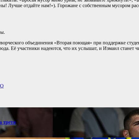
ны! Лучше отдайте нам!»). Горожане с собственным мусором рас
ры.
 творческого объединения «Вторая поющая» при поддержке студе
да. Её участники надеются, что их услышат, и Измаил станет 
ЗО
а третя