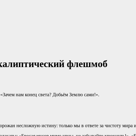
окалиптический флешмоб
«Зачем нам конец света? Добьём Землю сами!».
рожан несложную истину: только мы в ответе за чистоту мира и
плакаты: «Бросая мусор мимо урны, не забывайте хрюкнуть!», «Б