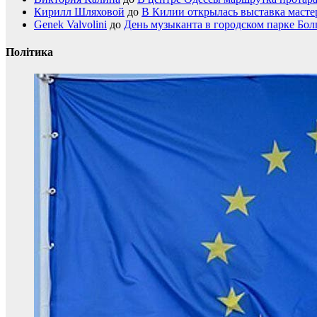
Кирилл Шляховой
до
В Килии открылась выставка мастер
Genek Valvolini
до
День музыканта в городском парке Бол
Політика