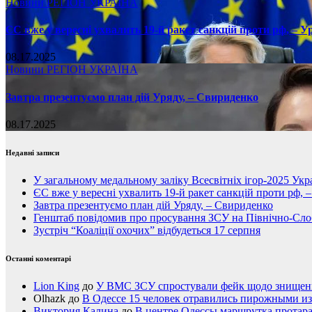
Новини
РЕГІОН
УКРАЇНА
ЄС вже у вересні ухвалить 19-й ракет санкцій проти рф, – У
08.17.2025
Новини
РЕГІОН
УКРАЇНА
Завтра презентуємо план дій Уряду, – Свириденко
08.17.2025
Недавні записи
У загальному медальному заліку Всесвітніх ігор-2025 Укра
ЄС вже у вересні ухвалить 19-й ракет санкцій проти рф, 
Завтра презентуємо план дій Уряду, – Свириденко
Генштаб повідомив про просування ЗСУ на Північно-Сл
Зустріч “Коаліції охочих” відбудеться 17 серпня
Останні коментарі
Lion King
до
У ВМС ЗСУ спростували фейк щодо знищення
Olhazk
до
В Одессе 15 человек отравились пирожными из
Виктория Калина
до
В центре Одессы маршрутка протар