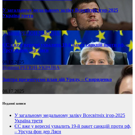
У загальному медальному заліку Всесвітніх ігор-2025
Україна третя
08.17.2025
Новини
РЕГІОН
УКРАЇНА
ЄС вже у вересні ухвалить 19-й ракет санкцій проти рф, –
Урсула фон дер Ляєн
08.17.2025
Новини
РЕГІОН
УКРАЇНА
Завтра презентуємо план дій Уряду, – Свириденко
08.17.2025
Недавні записи
У загальному медальному заліку Всесвітніх ігор-2025
Україна третя
ЄС вже у вересні ухвалить 19-й ракет санкцій проти рф,
– Урсула фон дер Ляєн