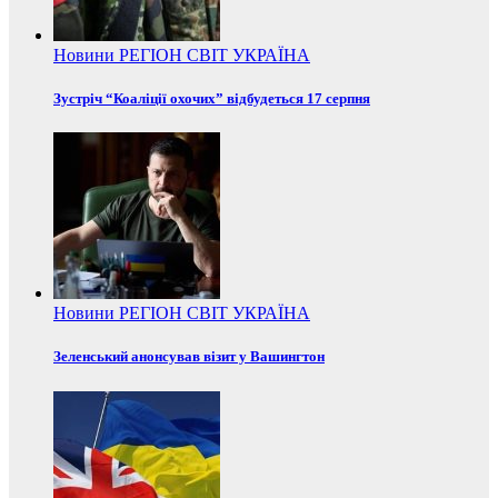
Новини
РЕГІОН
СВІТ
УКРАЇНА
Зустріч “Коаліції охочих” відбудеться 17 серпня
Новини
РЕГІОН
СВІТ
УКРАЇНА
Зеленський анонсував візит у Вашингтон