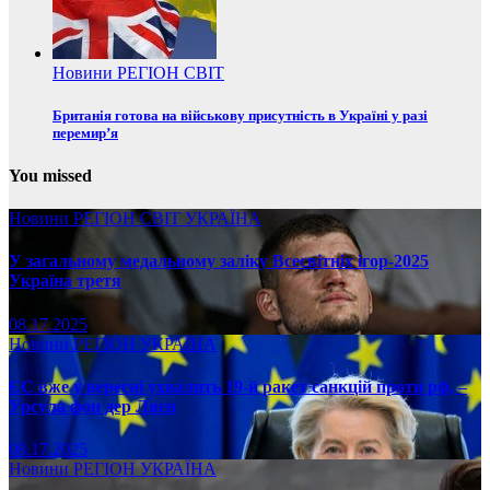
Новини
РЕГІОН
СВІТ
Британія готова на військову присутність в Україні у разі
перемир’я
You missed
Новини
РЕГІОН
СВІТ
УКРАЇНА
У загальному медальному заліку Всесвітніх ігор-2025
Україна третя
08.17.2025
Новини
РЕГІОН
УКРАЇНА
ЄС вже у вересні ухвалить 19-й ракет санкцій проти рф, –
Урсула фон дер Ляєн
08.17.2025
Новини
РЕГІОН
УКРАЇНА