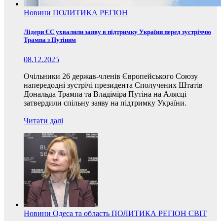
Новини
ПОЛИТИКА
РЕГІОН
Лідери ЄС ухвалили заяву в підтримку України перед зустріччю
Трампа з Путіним
08.12.2025
Очільники 26 держав-членів Європейського Союзу
напередодні зустрічі президента Сполучених Штатів
Дональда Трампа та Владіміра Путіна на Алясці
затвердили спільну заяву на підтримку України.
Читати далі
Новини
Одеса та область
ПОЛИТИКА
РЕГІОН
СВІТ