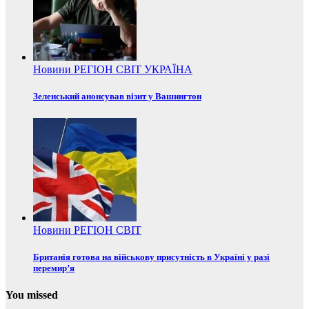
Новини
РЕГІОН
СВІТ
УКРАЇНА
Зеленський анонсував візит у Вашингтон
Новини
РЕГІОН
СВІТ
Британія готова на військову присутність в Україні у разі
перемир’я
You missed