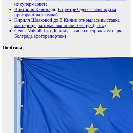
из супермаркета
Виктория Калина
до
В центре Одессы маршрутка
протаранила трамвай
Кирилл Шляховой
до
В Килии открылась выставка
мастерицы, которая вышивает без рук (фото)
Genek Valvolini
до
День музыканта в городском парке
Болграда (фоторепортаж)
Політика