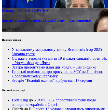
08.17.2025
Новини
РЕГІОН
УКРАЇНА
Завтра презентуємо план дій Уряду, – Свириденко
08.17.2025
Недавні записи
У загальному медальному заліку Всесвітніх ігор-2025
Україна третя
ЄС вже у вересні ухвалить 19-й ракет санкцій проти рф,
– Урсула фон дер Ляєн
Завтра презентуємо план дій Уряду, – Свириденко
Генштаб повідомив про просування ЗСУ на Північно-
Слобожанському напрямку
Зустріч “Коаліції охочих” відбудеться 17 серпня
Останні коментарі
Lion King
до
У ВМС ЗСУ спростували фейк щодо
знищення кораблів в Одесі
Olhazk
до
В Одессе 15 человек отравились пирожными