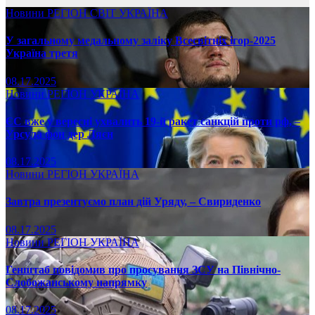
Новини
РЕГІОН
СВІТ
УКРАЇНА
У загальному медальному заліку Всесвітніх ігор-2025
Україна третя
08.17.2025
Новини
РЕГІОН
УКРАЇНА
ЄС вже у вересні ухвалить 19-й ракет санкцій проти рф, –
Урсула фон дер Ляєн
08.17.2025
Новини
РЕГІОН
УКРАЇНА
Завтра презентуємо план дій Уряду, – Свириденко
08.17.2025
Новини
РЕГІОН
УКРАЇНА
Генштаб повідомив про просування ЗСУ на Північно-
Слобожанському напрямку
08.17.2025