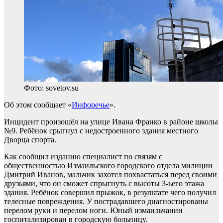
Фото: sovetov.su
Об этом сообщает «
Инфоречье
».
Инцидент произошёл на улице Ивана Франко в районе школы
№9. Ребёнок срыгнул с недостроенного здания местного
Дворца спорта.
Как сообщил изданию специалист по связям с
общественностью Измаильского городского отдела милиции
Дмитрий Иванов, мальчик захотел похвастаться перед своими
друзьями, что он сможет спрыгнуть с высоты 3-ьего этажа
здания. Ребёнок совершил прыжок, в результате чего получил
телесные повреждения. У пострадавшего диагностированы
перелом руки и перелом ноги. Юный измаильчанин
госпитализирован в городскую больницу.