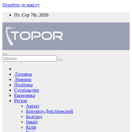
Перейти до вмісту
Пт. Сер 7th, 2026
Головна
Новини
Політика
Суспільство
Економіка
Регіон
Арциз
Білгород-Дністровский
Болград
Ізмаїл
Кілія