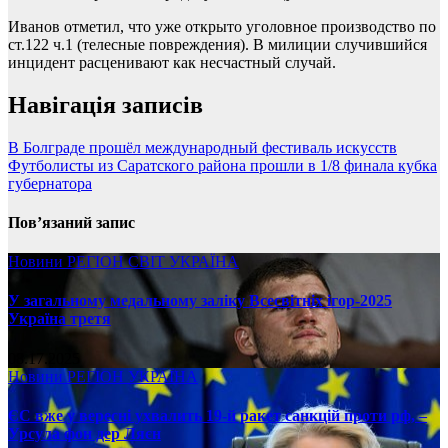
Иванов отметил, что уже открыто уголовное производство по
ст.122 ч.1 (телесные повреждения). В милиции случившийся
инцидент расценивают как несчастный случай.
Навігація записів
В Болграде прошёл международный фестиваль искусств
Футболисты из Саратского района прошли в 1/8 финала кубка
губернатора
Пов’язаний запис
Новини
РЕГІОН
СВІТ
УКРАЇНА
У загальному медальному заліку Всесвітніх ігор-2025
Україна третя
08.17.2025
Новини
РЕГІОН
УКРАЇНА
ЄС вже у вересні ухвалить 19-й ракет санкцій проти рф, –
Урсула фон дер Ляєн