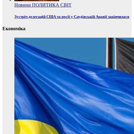
Новини
ПОЛИТИКА
СВІТ
Зустріч делегацій США та росії у Саудівській Аравії закінчилася
Економіка