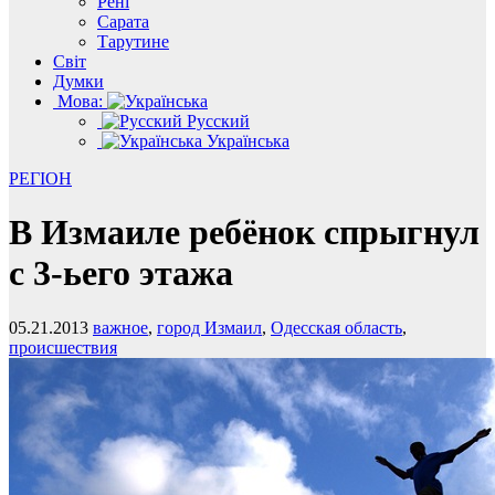
Рені
Сарата
Тарутине
Світ
Думки
Мова:
Русский
Українська
РЕГІОН
В Измаиле ребёнок спрыгнул
с 3-ьего этажа
05.21.2013
важное
,
город Измаил
,
Одесская область
,
происшествия