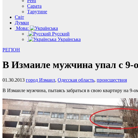
Рені
Сарата
Тарутине
Світ
Думки
Мова:
Русский
Українська
РЕГІОН
В Измаиле мужчина упал с 9-о
01.30.2013
город Измаил
,
Одесская область
,
происшествия
В Измаиле мужчина, пытаясь забраться в свою квартиру на 9-ом