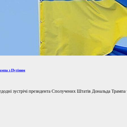
рампа з Путіним
одні зустрічі президента Сполучених Штатів Дональда Трампа та