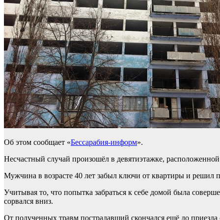
Об этом сообщает «
Бессарабия-информ
».
Несчастный случай произошёл в девятиэтажке, расположенной п
Мужчина в возрасте 40 лет забыл ключи от квартиры и решил п
Учитывая то, что попытка забраться к себе домой была соверш
сорвался вниз.
От полученных травм пострадавший скончался ещё до приезда