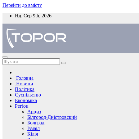
Перейти до вмісту
Нд. Сер 9th, 2026
Головна
Новини
Політика
Суспільство
Економіка
Регіон
Арциз
Білгород-Дністровский
Болград
Ізмаїл
Кілія