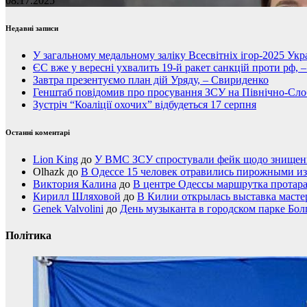
08.17.2025
Недавні записи
У загальному медальному заліку Всесвітніх ігор-2025 Укра
ЄС вже у вересні ухвалить 19-й ракет санкцій проти рф, 
Завтра презентуємо план дій Уряду, – Свириденко
Генштаб повідомив про просування ЗСУ на Північно-Сл
Зустріч “Коаліції охочих” відбудеться 17 серпня
Останні коментарі
Lion King
до
У ВМС ЗСУ спростували фейк щодо знищення
Olhazk
до
В Одессе 15 человек отравились пирожными из
Виктория Калина
до
В центре Одессы маршрутка протар
Кирилл Шляховой
до
В Килии открылась выставка мастер
Genek Valvolini
до
День музыканта в городском парке Бол
Політика