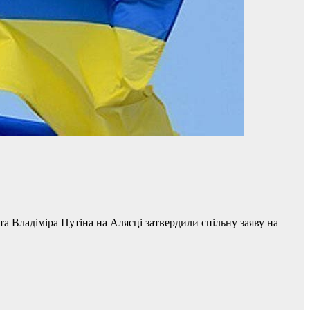
 Владіміра Путіна на Алясці затвердили спільну заяву на