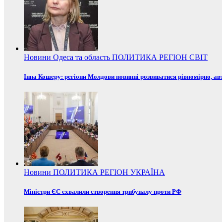
Новини
Одеса та область
ПОЛИТИКА
РЕГІОН
СВІТ
Інна Кошеру: регіони Молдови повинні розвиватися рівномірно, ав
Новини
ПОЛИТИКА
РЕГІОН
УКРАЇНА
Міністри ЄС схвалили створення трибуналу проти РФ