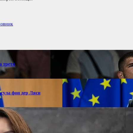
новник
а третя
рсула фон дер Ляєн