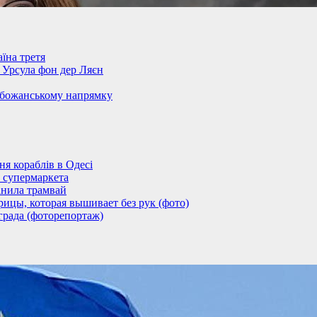
їна третя
– Урсула фон дер Ляєн
обожанському напрямку
 кораблів в Одесі
 супермаркета
анила трамвай
ицы, которая вышивает без рук (фото)
града (фоторепортаж)