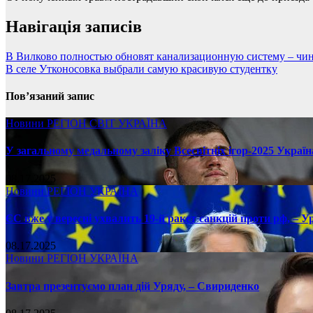
Навігація записів
В Вилково полностью обновят канализационную систему – чи
В селе Утконосовка выбрали самую красивую студентку
Пов’язаний запис
Новини
РЕГІОН
СВІТ
УКРАЇНА
У загальному медальному заліку Всесвітніх ігор-2025 Україн
08.17.2025
Новини
РЕГІОН
УКРАЇНА
ЄС вже у вересні ухвалить 19-й ракет санкцій проти рф, – У
08.17.2025
Новини
РЕГІОН
УКРАЇНА
Завтра презентуємо план дій Уряду, – Свириденко