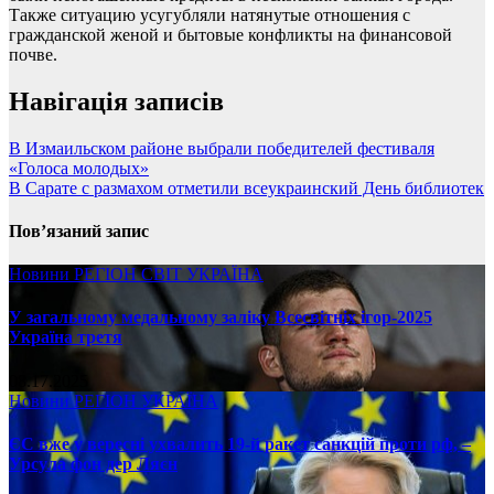
Также ситуацию усугубляли натянутые отношения с
гражданской женой и бытовые конфликты на финансовой
почве.
Навігація записів
В Измаильском районе выбрали победителей фестиваля
«Голоса молодых»
В Сарате с размахом отметили всеукраинский День библиотек
Пов’язаний запис
Новини
РЕГІОН
СВІТ
УКРАЇНА
У загальному медальному заліку Всесвітніх ігор-2025
Україна третя
08.17.2025
Новини
РЕГІОН
УКРАЇНА
ЄС вже у вересні ухвалить 19-й ракет санкцій проти рф, –
Урсула фон дер Ляєн