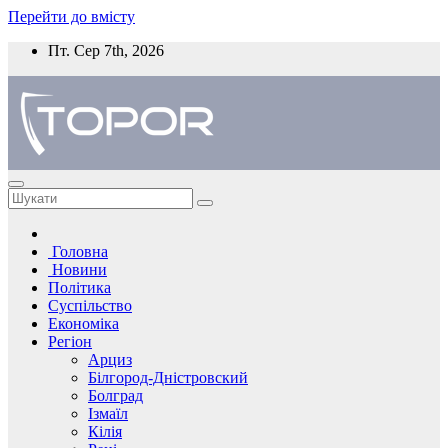
Перейти до вмісту
Пт. Сер 7th, 2026
Головна
Новини
Політика
Суспільство
Економіка
Регіон
Арциз
Білгород-Дністровский
Болград
Ізмаїл
Кілія