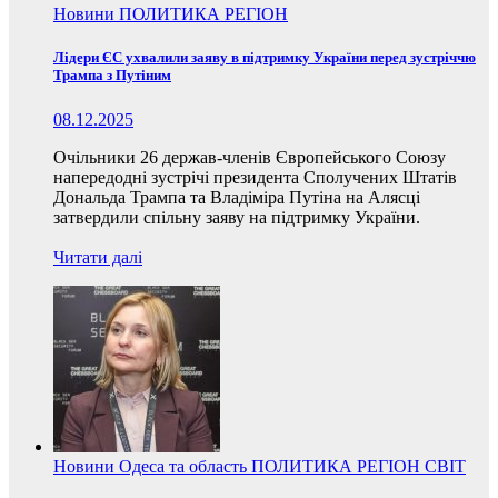
Новини
ПОЛИТИКА
РЕГІОН
Лідери ЄС ухвалили заяву в підтримку України перед зустріччю
Трампа з Путіним
08.12.2025
Очільники 26 держав-членів Європейського Союзу
напередодні зустрічі президента Сполучених Штатів
Дональда Трампа та Владіміра Путіна на Алясці
затвердили спільну заяву на підтримку України.
Читати далі
Новини
Одеса та область
ПОЛИТИКА
РЕГІОН
СВІТ