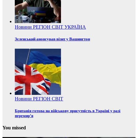
Новини
РЕГІОН
СВІТ
УКРАЇНА
Зеленський анонсував візит у Вашингтон
Новини
РЕГІОН
СВІТ
Британія готова на військову присутність в Україні у разі
перемир’я
You missed