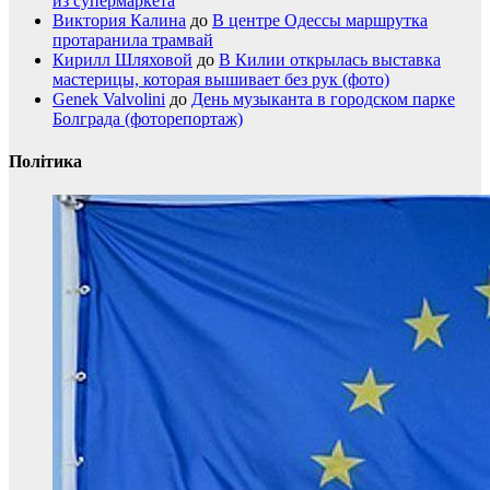
из супермаркета
Виктория Калина
до
В центре Одессы маршрутка
протаранила трамвай
Кирилл Шляховой
до
В Килии открылась выставка
мастерицы, которая вышивает без рук (фото)
Genek Valvolini
до
День музыканта в городском парке
Болграда (фоторепортаж)
Політика