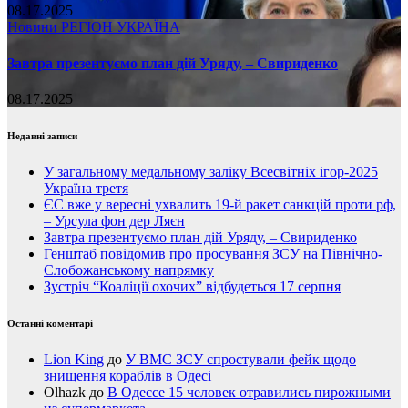
08.17.2025
Новини
РЕГІОН
УКРАЇНА
Завтра презентуємо план дій Уряду, – Свириденко
08.17.2025
Недавні записи
У загальному медальному заліку Всесвітніх ігор-2025
Україна третя
ЄС вже у вересні ухвалить 19-й ракет санкцій проти рф,
– Урсула фон дер Ляєн
Завтра презентуємо план дій Уряду, – Свириденко
Генштаб повідомив про просування ЗСУ на Північно-
Слобожанському напрямку
Зустріч “Коаліції охочих” відбудеться 17 серпня
Останні коментарі
Lion King
до
У ВМС ЗСУ спростували фейк щодо
знищення кораблів в Одесі
Olhazk
до
В Одессе 15 человек отравились пирожными