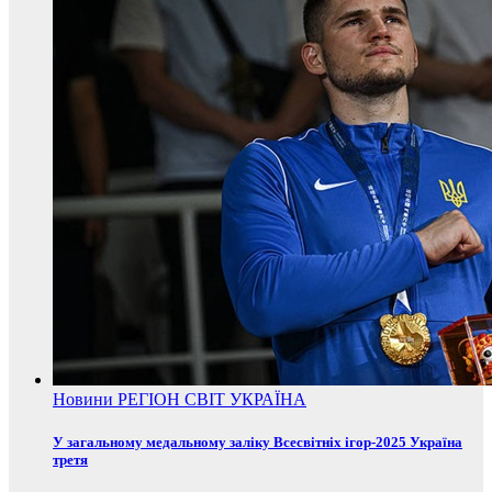
Новини
РЕГІОН
СВІТ
УКРАЇНА
У загальному медальному заліку Всесвітніх ігор-2025 Україна
третя