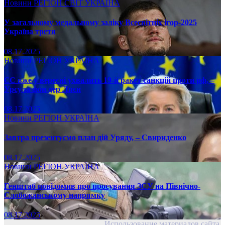
Новини
РЕГІОН
СВІТ
УКРАЇНА
У загальному медальному заліку Всесвітніх ігор-2025
Україна третя
08.17.2025
Новини
РЕГІОН
УКРАЇНА
ЄС вже у вересні ухвалить 19-й ракет санкцій проти рф, –
Урсула фон дер Ляєн
08.17.2025
Новини
РЕГІОН
УКРАЇНА
Завтра презентуємо план дій Уряду, – Свириденко
08.17.2025
Новини
РЕГІОН
УКРАЇНА
Генштаб повідомив про просування ЗСУ на Північно-
Слобожанському напрямку
08.17.2025
Использование материалов сайта