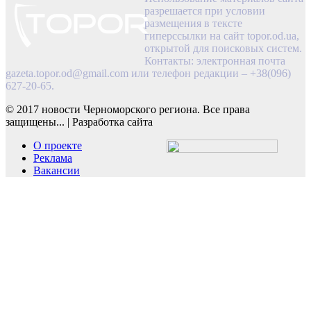
разрешается при условии
размещения в тексте
гиперссылки на сайт topor.od.ua,
открытой для поисковых систем.
Контакты: электронная почта
gazeta.topor.od@gmail.com
или телефон редакции – +38(096)
627-20-65.
© 2017 новости Черноморского региона. Все права
защищены...
|
Разработка сайта
О проекте
Реклама
Вакансии