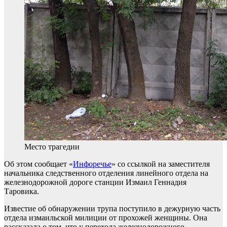
Место трагедии
Об этом сообщает «
Инфоречье
» со ссылкой на заместителя
начальника следственного отделения линейного отдела на
железнодорожной дороге станции Измаил Геннадия
Таровика.
Известие об обнаружении трупа поступило в дежурную часть
отдела измаильской милиции от прохожей женщины. Она
рассказала о том, что у перехода железнодорожного