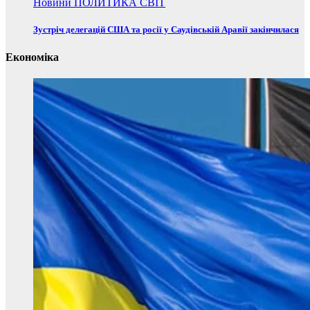
Новини
ПОЛИТИКА
СВІТ
Зустріч делегацій США та росії у Саудівській Аравії закінчилася
Економіка