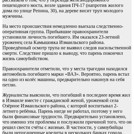
пешеходного моста, возле здания ПЧ-17 (напротив жилого
дома по улице Репина, 30), на дереве висит труп молодого
мужчины.
На место происшествия немедленно выехала следственно-
оперативная группа. Прибывшие правоохранители
установили личность погибшего. Им оказался 23-летний
уроженец села Камышовка Измаильского района.
Проведённый осмотр трупа не выявил следов насильственной
смерти. Следствие пришло к выводу, что парень покончил
жизнь самоубийством.
Правоохранители отметили, что у места трагедии находился
автомобиль погибшего марки «ВАЗ». Вероятно, парень встал
на одно из колёс машины, предварительно накинув на себя
петлю.
Журналисты выяснили, что погибший в последнее время жил
в Измаиле вместе с гражданской женой, уроженкой села
Озёрное Измаильского района, с которой воспитывал 2-
летнего ребёнка. Парень нигде не работал, поэтому у него
были финансовые трудности. Предварительно установлено,
что именно эти проблемы и послужили причиной того, что он
решил свести счёты с жизнью. В частности, у самоубийцы
были непогашенные кредиты в нескольких банках города.