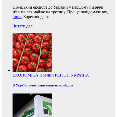
Німецький експорт до України у першому півріччі
збільшився майже на третину. Про це повідомляє ntv,
пише
Кореспондент.
Читати далі
ЕКОНОМІКА
Новини
РЕГІОН
УКРАЇНА
В Україні знову дешевшають помідори