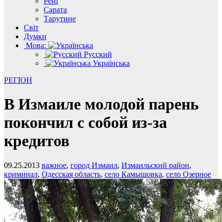
Рені
Сарата
Тарутине
Світ
Думки
Мова:
Русский
Українська
РЕГІОН
В Измаиле молодой парень
покончил с собой из-за
кредитов
09.25.2013
важное
,
город Измаил
,
Измаильский район
,
криминал
,
Одесская область
,
село Камышовка
,
село Озерное