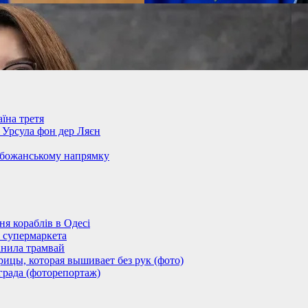
їна третя
– Урсула фон дер Ляєн
обожанському напрямку
 кораблів в Одесі
 супермаркета
анила трамвай
ицы, которая вышивает без рук (фото)
града (фоторепортаж)