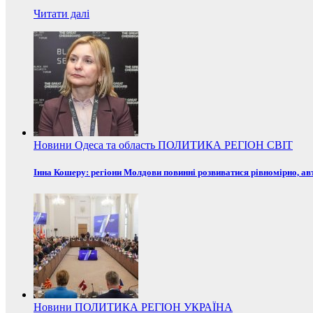
Читати далі
Новини
Одеса та область
ПОЛИТИКА
РЕГІОН
СВІТ
Інна Кошеру: регіони Молдови повинні розвиватися рівномірно, ав
Новини
ПОЛИТИКА
РЕГІОН
УКРАЇНА