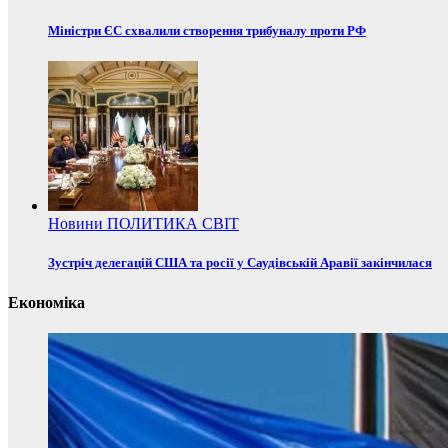
Міністри ЄС схвалили створення трибуналу проти РФ
Новини
ПОЛИТИКА
СВІТ
Зустріч делегацій США та росії у Саудівській Аравії закінчилася
Економіка