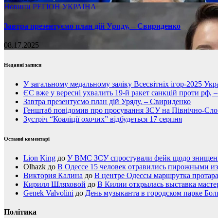
Новини
РЕГІОН
УКРАЇНА
Завтра презентуємо план дій Уряду, – Свириденко
08.17.2025
Недавні записи
У загальному медальному заліку Всесвітніх ігор-2025 Укра
ЄС вже у вересні ухвалить 19-й ракет санкцій проти рф, 
Завтра презентуємо план дій Уряду, – Свириденко
Генштаб повідомив про просування ЗСУ на Північно-Сл
Зустріч “Коаліції охочих” відбудеться 17 серпня
Останні коментарі
Lion King
до
У ВМС ЗСУ спростували фейк щодо знищення
Olhazk
до
В Одессе 15 человек отравились пирожными из
Виктория Калина
до
В центре Одессы маршрутка протар
Кирилл Шляховой
до
В Килии открылась выставка мастер
Genek Valvolini
до
День музыканта в городском парке Бол
Політика