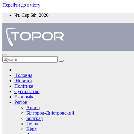
Перейти до вмісту
Чт. Сер 6th, 2026
Головна
Новини
Політика
Суспільство
Економіка
Регіон
Арциз
Білгород-Дністровский
Болград
Ізмаїл
Кілія