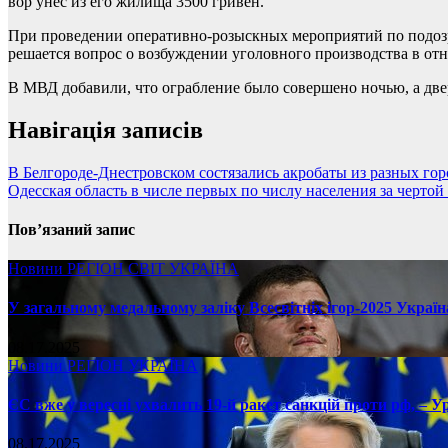
вор унёс из его жилища 3500 гривен.
При проведении оперативно-розыскных мероприятий по подозр
решается вопрос о возбуждении уголовного производства в от
В МВД добавили, что ограбление было совершено ночью, а две
Навігація записів
В Белгороде-Днестровском состязались акробаты из разных го
Одесская область в числе первых по числу населения за чертой
Пов’язаний запис
Новини
РЕГІОН
СВІТ
УКРАЇНА
У загальному медальному заліку Всесвітніх ігор-2025 Україн
08.17.2025
Новини
РЕГІОН
УКРАЇНА
ЄС вже у вересні ухвалить 19-й ракет санкцій проти рф, – У
08.17.2025