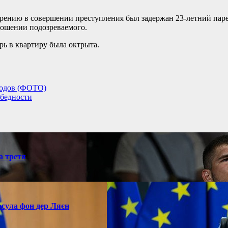
ению в совершении преступления был задержан 23-летний парен
ношении подозреваемого.
рь в квартиру была октрыта.
родов (ФОТО)
 бедности
а третя
рсула фон дер Ляєн