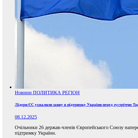
Новини
ПОЛИТИКА
РЕГІОН
Лідери ЄС ухвалили заяву в підтримку України перед зустріччю Т
08.12.2025
Очільники 26 держав-членів Європейського Союзу наперед
підтримку України.