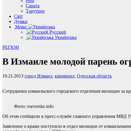
Рені
Сарата
Тарутине
Світ
Думки
Мова:
Русский
Українська
РЕГІОН
В Измаиле молодой парень ог
10.21.2013
город Измаил
,
криминал
,
Одесская область
Сотрудники измаильского городского отделения милиции за кр
Фото: vseverske.info
Об этом сообщили в пресс-службе главного управления МВД У
Заявление о краже поступило в отдел милиции от измаильчанин