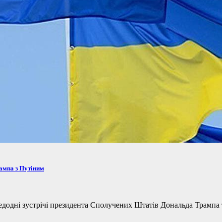
рампа з Путіним
одні зустрічі президента Сполучених Штатів Дональда Трампа та