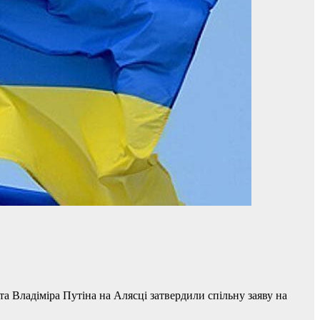
 Владіміра Путіна на Алясці затвердили спільну заяву на