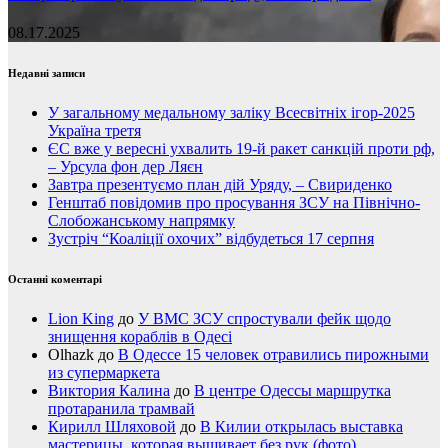
08.17.2025
Недавні записи
У загальному медальному заліку Всесвітніх ігор-2025
Україна третя
ЄС вже у вересні ухвалить 19-й ракет санкцій проти рф,
– Урсула фон дер Ляєн
Завтра презентуємо план дій Уряду, – Свириденко
Генштаб повідомив про просування ЗСУ на Північно-
Слобожанському напрямку
Зустріч “Коаліції охочих” відбудеться 17 серпня
Останні коментарі
Lion King
до
У ВМС ЗСУ спростували фейк щодо
знищення кораблів в Одесі
Olhazk
до
В Одессе 15 человек отравились пирожными
из супермаркета
Виктория Калина
до
В центре Одессы маршрутка
протаранила трамвай
Кирилл Шляховой
до
В Килии открылась выставка
мастерицы, которая вышивает без рук (фото)