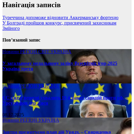
Навігація записів
Туреччина допоможе відновити Аккерманську фортецю
У Болграді пройшов конкурс, присвячений захисникам
Зміїного
Пов’язаний запис
Новини
РЕГІОН
СВІТ
УКРАЇНА
У загальному медальному заліку Всесвітніх ігор-2025
Україна третя
08.17.2025
Новини
РЕГІОН
УКРАЇНА
ЄС вже у вересні ухвалить 19-й ракет санкцій проти рф, –
Урсула фон дер Ляєн
08.17.2025
Новини
РЕГІОН
УКРАЇНА
Завтра презентуємо план дій Уряду, – Свириденко