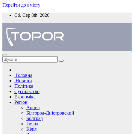
Перейти до вмісту
Сб. Сер 8th, 2026
Головна
Новини
Політика
Суспільство
Економіка
Регіон
Арциз
Білгород-Дністровский
Болград
Ізмаїл
Кілія