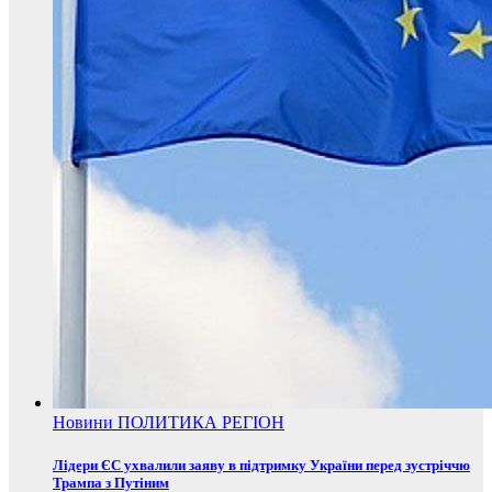
Новини
ПОЛИТИКА
РЕГІОН
Лідери ЄС ухвалили заяву в підтримку України перед зустріччю
Трампа з Путіним