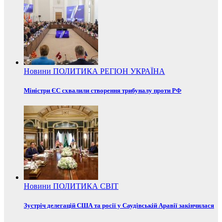
Новини
ПОЛИТИКА
РЕГІОН
УКРАЇНА
Міністри ЄС схвалили створення трибуналу проти РФ
Новини
ПОЛИТИКА
СВІТ
Зустріч делегацій США та росії у Саудівській Аравії закінчилася