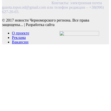
Контакты: электронная почта
gazeta.topor.od@gmail.com
или телефон редакции – +38(096)
627-20-65.
© 2017 новости Черноморского региона. Все права
защищены...
|
Разработка сайта
О проекте
Реклама
Вакансии