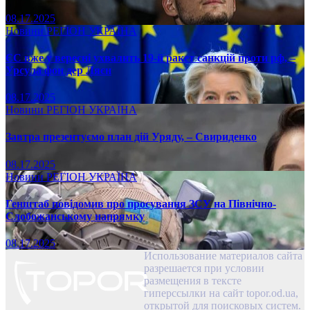
08.17.2025
Новини
РЕГІОН
УКРАЇНА
ЄС вже у вересні ухвалить 19-й ракет санкцій проти рф, –
Урсула фон дер Ляєн
08.17.2025
Новини
РЕГІОН
УКРАЇНА
Завтра презентуємо план дій Уряду, – Свириденко
08.17.2025
Новини
РЕГІОН
УКРАЇНА
Генштаб повідомив про просування ЗСУ на Північно-
Слобожанському напрямку
08.17.2025
Использование материалов сайта
разрешается при условии
размещения в тексте
гиперссылки на сайт topor.od.ua,
открытой для поисковых систем.