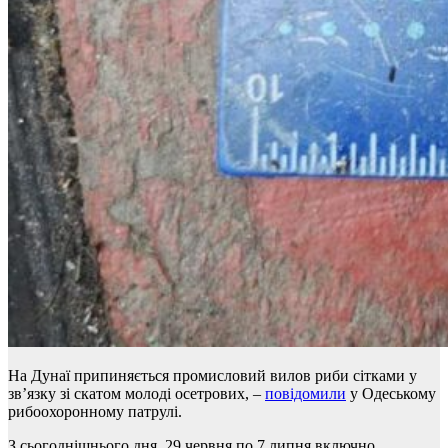
На Дунаї припиняється промисловий вилов риби сітками у
зв’язку зі скатом молоді осетрових, –
повідомили
у Одеському
рибоохоронному патрулі.
З сьогоднішнього дня, 29 червня по 7 липня включно