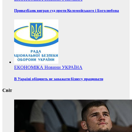
ПриватБанк виграв суд проти Коломойського і Боголюбова
ЕКОНОМІКА
Новини
УКРАЇНА
В Україні обіцяють не заважати бізнесу працювати
Світ