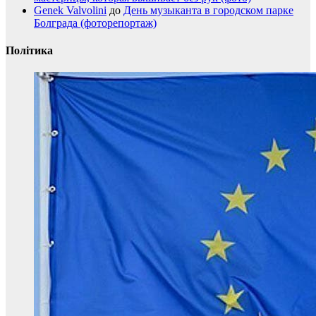
Genek Valvolini
до
День музыканта в городском парке
Болграда (фоторепортаж)
Політика