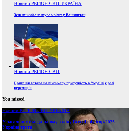
Новини
РЕГІОН
СВІТ
УКРАЇНА
Зеленський анонсував візит у Вашингтон
Новини
РЕГІОН
СВІТ
Британія готова на військову присутність в Україні у разі
перемир’я
You missed
Новини
РЕГІОН
СВІТ
УКРАЇНА
У загальному медальному заліку Всесвітніх ігор-2025
Україна третя