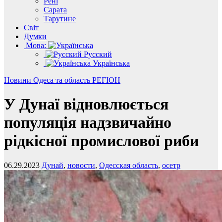
Рені
Сарата
Тарутине
Світ
Думки
Мова:
Русский
Українська
Новини
Одеса та область
РЕГІОН
У Дунаї відновлюється
популяція надзвичайно
рідкісної промислової риби
06.29.2023
Дунай
,
новости
,
Одесская область
,
осетр