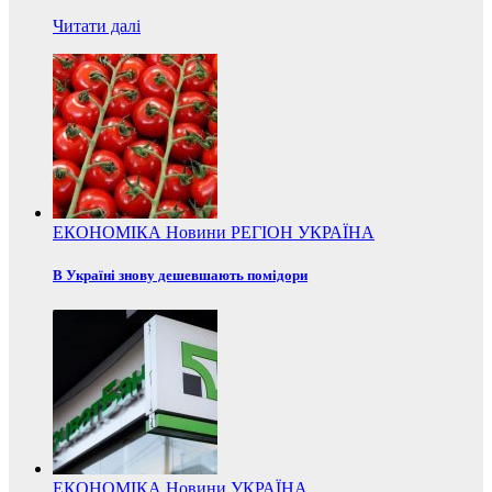
Читати далі
ЕКОНОМІКА
Новини
РЕГІОН
УКРАЇНА
В Україні знову дешевшають помідори
ЕКОНОМІКА
Новини
УКРАЇНА