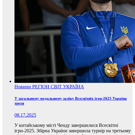
Новини
РЕГІОН
СВІТ
УКРАЇНА
У загальному медальному заліку Всесвітніх ігор-2025 Україна
третя
08.17.2025
У китайському місті Ченду завершилися Всесвітні
ігри-2025. Збірна України завершила турнір на третьому