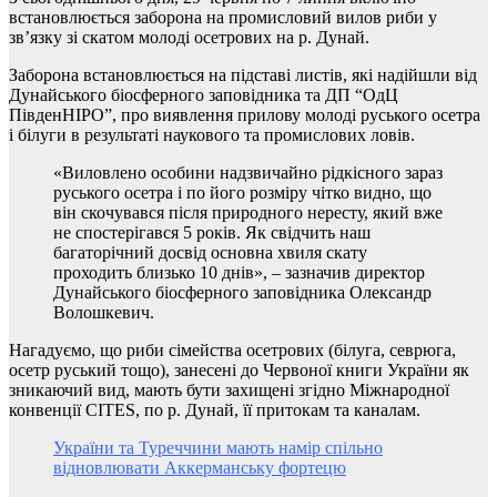
встановлюється заборона на промисловий вилов риби у
зв’язку зі скатом молоді осетрових на р. Дунай.
Заборона встановлюється на підставі листів, які надійшли від
Дунайського біосферного заповідника та ДП “ОдЦ
ПівденНІРО”, про виявлення прилову молоді руського осетра
і білуги в результаті наукового та промислових ловів.
«Виловлено особини надзвичайно рідкісного зараз
руського осетра і по його розміру чітко видно, що
він скочувався після природного нересту, який вже
не спостерігався 5 років. Як свідчить наш
багаторічний досвід основна хвиля скату
проходить близько 10 днів», – зазначив директор
Дунайського біосферного заповідника Олександр
Волошкевич.
Нагадуємо, що риби сімейства осетрових (білуга, севрюга,
осетр руський тощо), занесені до Червоної книги України як
зникаючий вид, мають бути захищені згідно Міжнародної
конвенції CITES, по р. Дунай, її притокам та каналам.
України та Туреччини мають намір спільно
відновлювати Аккерманську фортецю