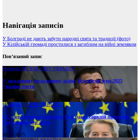
Навігація записів
У Болграді не дають забути народні свята та традиції (фото)
У Кілійській громаді простилися з загиблим на війні земляком
Пов’язаний запис
Новини
РЕГІОН
СВІТ
УКРАЇНА
У загальному медальному заліку Всесвітніх ігор-2025
Україна третя
08.17.2025
Новини
РЕГІОН
УКРАЇНА
ЄС вже у вересні ухвалить 19-й ракет санкцій проти рф, –
Урсула фон дер Ляєн
08.17.2025