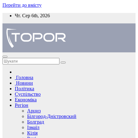
Перейти до вмісту
Чт. Сер 6th, 2026
Головна
Новини
Політика
Суспільство
Економіка
Регіон
Арциз
Білгород-Дністровский
Болград
Ізмаїл
Кілія