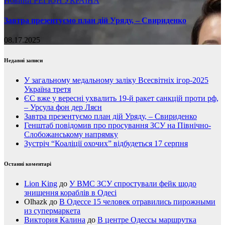
Новини
РЕГІОН
УКРАЇНА
Завтра презентуємо план дій Уряду, – Свириденко
08.17.2025
Недавні записи
У загальному медальному заліку Всесвітніх ігор-2025
Україна третя
ЄС вже у вересні ухвалить 19-й ракет санкцій проти рф,
– Урсула фон дер Ляєн
Завтра презентуємо план дій Уряду, – Свириденко
Генштаб повідомив про просування ЗСУ на Північно-
Слобожанському напрямку
Зустріч “Коаліції охочих” відбудеться 17 серпня
Останні коментарі
Lion King
до
У ВМС ЗСУ спростували фейк щодо
знищення кораблів в Одесі
Olhazk
до
В Одессе 15 человек отравились пирожными
из супермаркета
Виктория Калина
до
В центре Одессы маршрутка