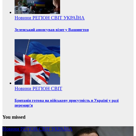
Новини
РЕГІОН
СВІТ
УКРАЇНА
Зеленський анонсував візит у Вашингтон
Новини
РЕГІОН
СВІТ
Британія готова на військову присутність в Україні у разі
перемир’я
You missed
Новини
РЕГІОН
СВІТ
УКРАЇНА