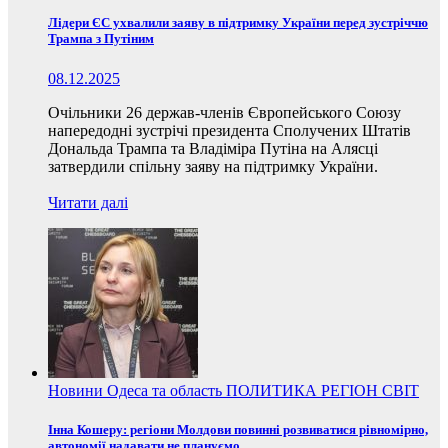
Лідери ЄС ухвалили заяву в підтримку України перед зустріччю
Трампа з Путіним
08.12.2025
Очільники 26 держав-членів Європейського Союзу
напередодні зустрічі президента Сполучених Штатів
Дональда Трампа та Владіміра Путіна на Алясці
затвердили спільну заяву на підтримку України.
Читати далі
Новини
Одеса та область
ПОЛИТИКА
РЕГІОН
СВІТ
Інна Кошеру: регіони Молдови повинні розвиватися рівномірно,
автономії надавати не плануємо