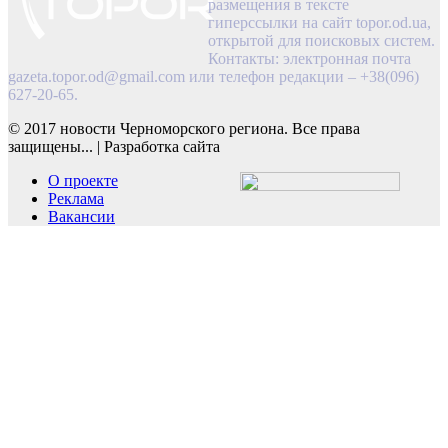
размещения в тексте
гиперссылки на сайт topor.od.ua,
открытой для поисковых систем.
Контакты: электронная почта
gazeta.topor.od@gmail.com
или телефон редакции – +38(096)
627-20-65.
© 2017 новости Черноморского региона. Все права
защищены...
|
Разработка сайта
О проекте
Реклама
Вакансии