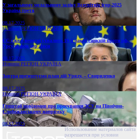
У загальному медальному заліку Всесвітніх ігор-2025
Україна третя
08.17.2025
Новини
РЕГІОН
УКРАЇНА
ЄС вже у вересні ухвалить 19-й ракет санкцій проти рф, –
Урсула фон дер Ляєн
08.17.2025
Новини
РЕГІОН
УКРАЇНА
Завтра презентуємо план дій Уряду, – Свириденко
08.17.2025
Новини
РЕГІОН
УКРАЇНА
Генштаб повідомив про просування ЗСУ на Північно-
Слобожанському напрямку
08.17.2025
Использование материалов сайта
разрешается при условии