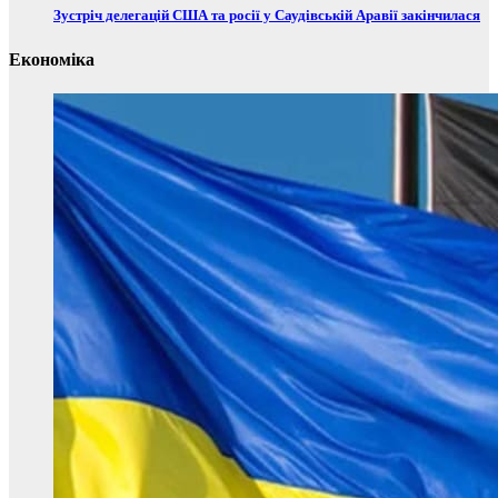
Зустріч делегацій США та росії у Саудівській Аравії закінчилася
Економіка