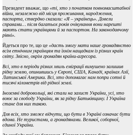
Президент вважає, що
«т
і, хто з початком повномасштабної
війни, незалежно від місця проживання, народження,
паспорта, ствердно сказали: «Я
–
українець». Довели
справами
…
після багатьох років очікування вони нарешті
мають стати українцями й за паспортом. На законодавчому
рівні
»
.
Йдеться про те, що це
«дасть змогу мати наше громадянство
всім етнічним українцям та їхнім нащадкам із різних країн
світу. Звісно, окрім громадян країни-агресора.
Всі, хто в періоди різних хвиль еміграції вимушено залишив
рідну землю, опинившись у Європі, США, Канаді, країнах Азії,
Латинської Америки.
Всі, хто допомагає нам попри сотні й
тисячі кілометрів від рідної землі.
Іноземні добровольці, які стали на захист України, усі, хто
воює за свободу України, як за рідну Батьківщину. І Україна
стане для них такою.
Для всіх, хто зможе відчути, що бути в Україні означає бути
вдома. Не туристами, а громадянами. Великої, соборної,
єдиної України.