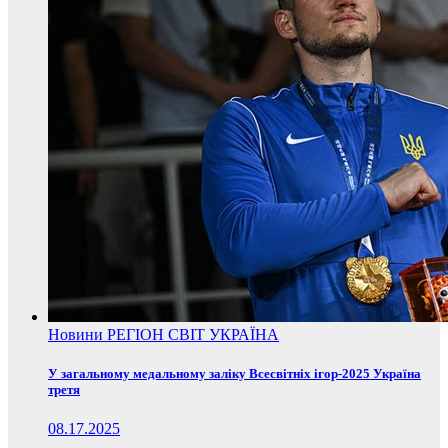
Новини
РЕГІОН
СВІТ
УКРАЇНА
У загальному медальному заліку Всесвітніх ігор-2025 Україна
третя
08.17.2025