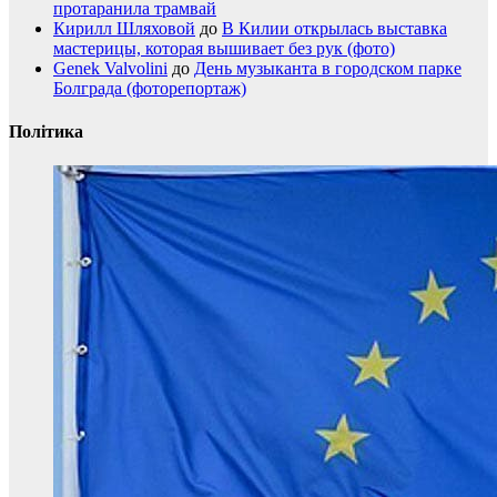
протаранила трамвай
Кирилл Шляховой
до
В Килии открылась выставка
мастерицы, которая вышивает без рук (фото)
Genek Valvolini
до
День музыканта в городском парке
Болграда (фоторепортаж)
Політика