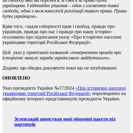
За свободу якої ми боремося. Б’ємося за право бути
українцями. І відповідне рішення – один з елементів такої
свободи, одна з можливостей реалізації такого права. Права
бути українцем
»
.
Крім того, «задля соборності прав і свобод, правди про
українців, правди про нас і правди про нашу історію»
оголошено про підписання указу «Про історично населені
українцями території Російської Федерації».
Цей указ у привітанні названий
«
повернення
м
правди про
історичне минуле заради українського майбутнього
»
.
Додамо, що обидва документи поки що не опубліковані.
ОНОВЛЕНО
Указ президента України №17/2024
«Про історично населені
українцями території Російської Федерації»
оприлюднено на
офіційному інтернет-представництві президента України.
Зеленський анонсував нові оборонні пакети від
партнерів