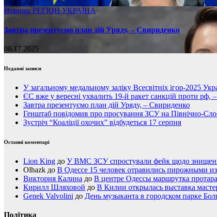
08.17.2025
Новини
РЕГІОН
УКРАЇНА
Завтра презентуємо план дій Уряду, – Свириденко
08.17.2025
Недавні записи
У загальному медальному заліку Всесвітніх ігор-2025 Укра
ЄС вже у вересні ухвалить 19-й ракет санкцій проти рф, 
Завтра презентуємо план дій Уряду, – Свириденко
Генштаб повідомив про просування ЗСУ на Північно-Сл
Зустріч “Коаліції охочих” відбудеться 17 серпня
Останні коментарі
Lion King
до
У ВМС ЗСУ спростували фейк щодо знищення
Olhazk
до
В Одессе 15 человек отравились пирожными из
Виктория Калина
до
В центре Одессы маршрутка протар
Кирилл Шляховой
до
В Килии открылась выставка мастер
Genek Valvolini
до
День музыканта в городском парке Бол
Політика