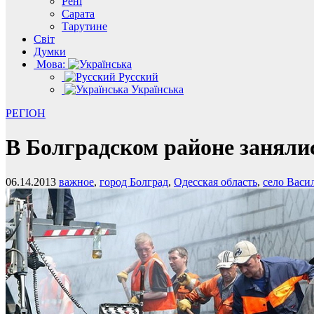
Рені
Сарата
Тарутине
Світ
Думки
Мова:
Русский
Українська
РЕГІОН
В Болградском районе заняли
06.14.2013
важное
,
город Болград
,
Одесская область
,
село Васи