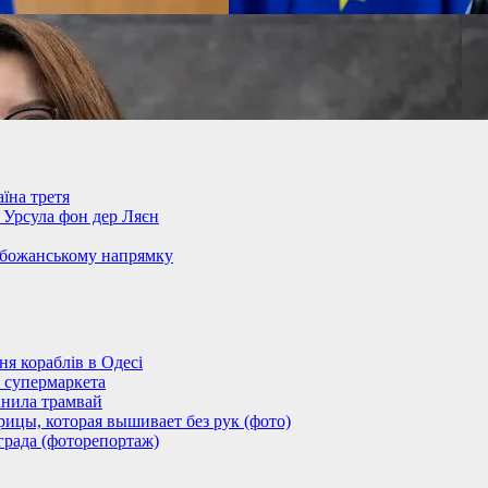
їна третя
– Урсула фон дер Ляєн
обожанському напрямку
 кораблів в Одесі
 супермаркета
анила трамвай
ицы, которая вышивает без рук (фото)
града (фоторепортаж)