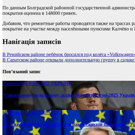
По данным Болградской районной государственной администра
покрытия оценена в 148000 гривен.
Добавим, что ремонтные работы проводятся также на трассах 
покрытие на участке между населёнными пунктами Калчёво и 
Навігація записів
В Ренийском районе ребёнок бросился под колёса «Volkswagen
В Саратском районе открыли дополнительную группу в садике 
Пов’язаний запис
Новини
РЕГІОН
СВІТ
УКРАЇНА
У загальному медальному заліку Всесвітніх ігор-2025 Україн
08.17.2025
Новини
РЕГІОН
УКРАЇНА
ЄС вже у вересні ухвалить 19-й ракет санкцій проти рф, – У