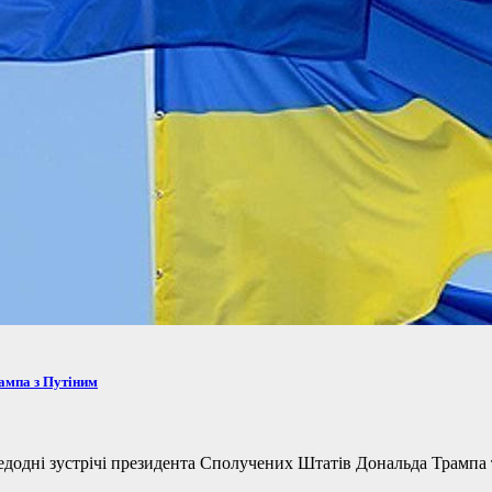
рампа з Путіним
одні зустрічі президента Сполучених Штатів Дональда Трампа та