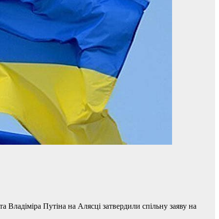
 Владіміра Путіна на Алясці затвердили спільну заяву на