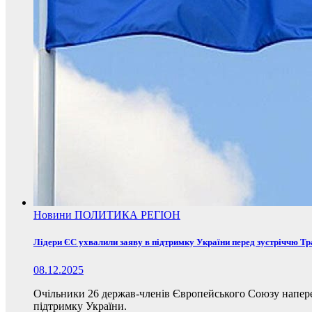
Новини
ПОЛИТИКА
РЕГІОН
Лідери ЄС ухвалили заяву в підтримку України перед зустріччю Т
08.12.2025
Очільники 26 держав-членів Європейського Союзу наперед
підтримку України.