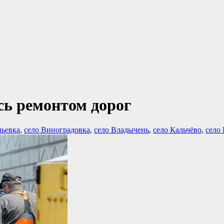
сь ремонтом дорог
льевка
,
село Виноградовка
,
село Владычень
,
село Кальчёво
,
село