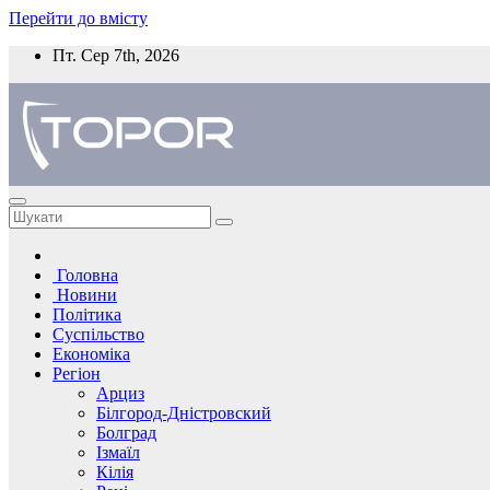
Перейти до вмісту
Пт. Сер 7th, 2026
Головна
Новини
Політика
Суспільство
Економіка
Регіон
Арциз
Білгород-Дністровский
Болград
Ізмаїл
Кілія