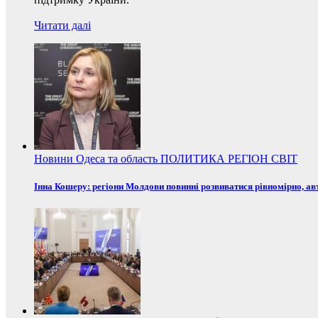
Читати далі
Новини
Одеса та область
ПОЛИТИКА
РЕГІОН
СВІТ
Інна Кошеру: регіони Молдови повинні розвиватися рівномірно, ав