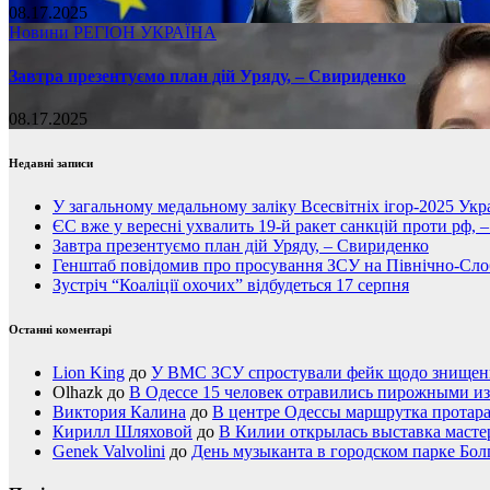
08.17.2025
Новини
РЕГІОН
УКРАЇНА
Завтра презентуємо план дій Уряду, – Свириденко
08.17.2025
Недавні записи
У загальному медальному заліку Всесвітніх ігор-2025 Укра
ЄС вже у вересні ухвалить 19-й ракет санкцій проти рф, 
Завтра презентуємо план дій Уряду, – Свириденко
Генштаб повідомив про просування ЗСУ на Північно-Сл
Зустріч “Коаліції охочих” відбудеться 17 серпня
Останні коментарі
Lion King
до
У ВМС ЗСУ спростували фейк щодо знищення
Olhazk
до
В Одессе 15 человек отравились пирожными из
Виктория Калина
до
В центре Одессы маршрутка протар
Кирилл Шляховой
до
В Килии открылась выставка мастер
Genek Valvolini
до
День музыканта в городском парке Бол