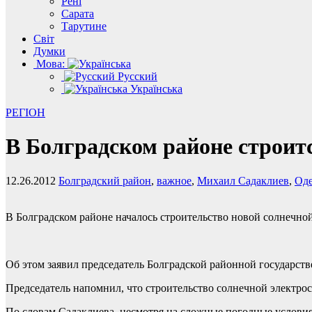
Рені
Сарата
Тарутине
Світ
Думки
Мова:
Русский
Українська
РЕГІОН
В Болградском районе строит
12.26.2012
Болградский район
,
важное
,
Михаил Садаклиев
,
Оде
В Болградском районе началось строительство новой солнечной 
Об этом заявил председатель Болградской районной государст
Председатель напомнил, что строительство солнечной электрост
По словам Садаклиева, несмотря на сложные погодные условия,