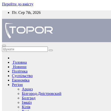
Перейти до вмісту
Пт. Сер 7th, 2026
Головна
Новини
Політика
Суспільство
Економіка
Регіон
Арциз
Білгород-Дністровский
Болград
Ізмаїл
Кілія