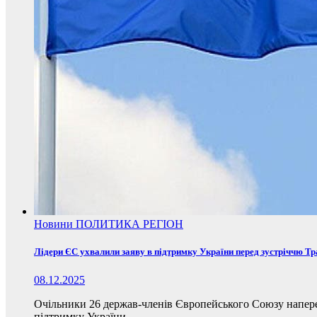
Новини
ПОЛИТИКА
РЕГІОН
Лідери ЄС ухвалили заяву в підтримку України перед зустріччю Т
08.12.2025
Очільники 26 держав-членів Європейського Союзу наперед
підтримку України.