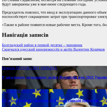
будут завершены уже в мае-июне следующего года.
Председатель пояснил, что ввод в эксплуатацию данного объе
поспособствует сокращению затрат при транспортировке элект
«Также в районе появятся новые рабочие места. Кроме того, б
Навігація записів
Болградский район в первой десятке – чиновник
Скончался одесский кинорежиссёр и актёр Валентин Козачков
Пов’язаний запис
Новини
РЕГІОН
СВІТ
УКРАЇНА
У загальному медальному заліку Всесвітніх ігор-2025 Україн
08.17.2025
Новини
РЕГІОН
УКРАЇНА
ЄС вже у вересні ухвалить 19-й ракет санкцій проти рф, – У