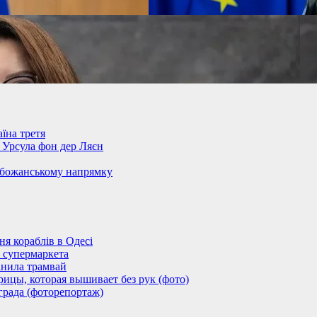
їна третя
– Урсула фон дер Ляєн
обожанському напрямку
 кораблів в Одесі
 супермаркета
анила трамвай
ицы, которая вышивает без рук (фото)
града (фоторепортаж)