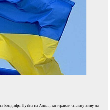
 Владіміра Путіна на Алясці затвердили спільну заяву на