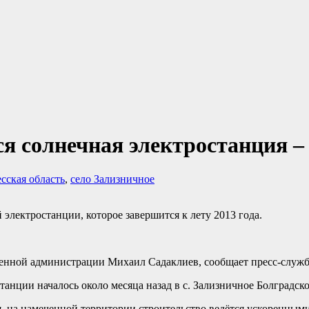
ся солнечная электростанция –
сская область
,
село Зализничное
электростанции, которое завершится к лету 2013 года.
венной администрации Михаил Садаклиев, сообщает пресс-служб
анции началось около месяца назад в с. Зализничное Болградско
 на намеченной территории строительство ведётся ускоренными 