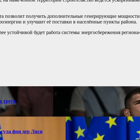
кта позволит получить дополнительные генерирующие мощности 
роэнергии и улучшит её поставки в населённые пункты района.
олее устойчивой будет работа системы энергосбережения регион
а третя
рсула фон дер Ляєн