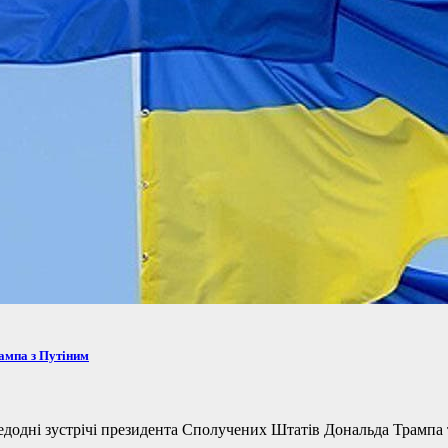
рампа з Путіним
одні зустрічі президента Сполучених Штатів Дональда Трампа та