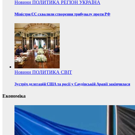
Новини
ПОЛИТИКА
РЕГІОН
УКРАЇНА
Міністри ЄС схвалили створення трибуналу проти РФ
Новини
ПОЛИТИКА
СВІТ
Зустріч делегацій США та росії у Саудівській Аравії закінчилася
Економіка