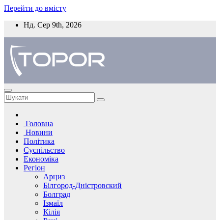
Перейти до вмісту
Нд. Сер 9th, 2026
Головна
Новини
Політика
Суспільство
Економіка
Регіон
Арциз
Білгород-Дністровский
Болград
Ізмаїл
Кілія