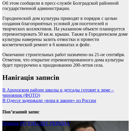
Об этом сообщили в пресс-службе Болградской районной
государственной администрации.
Городненский дом культуры приводят в порядок с целью
создания благоприятных условий для посетителей и
творческих коллективов. На указанном объекте планируется
отремонтировать 50 кв.м. крыши. Также в Городненском доме
культуры намерены залить отмостки и провести
косметический ремонт в 6 комнатах и фойе.
Окончание строительных работ назначено на 21-ое сентября.
Отметим, что открытие отремонтированного дома культуры
будет приурочено к празднованию 200-летия села.
Навігація записів
В Арцизском районе школы и детсады готовят к зиме –
чиновник (ФОТО)
В Одессе задержали «вора в законе» из России
Пов’язаний запис
Новини
РЕГІОН
СВІТ
УКРАЇНА