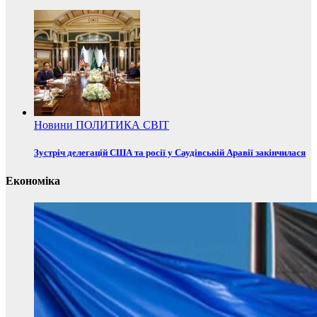
Новини
ПОЛИТИКА
СВІТ
Зустріч делегацій США та росії у Саудівській Аравії закінчилася
Економіка