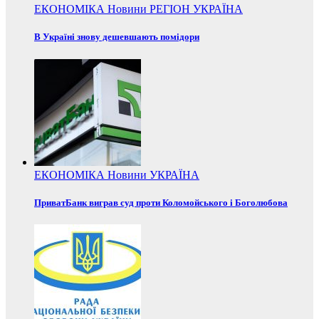
ЕКОНОМІКА
Новини
РЕГІОН
УКРАЇНА
В Україні знову дешевшають помідори
ЕКОНОМІКА
Новини
УКРАЇНА
ПриватБанк виграв суд проти Коломойського і Боголюбова