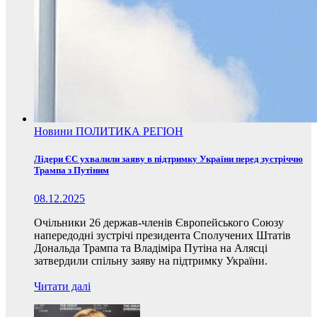
Новини
ПОЛИТИКА
РЕГІОН
Лідери ЄС ухвалили заяву в підтримку України перед зустріччю
Трампа з Путіним
08.12.2025
Очільники 26 держав-членів Європейського Союзу
напередодні зустрічі президента Сполучених Штатів
Дональда Трампа та Владіміра Путіна на Алясці
затвердили спільну заяву на підтримку України.
Читати далі