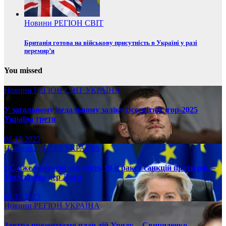
Новини
РЕГІОН
СВІТ
Британія готова на військову присутність в Україні у разі
перемир’я
You missed
Новини
РЕГІОН
СВІТ
УКРАЇНА
У загальному медальному заліку Всесвітніх ігор-2025
Україна третя
08.17.2025
Новини
РЕГІОН
УКРАЇНА
ЄС вже у вересні ухвалить 19-й ракет санкцій проти рф, –
Урсула фон дер Ляєн
08.17.2025
Новини
РЕГІОН
УКРАЇНА
Завтра презентуємо план дій Уряду, – Свириденко