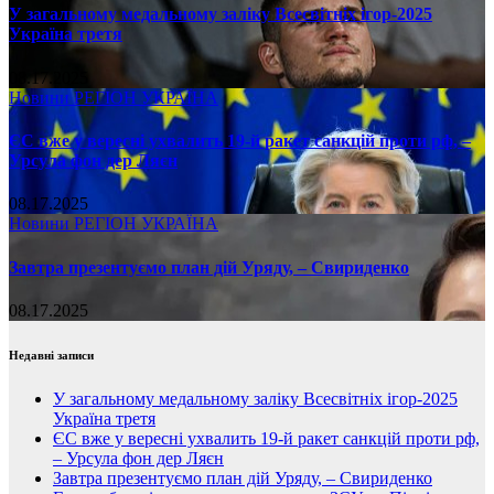
У загальному медальному заліку Всесвітніх ігор-2025
Україна третя
08.17.2025
Новини
РЕГІОН
УКРАЇНА
ЄС вже у вересні ухвалить 19-й ракет санкцій проти рф, –
Урсула фон дер Ляєн
08.17.2025
Новини
РЕГІОН
УКРАЇНА
Завтра презентуємо план дій Уряду, – Свириденко
08.17.2025
Недавні записи
У загальному медальному заліку Всесвітніх ігор-2025
Україна третя
ЄС вже у вересні ухвалить 19-й ракет санкцій проти рф,
– Урсула фон дер Ляєн
Завтра презентуємо план дій Уряду, – Свириденко