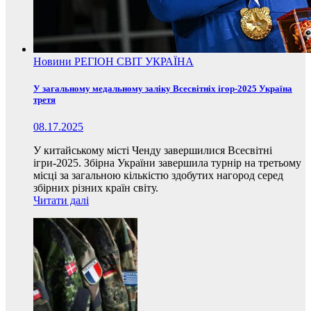
Новини
РЕГІОН
СВІТ
УКРАЇНА
У загальному медальному заліку Всесвітніх ігор-2025 Україна
третя
08.17.2025
У китайському місті Ченду завершилися Всесвітні
ігри-2025. Збірна України завершила турнір на третьому
місці за загальною кількістю здобутих нагород серед
збірних різних країн світу.
Читати далі