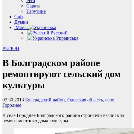
Рені
Сарата
Тарутине
Світ
Думки
Мова:
Русский
Українська
РЕГІОН
В Болградском районе
ремонтируют сельский дом
культуры
07.30.2013
Болградский район
,
Одесская область
,
село
Городнее
В селе Городнее Болградского района строители взялись за
ремонт местного дома культуры.