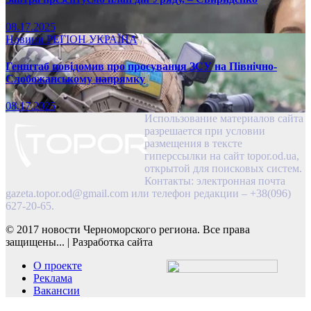
08.17.2025
Новини
РЕГІОН
УКРАЇНА
Генштаб повідомив про просування ЗСУ на Північно-
Слобожанському напрямку
08.17.2025
Использование материалов сайта
разрешается при условии
размещения в тексте
гиперссылки на сайт topor.od.ua,
открытой для поисковых систем.
Контакты: электронная почта
gazeta.topor.od@gmail.com
или телефон редакции – +38(096)
627-20-65.
© 2017 новости Черноморского региона. Все права
защищены...
|
Разработка сайта
О проекте
Реклама
Вакансии