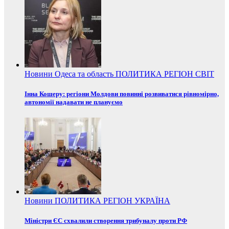
Новини
Одеса та область
ПОЛИТИКА
РЕГІОН
СВІТ
Інна Кошеру: регіони Молдови повинні розвиватися рівномірно,
автономії надавати не плануємо
Новини
ПОЛИТИКА
РЕГІОН
УКРАЇНА
Міністри ЄС схвалили створення трибуналу проти РФ