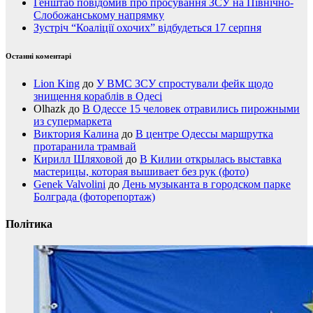
Генштаб повідомив про просування ЗСУ на Північно-
Слобожанському напрямку
Зустріч “Коаліції охочих” відбудеться 17 серпня
Останні коментарі
Lion King
до
У ВМС ЗСУ спростували фейк щодо
знищення кораблів в Одесі
Olhazk
до
В Одессе 15 человек отравились пирожными
из супермаркета
Виктория Калина
до
В центре Одессы маршрутка
протаранила трамвай
Кирилл Шляховой
до
В Килии открылась выставка
мастерицы, которая вышивает без рук (фото)
Genek Valvolini
до
День музыканта в городском парке
Болграда (фоторепортаж)
Політика