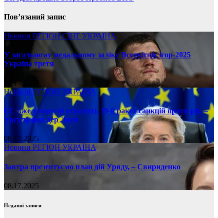
Пов’язаний запис
Новини
РЕГІОН
СВІТ
УКРАЇНА
У загальному медальному заліку Всесвітніх ігор-2025
Україна третя
08.17.2025
Новини
РЕГІОН
УКРАЇНА
ЄС вже у вересні ухвалить 19-й ракет санкцій проти рф, –
Урсула фон дер Ляєн
08.17.2025
Новини
РЕГІОН
УКРАЇНА
Завтра презентуємо план дій Уряду, – Свириденко
08.17.2025
Недавні записи