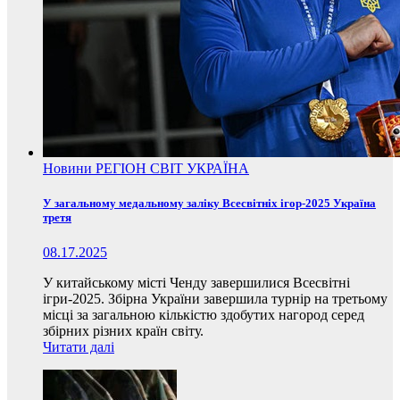
Новини
РЕГІОН
СВІТ
УКРАЇНА
У загальному медальному заліку Всесвітніх ігор-2025 Україна
третя
08.17.2025
У китайському місті Ченду завершилися Всесвітні
ігри-2025. Збірна України завершила турнір на третьому
місці за загальною кількістю здобутих нагород серед
збірних різних країн світу.
Читати далі