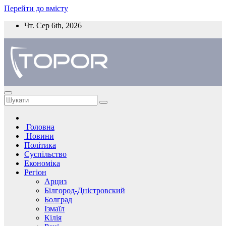
Перейти до вмісту
Чт. Сер 6th, 2026
Головна
Новини
Політика
Суспільство
Економіка
Регіон
Арциз
Білгород-Дністровский
Болград
Ізмаїл
Кілія