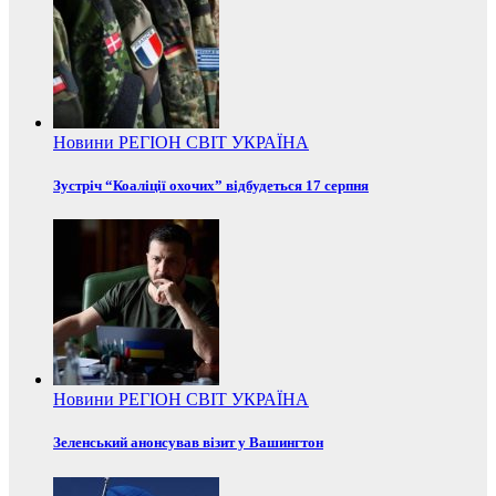
Новини
РЕГІОН
СВІТ
УКРАЇНА
Зустріч “Коаліції охочих” відбудеться 17 серпня
Новини
РЕГІОН
СВІТ
УКРАЇНА
Зеленський анонсував візит у Вашингтон