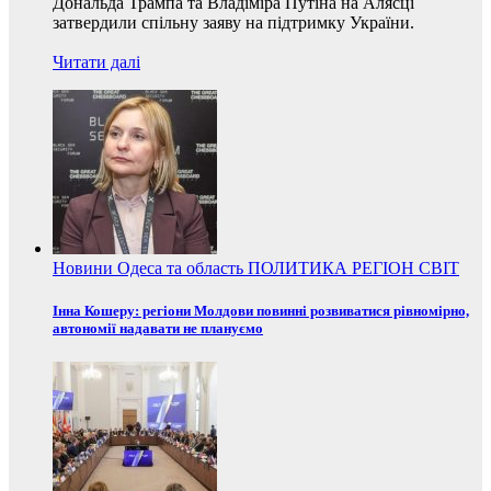
Дональда Трампа та Владіміра Путіна на Алясці
затвердили спільну заяву на підтримку України.
Читати далі
Новини
Одеса та область
ПОЛИТИКА
РЕГІОН
СВІТ
Інна Кошеру: регіони Молдови повинні розвиватися рівномірно,
автономії надавати не плануємо