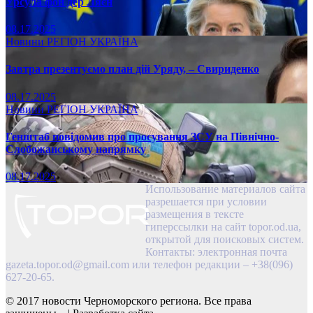
Урсула фон дер Ляєн
08.17.2025
Новини
РЕГІОН
УКРАЇНА
Завтра презентуємо план дій Уряду, – Свириденко
08.17.2025
Новини
РЕГІОН
УКРАЇНА
Генштаб повідомив про просування ЗСУ на Північно-
Слобожанському напрямку
08.17.2025
Использование материалов сайта
разрешается при условии
размещения в тексте
гиперссылки на сайт topor.od.ua,
открытой для поисковых систем.
Контакты: электронная почта
gazeta.topor.od@gmail.com
или телефон редакции – +38(096)
627-20-65.
© 2017 новости Черноморского региона. Все права