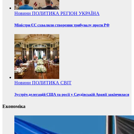
Новини
ПОЛИТИКА
РЕГІОН
УКРАЇНА
Міністри ЄС схвалили створення трибуналу проти РФ
Новини
ПОЛИТИКА
СВІТ
Зустріч делегацій США та росії у Саудівській Аравії закінчилася
Економіка