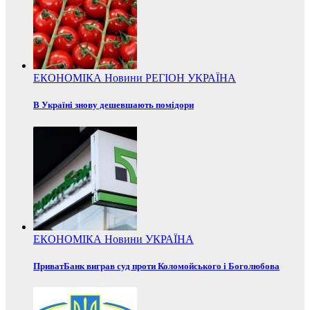
ЕКОНОМІКА
Новини
РЕГІОН
УКРАЇНА
В Україні знову дешевшають помідори
ЕКОНОМІКА
Новини
УКРАЇНА
ПриватБанк виграв суд проти Коломойського і Боголюбова