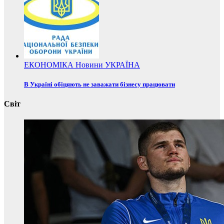
ЕКОНОМІКА
Новини
УКРАЇНА
В Україні обіцяють не заважати бізнесу працювати
Світ