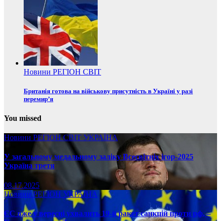
Новини
РЕГІОН
СВІТ
Британія готова на військову присутність в Україні у разі
перемир’я
You missed
Новини
РЕГІОН
СВІТ
УКРАЇНА
У загальному медальному заліку Всесвітніх ігор-2025
Україна третя
08.17.2025
Новини
РЕГІОН
УКРАЇНА
ЄС вже у вересні ухвалить 19-й ракет санкцій проти рф, –