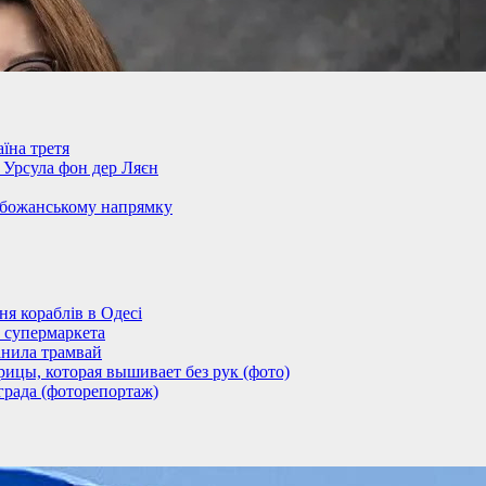
їна третя
– Урсула фон дер Ляєн
обожанському напрямку
 кораблів в Одесі
 супермаркета
анила трамвай
ицы, которая вышивает без рук (фото)
града (фоторепортаж)