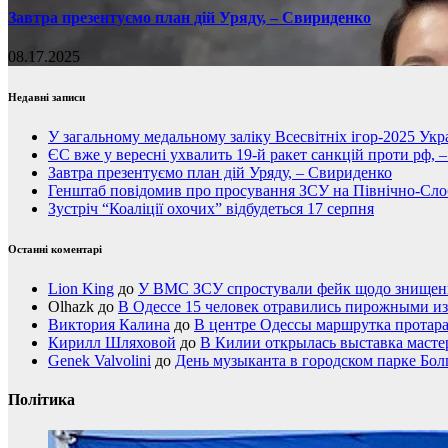
Завтра презентуємо план дій Уряду, – Свириденко
08.17.2025
Недавні записи
У загальному медальному заліку Всесвітніх ігор-2025 Укра
ЄС вже у вересні ухвалить 19-й ракет санкцій проти рф, 
Завтра презентуємо план дій Уряду, – Свириденко
Генштаб повідомив про просування ЗСУ на Північно-Сл
Зустріч “Коаліції охочих” відбудеться 17 серпня
Останні коментарі
Lion King
до
У ВМС ЗСУ спростували фейк щодо знищення
Olhazk
до
В Одессе 15 человек отравились пирожными из
Виктория Калина
до
В центре Одессы маршрутка протар
Кирилл Шляховой
до
В Килии открылась выставка мастер
Genek Valvolini
до
День музыканта в городском парке Бол
Політика