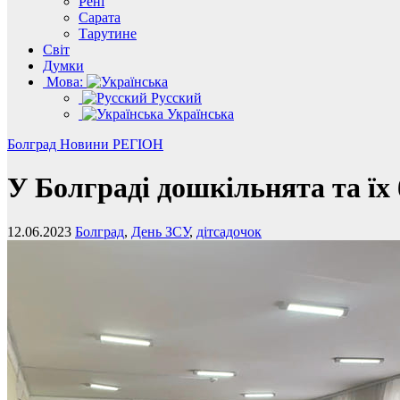
Рені
Сарата
Тарутине
Світ
Думки
Мова:
Русский
Українська
Болград
Новини
РЕГІОН
У Болграді дошкільнята та їх
12.06.2023
Болград
,
День ЗСУ
,
дітсадочок