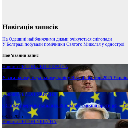
Навігація записів
На Одещині найближчими днями очікуються снігопади
У Болграді побували помічники Святого Миколая у однострої
Пов’язаний запис
Новини
РЕГІОН
СВІТ
УКРАЇНА
У загальному медальному заліку Всесвітніх ігор-2025 Україн
08.17.2025
Новини
РЕГІОН
УКРАЇНА
ЄС вже у вересні ухвалить 19-й ракет санкцій проти рф, – У
08.17.2025
Новини
РЕГІОН
УКРАЇНА