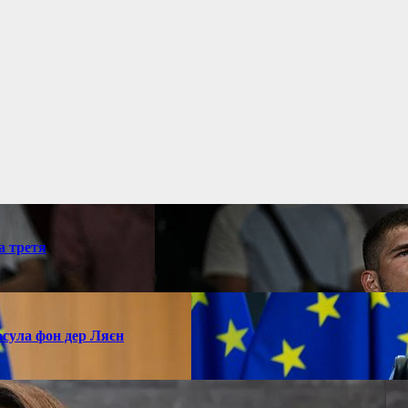
а третя
рсула фон дер Ляєн