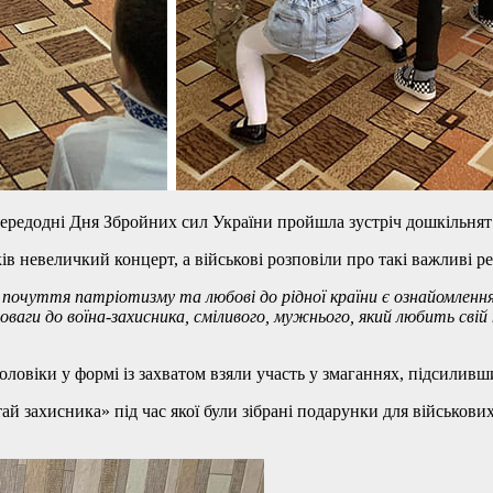
ередодні Дня Збройних сил України пройшла зустріч дошкільнят
невеличкий концерт, а військові розповіли про такі важливі речі 
почуття патріотизму та любові до рідної країни є ознайомлення
оваги до воїна-захисника, сміливого, мужнього, який любить свій
оловіки у формі із захватом взяли участь у змаганнях, підсиливш
й захисника» під час якої були зібрані подарунки для військових