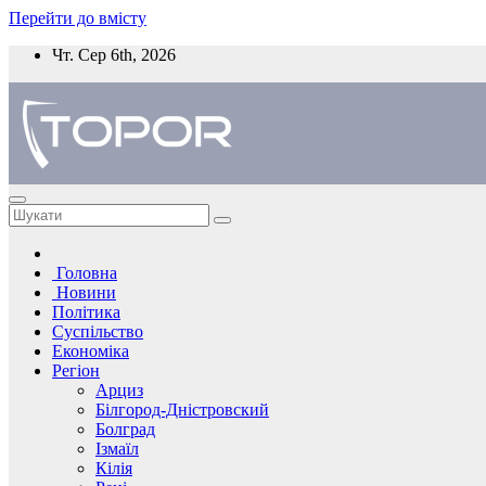
Перейти до вмісту
Чт. Сер 6th, 2026
Головна
Новини
Політика
Суспільство
Економіка
Регіон
Арциз
Білгород-Дністровский
Болград
Ізмаїл
Кілія