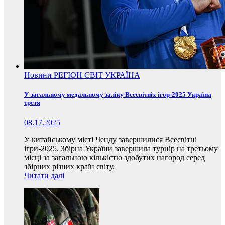
Новини
РЕГІОН
СВІТ
УКРАЇНА
У загальному медальному заліку Всесвітніх ігор-2025 Україна
третя
08.17.2025
У китайському місті Ченду завершилися Всесвітні
ігри-2025. Збірна України завершила турнір на третьому
місці за загальною кількістю здобутих нагород серед
збірних різних країн світу.
Читати далі