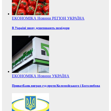
ЕКОНОМІКА
Новини
РЕГІОН
УКРАЇНА
В Україні знову дешевшають помідори
ЕКОНОМІКА
Новини
УКРАЇНА
ПриватБанк виграв суд проти Коломойського і Боголюбова