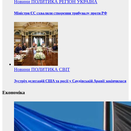
Новини
ПОЛИТИКА
РЕГІОН
УКРАЇНА
Міністри ЄС схвалили створення трибуналу проти РФ
Новини
ПОЛИТИКА
СВІТ
Зустріч делегацій США та росії у Саудівській Аравії закінчилася
Економіка