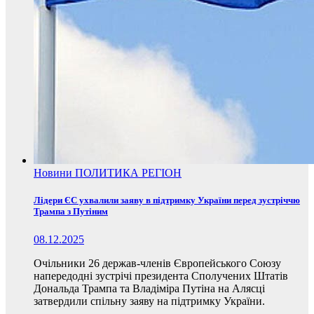
Новини
ПОЛИТИКА
РЕГІОН
Лідери ЄС ухвалили заяву в підтримку України перед зустріччю
Трампа з Путіним
08.12.2025
Очільники 26 держав-членів Європейського Союзу
напередодні зустрічі президента Сполучених Штатів
Дональда Трампа та Владіміра Путіна на Алясці
затвердили спільну заяву на підтримку України.