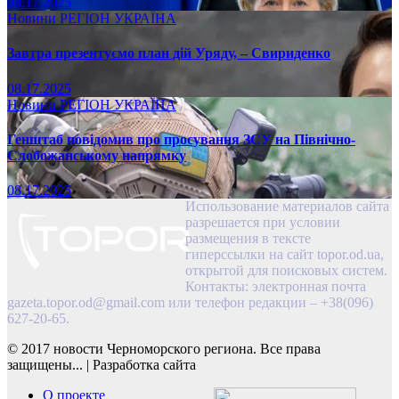
08.17.2025
Новини
РЕГІОН
УКРАЇНА
Завтра презентуємо план дій Уряду, – Свириденко
08.17.2025
Новини
РЕГІОН
УКРАЇНА
Генштаб повідомив про просування ЗСУ на Північно-
Слобожанському напрямку
08.17.2025
Использование материалов сайта
разрешается при условии
размещения в тексте
гиперссылки на сайт topor.od.ua,
открытой для поисковых систем.
Контакты: электронная почта
gazeta.topor.od@gmail.com
или телефон редакции – +38(096)
627-20-65.
© 2017 новости Черноморского региона. Все права
защищены...
|
Разработка сайта
О проекте