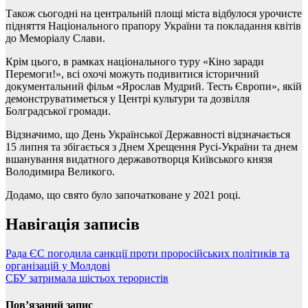
Також сьогодні на центральній площі міста відбулося урочисте
підняття Національного прапору України та покладання квітів
до Меморіалу Слави.
Крім цього, в рамках національного туру «Кіно заради
Перемоги!», всі охочі можуть подивитися історичний
документальний фільм «Ярослав Мудрий. Тесть Європи», якій
демонструватиметься у Центрі культури та дозвілля
Болградської громади.
Відзначимо, що День Української Державності відзначається
15 липня та збігається з Днем Хрещення Русі-України та днем
вшанування видатного державотворця Київського князя
Володимира Великого.
Додамо, що свято було започатковане у 2021 році.
Навігація записів
Рада ЄС погодила санкції проти проросійських політиків та
організацій у Молдові
СБУ затримала шістьох терористів
Пов’язаний запис