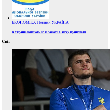
ЕКОНОМІКА
Новини
УКРАЇНА
В Україні обіцяють не заважати бізнесу працювати
Світ