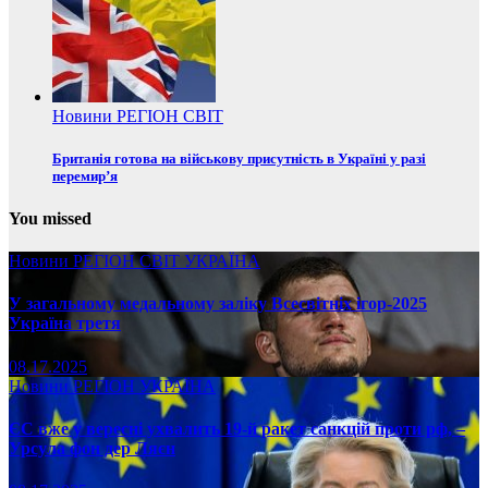
Новини
РЕГІОН
СВІТ
Британія готова на військову присутність в Україні у разі
перемир’я
You missed
Новини
РЕГІОН
СВІТ
УКРАЇНА
У загальному медальному заліку Всесвітніх ігор-2025
Україна третя
08.17.2025
Новини
РЕГІОН
УКРАЇНА
ЄС вже у вересні ухвалить 19-й ракет санкцій проти рф, –
Урсула фон дер Ляєн