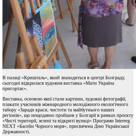
В палаці «Кришталь», який знаходиться в центрі Болграду,
сьогодні відкрилася художня виставка «Мати Україна
пригортає».
Виставка, основою якої стали картини, художні фотографії,
плакати учасників міжнародного молодіжного екологічного
табору «Заради краси, чистоти та майбутнього наших
регіонів», що нещодавно пройшов у Болгарії в рамках проєкту
«Чисті території, зелені та відкриті вулиці» Програми Interreg
NEXT «Басейн Чорного моря», присвячена Дню Української
Державності.