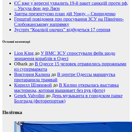
ЄС вже у вересні ухвалить 19-й ракет санкцій проти рф,
– Урсула фон дер Ляєн
Завтра презентуємо план дій Уряду, – Свириденко
Генштаб повідомив про просування ЗСУ на Північно-
Слобожанському напрямку
Зустріч “Коаліції охочих” відбудеться 17 серпня
Останні коментарі
Lion King
до
У ВМС ЗСУ спростували фейк щодо
знищення кораблів в Одесі
Olhazk
до
В Одессе 15 человек отравились пирожными
из супермаркета
Виктория Калина
до
В центре Одессы маршрутка
протаранила трамвай
Кирилл Шляховой
до
В Килии открылась выставка
мастерицы, которая вышивает без рук (фото)
Genek Valvolini
до
День музыканта в городском парке
Болграда (фоторепортаж)
Політика