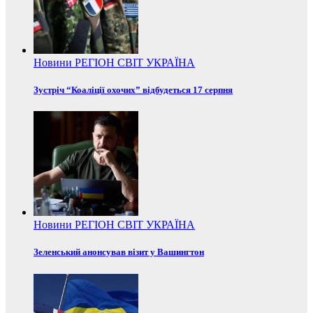
Новини
РЕГІОН
СВІТ
УКРАЇНА
Зустріч “Коаліції охочих” відбудеться 17 серпня
Новини
РЕГІОН
СВІТ
УКРАЇНА
Зеленський анонсував візит у Вашингтон