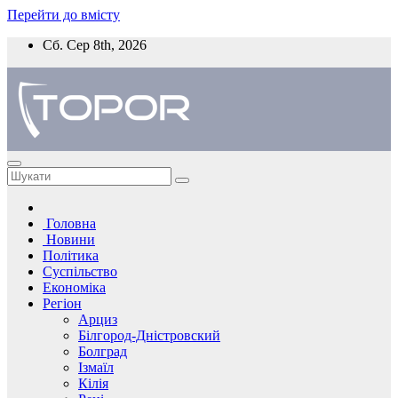
Перейти до вмісту
Сб. Сер 8th, 2026
Головна
Новини
Політика
Суспільство
Економіка
Регіон
Арциз
Білгород-Дністровский
Болград
Ізмаїл
Кілія