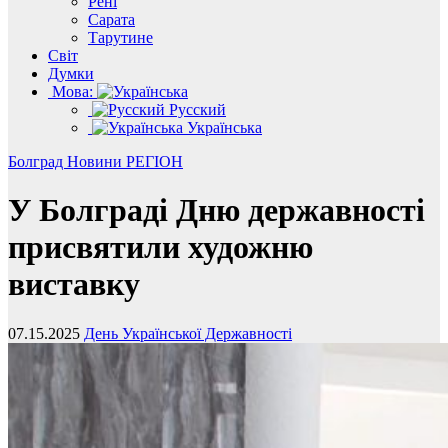
Рені
Сарата
Тарутине
Світ
Думки
Мова:
Русский
Українська
Болград
Новини
РЕГІОН
У Болграді Дню державності
присвятили художню
виставку
07.15.2025
День Української Державності