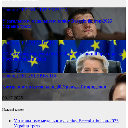
Новини
РЕГІОН
СВІТ
УКРАЇНА
У загальному медальному заліку Всесвітніх ігор-2025
Україна третя
08.17.2025
Новини
РЕГІОН
УКРАЇНА
ЄС вже у вересні ухвалить 19-й ракет санкцій проти рф, –
Урсула фон дер Ляєн
08.17.2025
Новини
РЕГІОН
УКРАЇНА
Завтра презентуємо план дій Уряду, – Свириденко
08.17.2025
Недавні записи
У загальному медальному заліку Всесвітніх ігор-2025
Україна третя