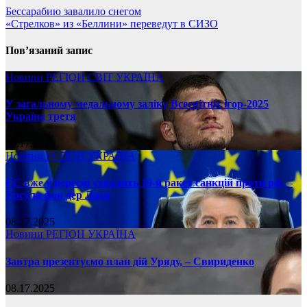
Бессарабию завалило снегом
«Стрелков» из «Беллини» переведут в СИЗО
Пов’язаний запис
Новини
РЕГІОН
СВІТ
УКРАЇНА
У загальному медальному заліку Всесвітніх ігор-2025
Україна третя
08.17.2025
Новини
РЕГІОН
УКРАЇНА
ЄС вже у вересні ухвалить 19-й ракет санкцій проти рф, –
Урсула фон дер Ляєн
08.17.2025
Новини
РЕГІОН
УКРАЇНА
Завтра презентуємо план дій Уряду, – Свириденко
08.17.2025