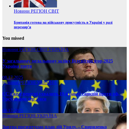
Новини
РЕГІОН
СВІТ
Британія готова на військову присутність в Україні у разі
перемир’я
You missed
Новини
РЕГІОН
СВІТ
УКРАЇНА
У загальному медальному заліку Всесвітніх ігор-2025
Україна третя
08.17.2025
Новини
РЕГІОН
УКРАЇНА
ЄС вже у вересні ухвалить 19-й ракет санкцій проти рф, –
Урсула фон дер Ляєн
08.17.2025
Новини
РЕГІОН
УКРАЇНА
Завтра презентуємо план дій Уряду, – Свириденко