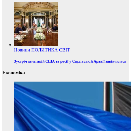
Новини
ПОЛИТИКА
СВІТ
Зустріч делегацій США та росії у Саудівській Аравії закінчилася
Економіка