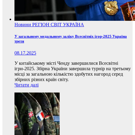
Новини
РЕГІОН
СВІТ
УКРАЇНА
У загальному медальному заліку Всесвітніх ігор-2025 Україна
третя
08.17.2025
У китайському місті Ченду завершилися Всесвітні
ігри-2025. Збірна України завершила турнір на третьому
місці за загальною кількістю здобутих нагород серед
збірних різних країн світу.
Читати далі