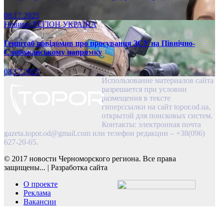
08.17.2025
Новини
РЕГІОН
УКРАЇНА
Генштаб повідомив про просування ЗСУ на Північно-
Слобожанському напрямку
08.17.2025
Использование материалов сайта
разрешается при условии
размещения в тексте
гиперссылки на сайт topor.od.ua,
открытой для поисковых систем.
Контакты: электронная почта
gazeta.topor.od@gmail.com
или телефон редакции – +38(096)
627-20-65.
© 2017 новости Черноморского региона. Все права
защищены...
|
Разработка сайта
О проекте
Реклама
Вакансии