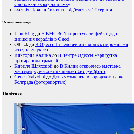
Слобожанському напрямку
Зустріч “Коаліції охочих” відбудеться 17 серпня
Останні коментарі
Lion King
до
У ВМС ЗСУ спростували фейк щодо
знищення кораблів в Одесі
Olhazk
до
В Одессе 15 человек отравились пирожными
из супермаркета
Виктория Калина
до
В центре Одессы маршрутка
протаранила трамвай
Кирилл Шляховой
до
В Килии открылась выставка
мастерицы, которая вышивает без рук (фото)
Genek Valvolini
до
День музыканта в городском парке
Болграда (фоторепортаж)
Політика