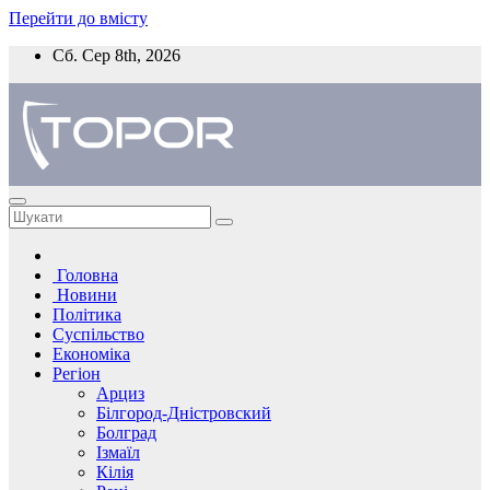
Перейти до вмісту
Сб. Сер 8th, 2026
Головна
Новини
Політика
Суспільство
Економіка
Регіон
Арциз
Білгород-Дністровский
Болград
Ізмаїл
Кілія