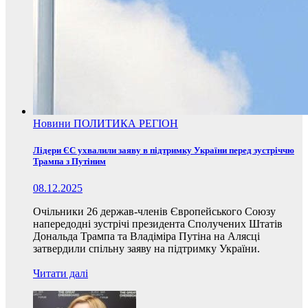
Новини
ПОЛИТИКА
РЕГІОН
Лідери ЄС ухвалили заяву в підтримку України перед зустріччю
Трампа з Путіним
08.12.2025
Очільники 26 держав-членів Європейського Союзу
напередодні зустрічі президента Сполучених Штатів
Дональда Трампа та Владіміра Путіна на Алясці
затвердили спільну заяву на підтримку України.
Читати далі