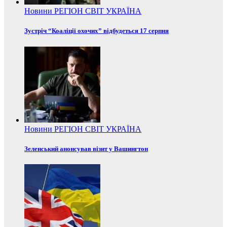
Новини
РЕГІОН
СВІТ
УКРАЇНА
Зустріч “Коаліції охочих” відбудеться 17 серпня
Новини
РЕГІОН
СВІТ
УКРАЇНА
Зеленський анонсував візит у Вашингтон