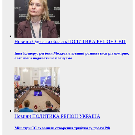
Новини
Одеса та область
ПОЛИТИКА
РЕГІОН
СВІТ
Інна Кошеру: регіони Молдови повинні розвиватися рівномірно,
автономії надавати не плануємо
Новини
ПОЛИТИКА
РЕГІОН
УКРАЇНА
Міністри ЄС схвалили створення трибуналу проти РФ