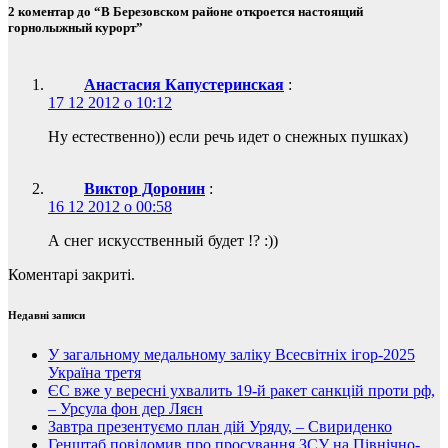
2 коментар до “В Березовском районе откроется настоящий
горнолыжный курорт”
Анастасия Капустеринская
:
17 12 2012 о 10:12
Ну естественно)) если речь идет о снежных пушках)
Виктор Доронин
:
16 12 2012 о 00:58
А снег искусственный будет !? :))
Коментарі закриті.
Недавні записи
У загальному медальному заліку Всесвітніх ігор-2025
Україна третя
ЄС вже у вересні ухвалить 19-й ракет санкцій проти рф,
– Урсула фон дер Ляєн
Завтра презентуємо план дій Уряду, – Свириденко
Генштаб повідомив про просування ЗСУ на Північно-