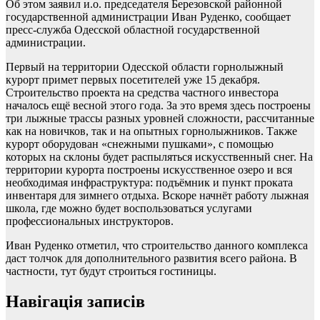
Об этом заявил и.о. председателя Березовской районной
государственной администрации Иван Руденко, сообщает
пресс-служба Одесской областной государственной
администрации.
Первый на территории Одесской области горнолыжный
курорт примет первых посетителей уже 15 декабря.
Строительство проекта на средства частного инвестора
началось ещё весной этого года. За это время здесь построены
три лыжные трассы разных уровней сложности, рассчитанные
как на новичков, так и на опытных горнолыжников. Также
курорт оборудован «снежными пушками», с помощью
которых на склоны будет распыляться искусственный снег. На
территории курорта построены искусственное озеро и вся
необходимая инфраструктура: подъёмник и пункт проката
инвентаря для зимнего отдыха. Вскоре начнёт работу лыжная
школа, где можно будет воспользоваться услугами
профессиональных инструкторов.
Иван Руденко отметил, что строительство данного комплекса
даст толчок для дополнительного развития всего района. В
частности, тут будут строиться гостиницы.
Навігація записів