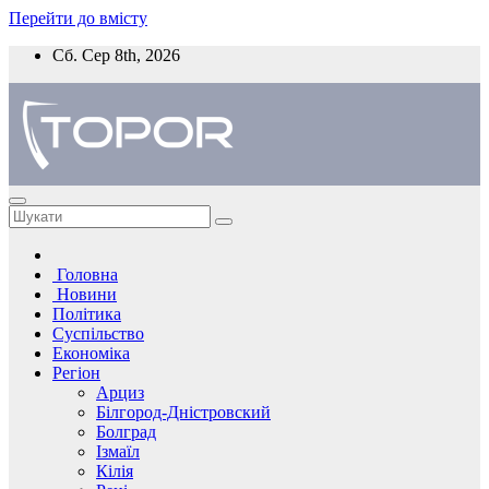
Перейти до вмісту
Сб. Сер 8th, 2026
Головна
Новини
Політика
Суспільство
Економіка
Регіон
Арциз
Білгород-Дністровский
Болград
Ізмаїл
Кілія