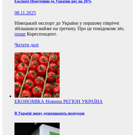
Експорт Німеччини до України зріс на 30%
08.11.2025
Німецький експорт до України у першому півріччі
збільшився майже на третину. Про це повідомляє ntv,
пише
Кореспондент.
Читати далі
ЕКОНОМІКА
Новини
РЕГІОН
УКРАЇНА
В Україні знову дешевшають помідори