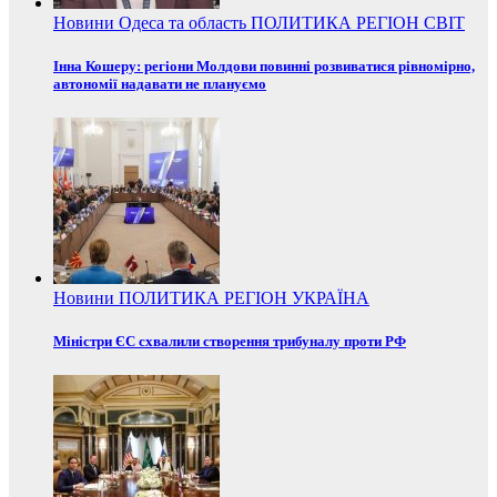
Новини
Одеса та область
ПОЛИТИКА
РЕГІОН
СВІТ
Інна Кошеру: регіони Молдови повинні розвиватися рівномірно,
автономії надавати не плануємо
Новини
ПОЛИТИКА
РЕГІОН
УКРАЇНА
Міністри ЄС схвалили створення трибуналу проти РФ