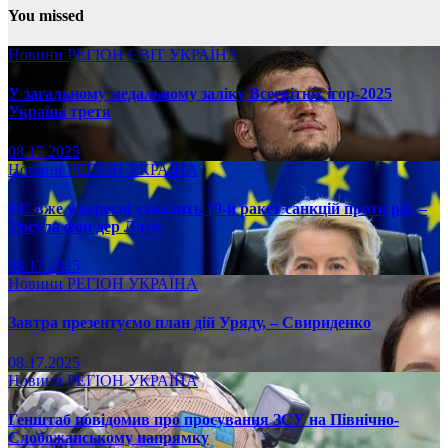
You missed
Новини
РЕГІОН
СВІТ
УКРАЇНА
У загальному медальному заліку Всесвітніх ігор-2025
Україна третя
08.17.2025
Новини
РЕГІОН
УКРАЇНА
ЄС вже у вересні ухвалить 19-й ракет санкцій проти рф, –
Урсула фон дер Ляєн
08.17.2025
Новини
РЕГІОН
УКРАЇНА
Завтра презентуємо план дій Уряду, – Свириденко
08.17.2025
Новини
РЕГІОН
УКРАЇНА
Генштаб повідомив про просування ЗСУ на Північно-
Слобожанському напрямку