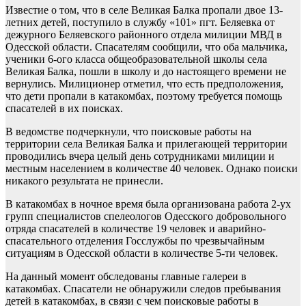
Известие о том, что в селе Великая Балка пропали двое 13-
летних детей, поступило в службу «101» пгт. Беляевка от
дежурного Беляевского районного отдела милиции МВД в
Одесской области. Спасателям сообщили, что оба мальчика,
ученики 6-ого класса общеобразовательной школы села
Великая Балка, пошли в школу и до настоящего времени не
вернулись. Милиционер отметил, что есть предположения,
что дети пропали в катакомбах, поэтому требуется помощь
спасателей в их поисках.
В ведомстве подчеркнули, что поисковые работы на
территории села Великая Балка и прилегающей территории
проводились вчера целый день сотрудниками милиции и
местным населением в количестве 40 человек. Однако поиски
никакого результата не принесли.
В катакомбах в ночное время была организована работа 2-ух
групп специалистов спелеологов Одесского добровольного
отряда спасателей в количестве 19 человек и аварийно-
спасательного отделения Госслужбы по чрезвычайным
ситуациям в Одесской области в количестве 5-ти человек.
На данный момент обследованы главные галереи в
катакомбах. Спасатели не обнаружили следов пребывания
детей в катакомбах, в связи с чем поисковые работы в