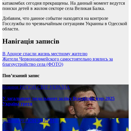
катакомбах сегодня прекращены. На данный момент ведутся
поиски детей в жилом секторе села Великая Балка.
Добавим, что данное событие находятся на контроле
Госслужбы по чрезвычайным ситуациям Украины в Одесской
области.
Навігація записів
В Арцизе спасли жизнь местному жителю
Жители Червоноармейского самостоятельно взялись за
благоустройство села (ФОТО)
Пов’язаний запис
Новини
РЕГІОН
СВІТ
УКРАЇНА
У загальному медальному заліку Всесвітніх ігор-2025
Україна третя
08.17.2025
Новини
РЕГІОН
УКРАЇНА