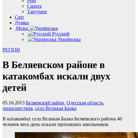
Рені
Сарата
Тарутине
Світ
Думки
Мова:
Русский
Українська
РЕГІОН
В Беляевском районе в
катакомбах искали двух
детей
05.16.2013
Беляевский район
,
Одесская область
,
происшествия
,
село Великая Балка
В катакомбах села Великая Балка Беляевского района 40
человек весь день искали пропавших школьников.