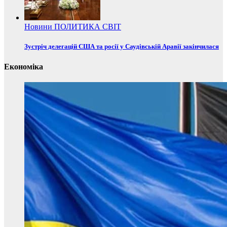
Новини
ПОЛИТИКА
СВІТ
Зустріч делегацій США та росії у Саудівській Аравії закінчилася
Економіка