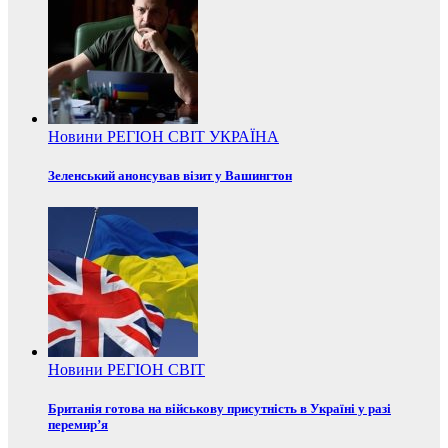
Новини
РЕГІОН
СВІТ
УКРАЇНА
Зеленський анонсував візит у Вашингтон
Новини
РЕГІОН
СВІТ
Британія готова на військову присутність в Україні у разі
перемир’я