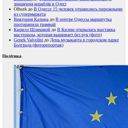
знищення кораблів в Одесі
Olhazk
до
В Одессе 15 человек отравились пирожными
из супермаркета
Виктория Калина
до
В центре Одессы маршрутка
протаранила трамвай
Кирилл Шляховой
до
В Килии открылась выставка
мастерицы, которая вышивает без рук (фото)
Genek Valvolini
до
День музыканта в городском парке
Болграда (фоторепортаж)
Політика