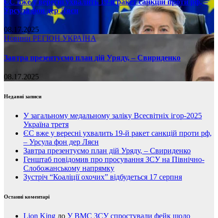
ЄС вже у вересні ухвалить 19-й ракет санкцій проти рф, –
Урсула фон дер Ляєн
08.17.2025
Новини
РЕГІОН
УКРАЇНА
Завтра презентуємо план дій Уряду, – Свириденко
08.17.2025
Недавні записи
У загальному медальному заліку Всесвітніх ігор-2025
Україна третя
ЄС вже у вересні ухвалить 19-й ракет санкцій проти рф,
– Урсула фон дер Ляєн
Завтра презентуємо план дій Уряду, – Свириденко
Генштаб повідомив про просування ЗСУ на Північно-
Слобожанському напрямку
Зустріч “Коаліції охочих” відбудеться 17 серпня
Останні коментарі
Lion King
до
У ВМС ЗСУ спростували фейк щодо