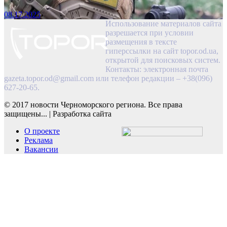
08.17.2025
Использование материалов сайта
разрешается при условии
размещения в тексте
гиперссылки на сайт topor.od.ua,
открытой для поисковых систем.
Контакты: электронная почта
gazeta.topor.od@gmail.com
или телефон редакции – +38(096)
627-20-65.
© 2017 новости Черноморского региона. Все права
защищены...
|
Разработка сайта
О проекте
Реклама
Вакансии