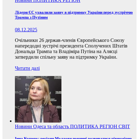
Новини
ПОЛИТИКА
РЕГІОН
Лідери ЄС ухвалили заяву в підтримку України перед зустріччю
Трампа з Путіним
08.12.2025
Очільники 26 держав-членів Європейського Союзу
напередодні зустрічі президента Сполучених Штатів
Дональда Трампа та Владіміра Путіна на Алясці
затвердили спільну заяву на підтримку України.
Читати далі
Новини
Одеса та область
ПОЛИТИКА
РЕГІОН
СВІТ
Інна Кошеру: регіони Молдови повинні розвиватися рівномірно,