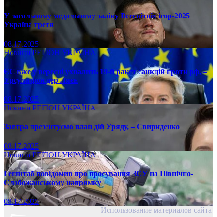
У загальному медальному заліку Всесвітніх ігор-2025
Україна третя
08.17.2025
Новини
РЕГІОН
УКРАЇНА
ЄС вже у вересні ухвалить 19-й ракет санкцій проти рф, –
Урсула фон дер Ляєн
08.17.2025
Новини
РЕГІОН
УКРАЇНА
Завтра презентуємо план дій Уряду, – Свириденко
08.17.2025
Новини
РЕГІОН
УКРАЇНА
Генштаб повідомив про просування ЗСУ на Північно-
Слобожанському напрямку
08.17.2025
Использование материалов сайта