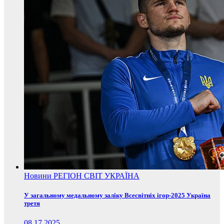
Новини
РЕГІОН
СВІТ
УКРАЇНА
У загальному медальному заліку Всесвітніх ігор-2025 Україна
третя
08.17.2025