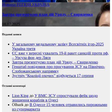
Новини
РЕГІОН
УКРАЇНА
Завтра презентуємо план дій Уряду, – Свириденко
08.17.2025
Недавні записи
У загальному медальному заліку Всесвітніх ігор-2025
Україна третя
ЄС вже у вересні ухвалить 19-й ракет санкцій проти рф,
– Урсула фон дер Ляєн
Завтра презентуємо план дій Уряду, – Свириденко
Генштаб повідомив про просування ЗСУ на Північно-
Слобожанському напрямку
Зустріч “Коаліції охочих” відбудеться 17 серпня
Останні коментарі
Lion King
до
У ВМС ЗСУ спростували фейк щодо
знищення кораблів в Одесі
Olhazk
до
В Одессе 15 человек отравились пирожными
из супермаркета