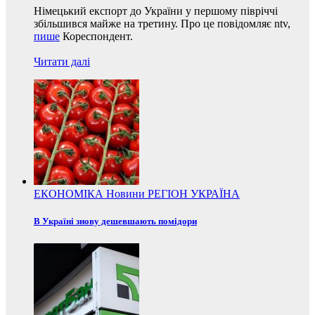
Німецький експорт до України у першому півріччі
збільшився майже на третину. Про це повідомляє ntv,
пише
Кореспондент.
Читати далі
ЕКОНОМІКА
Новини
РЕГІОН
УКРАЇНА
В Україні знову дешевшають помідори