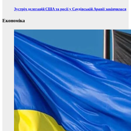
Зустріч делегацій США та росії у Саудівській Аравії закінчилася
Економіка