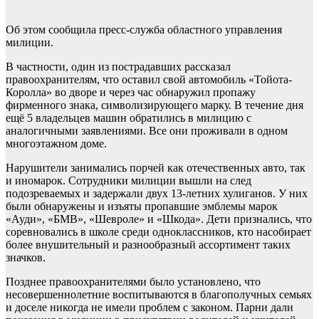
Об этом сообщила пресс-служба областного управления
милиции.
В частности, один из пострадавших рассказал
правоохранителям, что оставил свой автомобиль «Тойота-
Королла» во дворе и через час обнаружил пропажу
фирменного знака, символизирующего марку. В течение дня
ещё 5 владельцев машин обратились в милицию с
аналогичными заявлениями. Все они проживали в одном
многоэтажном доме.
Нарушители занимались порчей как отечественных авто, так
и иномарок. Сотрудники милиции вышли на след
подозреваемых и задержали двух 13-летних хулиганов. У них
были обнаружены и изъяты пропавшие эмблемы марок
«Ауди», «БМВ», «Шевроле» и «Шкода». Дети признались, что
соревновались в школе среди одноклассников, кто насобирает
более внушительный и разнообразный ассортимент таких
значков.
Позднее правоохранителями было установлено, что
несовершеннолетние воспитываются в благополучных семьях
и доселе никогда не имели проблем с законом. Парни дали