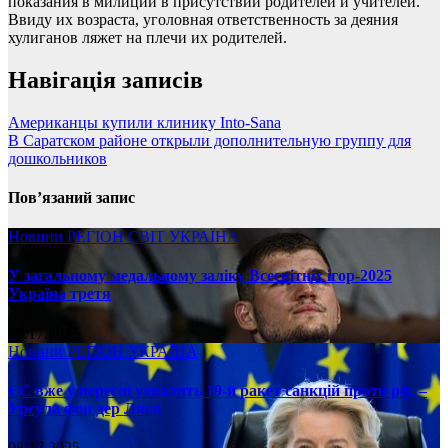
показания в милиции в присутствии родителей и учителей.
Ввиду их возраста, уголовная ответственность за деяния
хулиганов ляжет на плечи их родителей.
Навігація записів
Американцы купили клинику Into-Sana
В Саратском районе открыли дополнительную группу для
дошкольников
Пов’язаний запис
Новини
РЕГІОН
СВІТ
УКРАЇНА
У загальному медальному заліку Всесвітніх ігор-2025
Україна третя
08.17.2025
Новини
РЕГІОН
УКРАЇНА
ЄС вже у вересні ухвалить 19-й ракет санкцій проти рф, –
Урсула фон дер Ляєн
08.17.2025