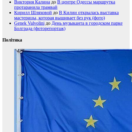
Виктория Калина
до
В центре Одессы маршрутка
протаранила трамвай
Кирилл Шляховой
до
В Килии открылась выставка
мастерицы, которая вышивает без рук (фото)
Genek Valvolini
до
День музыканта в городском парке
Болграда (фоторепортаж)
Політика