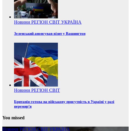
Новини
РЕГІОН
СВІТ
УКРАЇНА
Зеленський анонсував візит у Вашингтон
Новини
РЕГІОН
СВІТ
Британія готова на військову присутність в Україні у разі
перемир’я
You missed
Новини
РЕГІОН
СВІТ
УКРАЇНА