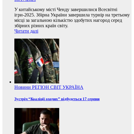
У китайському місті Ченду завершилися Всесвітні
ігри-2025. Збірна України завершила турнір на третьому
місці за загальною кількістю здобутих нагород серед
збірних різних країн світу.
Читати далі
Новини
РЕГІОН
СВІТ
УКРАЇНА
Зустріч “Коаліції охочих” відбудеться 17 серпня