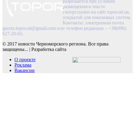
разрешается при условии
размещения в тексте
гиперссылки на сайт topor.od.ua,
открытой для поисковых систем.
Контакты: электронная почта
gazeta.topor.od@gmail.com
или телефон редакции – +38(096)
627-20-65.
© 2017 новости Черноморского региона. Все права
защищены...
|
Разработка сайта
О проекте
Реклама
Вакансии