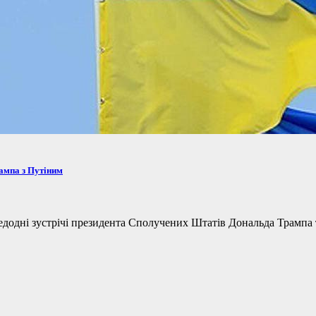
рампа з Путіним
одні зустрічі президента Сполучених Штатів Дональда Трампа та