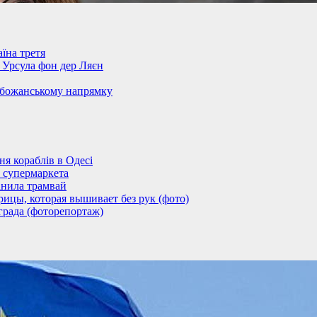
їна третя
– Урсула фон дер Ляєн
обожанському напрямку
 кораблів в Одесі
 супермаркета
анила трамвай
ицы, которая вышивает без рук (фото)
града (фоторепортаж)