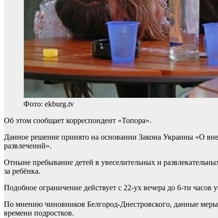
Фото: ekburg.tv
Об этом сообщает корреспондент «Топора».
Данное решение принято на основании Закона Украины «О вне
развлечений».
Отныне пребывание детей в увеселительных и развлекательных 
за ребёнка.
Подобное ограничение действует с 22-ух вечера до 6-ти часов у
По мнению чиновников Белгород-Днестровского, данные меры 
времени подростков.