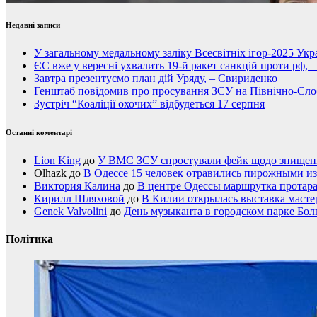
Недавні записи
У загальному медальному заліку Всесвітніх ігор-2025 Укра
ЄС вже у вересні ухвалить 19-й ракет санкцій проти рф, 
Завтра презентуємо план дій Уряду, – Свириденко
Генштаб повідомив про просування ЗСУ на Північно-Сл
Зустріч “Коаліції охочих” відбудеться 17 серпня
Останні коментарі
Lion King
до
У ВМС ЗСУ спростували фейк щодо знищення
Olhazk
до
В Одессе 15 человек отравились пирожными из
Виктория Калина
до
В центре Одессы маршрутка протар
Кирилл Шляховой
до
В Килии открылась выставка мастер
Genek Valvolini
до
День музыканта в городском парке Бол
Політика