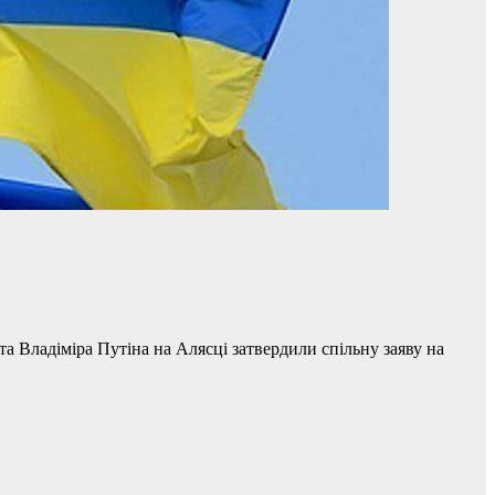
 Владіміра Путіна на Алясці затвердили спільну заяву на