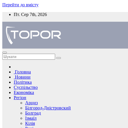
Перейти до вмісту
Пт. Сер 7th, 2026
Головна
Новини
Політика
Суспільство
Економіка
Регіон
Арциз
Білгород-Дністровский
Болград
Ізмаїл
Кілія