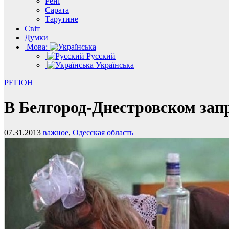
Рені
Сарата
Тарутине
Світ
Думки
Мова:
Русский
Українська
РЕГІОН
В Белгород-Днестровском зап
07.31.2013
важное
,
Одесская область