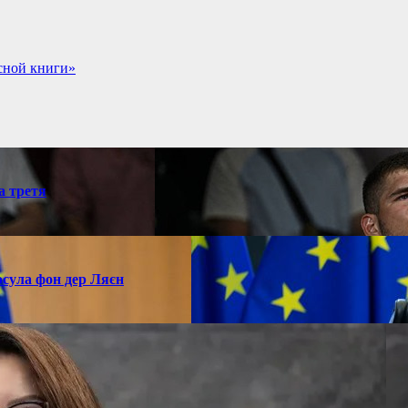
сной книги»
а третя
рсула фон дер Ляєн