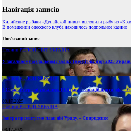
Навігація записів
Килийские рыбаки «Дунайской нивы» выловили рыбу из «Кра
В помещении одесского клуба находилось подпольное казино
Пов’язаний запис
Новини
РЕГІОН
СВІТ
УКРАЇНА
У загальному медальному заліку Всесвітніх ігор-2025 Україн
08.17.2025
Новини
РЕГІОН
УКРАЇНА
ЄС вже у вересні ухвалить 19-й ракет санкцій проти рф, – У
08.17.2025
Новини
РЕГІОН
УКРАЇНА
Завтра презентуємо план дій Уряду, – Свириденко
08.17.2025