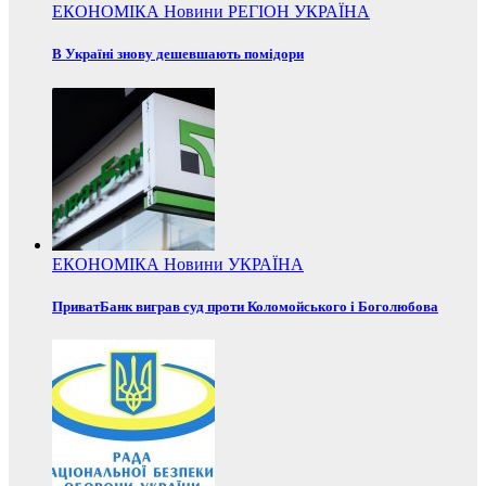
ЕКОНОМІКА
Новини
РЕГІОН
УКРАЇНА
В Україні знову дешевшають помідори
ЕКОНОМІКА
Новини
УКРАЇНА
ПриватБанк виграв суд проти Коломойського і Боголюбова