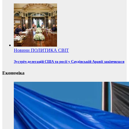
Новини
ПОЛИТИКА
СВІТ
Зустріч делегацій США та росії у Саудівській Аравії закінчилася
Економіка