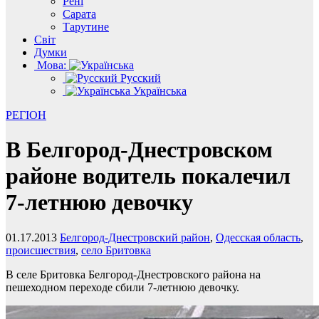
Рені
Сарата
Тарутине
Світ
Думки
Мова:
Русский
Українська
РЕГІОН
В Белгород-Днестровском
районе водитель покалечил
7-летнюю девочку
01.17.2013
Белгород-Днестровский район
,
Одесская область
,
происшествия
,
село Бритовка
В селе Бритовка Белгород-Днестровского района на
пешеходном переходе сбили 7-летнюю девочку.