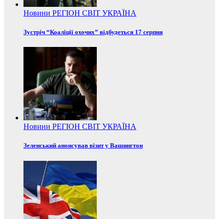
Новини
РЕГІОН
СВІТ
УКРАЇНА
Зустріч “Коаліції охочих” відбудеться 17 серпня
Новини
РЕГІОН
СВІТ
УКРАЇНА
Зеленський анонсував візит у Вашингтон