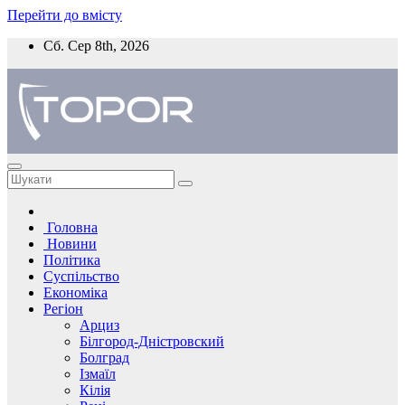
Перейти до вмісту
Сб. Сер 8th, 2026
Головна
Новини
Політика
Суспільство
Економіка
Регіон
Арциз
Білгород-Дністровский
Болград
Ізмаїл
Кілія