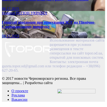
08.17.2025
Новини
РЕГІОН
УКРАЇНА
Генштаб повідомив про просування ЗСУ на Північно-
Слобожанському напрямку
08.17.2025
Использование материалов сайта
разрешается при условии
размещения в тексте
гиперссылки на сайт topor.od.ua,
открытой для поисковых систем.
Контакты: электронная почта
gazeta.topor.od@gmail.com
или телефон редакции – +38(096)
627-20-65.
© 2017 новости Черноморского региона. Все права
защищены...
|
Разработка сайта
О проекте
Реклама
Вакансии