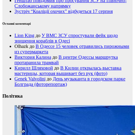
Генштаб повідомив про просування ЗСУ на Північно-
Слобожанському напрямку
Зустріч “Коаліції охочих” відбудеться 17 серпня
Останні коментарі
Lion King
до
У ВМС ЗСУ спростували фейк щодо
знищення кораблів в Одесі
Olhazk
до
В Одессе 15 человек отравились пирожными
из супермаркета
Виктория Калина
до
В центре Одессы маршрутка
протаранила трамвай
Кирилл Шляховой
до
В Килии открылась выставка
мастерицы, которая вышивает без рук (фото)
Genek Valvolini
до
День музыканта в городском парке
Болграда (фоторепортаж)
Політика