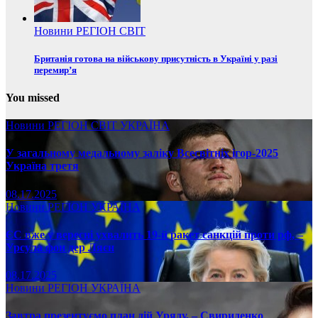
Новини
РЕГІОН
СВІТ
Британія готова на військову присутність в Україні у разі
перемир’я
You missed
Новини
РЕГІОН
СВІТ
УКРАЇНА
У загальному медальному заліку Всесвітніх ігор-2025
Україна третя
08.17.2025
Новини
РЕГІОН
УКРАЇНА
ЄС вже у вересні ухвалить 19-й ракет санкцій проти рф, –
Урсула фон дер Ляєн
08.17.2025
Новини
РЕГІОН
УКРАЇНА
Завтра презентуємо план дій Уряду, – Свириденко