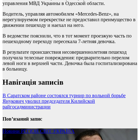
управления МВД Украины в Одесской области.
Водитель, управляя автомобилем «Mercedes-Benz», на
нерегулируемом перекрестке не предоставил преимущество в
движении пешеходу и наехал на него.
В ведомстве пояснили, что в тот момент проезжую часть по
пешеходному переходу пересекала 7-летняя девочка.
В результате происшествия несовершеннолетняя пешеход
получила телесные повреждения: предварительно перелом
левой ноги в верхней части. Девочка была госпитализирована
в больницу.
Навігація записів
В Саратском районе состоялся турнир по вольной борьбе
Янукович уволил председателя Килийской
райгосадминистрации
Пов’язаний запис
Новини
РЕГІОН
СВІТ
УКРАЇНА