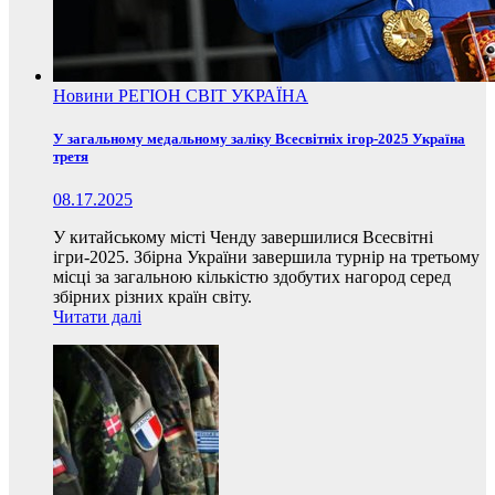
Новини
РЕГІОН
СВІТ
УКРАЇНА
У загальному медальному заліку Всесвітніх ігор-2025 Україна
третя
08.17.2025
У китайському місті Ченду завершилися Всесвітні
ігри-2025. Збірна України завершила турнір на третьому
місці за загальною кількістю здобутих нагород серед
збірних різних країн світу.
Читати далі