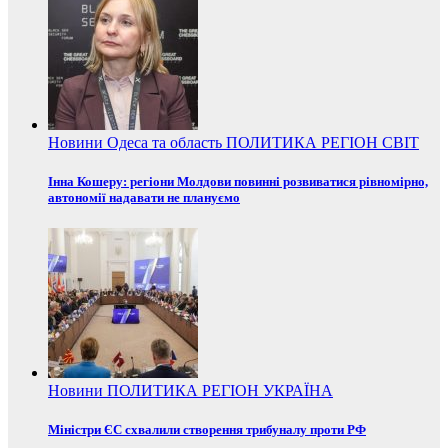
Новини
Одеса та область
ПОЛИТИКА
РЕГІОН
СВІТ
Інна Кошеру: регіони Молдови повинні розвиватися рівномірно,
автономії надавати не плануємо
Новини
ПОЛИТИКА
РЕГІОН
УКРАЇНА
Міністри ЄС схвалили створення трибуналу проти РФ