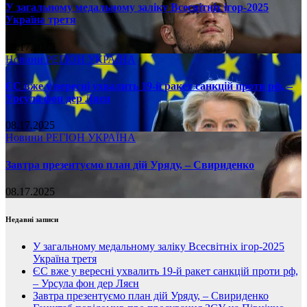
У загальному медальному заліку Всесвітніх ігор-2025
Україна третя
08.17.2025
Новини
РЕГІОН
УКРАЇНА
ЄС вже у вересні ухвалить 19-й ракет санкцій проти рф, –
Урсула фон дер Ляєн
08.17.2025
Новини
РЕГІОН
УКРАЇНА
Завтра презентуємо план дій Уряду, – Свириденко
08.17.2025
Недавні записи
У загальному медальному заліку Всесвітніх ігор-2025
Україна третя
ЄС вже у вересні ухвалить 19-й ракет санкцій проти рф,
– Урсула фон дер Ляєн
Завтра презентуємо план дій Уряду, – Свириденко