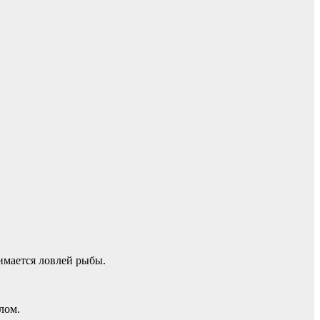
имается ловлей рыбы.
лом.