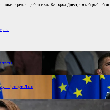
ничники передали работникам Белгород-Днестровской рыбной и
дерево
а третя
рсула фон дер Ляєн