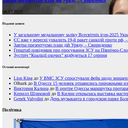
Завтра презентуємо план дій Уряду, – Свириденко
08.17.2025
Недавні записи
У загальному медальному заліку Всесвітніх ігор-2025 Укра
ЄС вже у вересні ухвалить 19-й ракет санкцій проти рф, 
Завтра презентуємо план дій Уряду, – Свириденко
Генштаб повідомив про просування ЗСУ на Північно-Сл
Зустріч “Коаліції охочих” відбудеться 17 серпня
Останні коментарі
Lion King
до
У ВМС ЗСУ спростували фейк щодо знищення
Olhazk
до
В Одессе 15 человек отравились пирожными из
Виктория Калина
до
В центре Одессы маршрутка протар
Кирилл Шляховой
до
В Килии открылась выставка мастер
Genek Valvolini
до
День музыканта в городском парке Бол
Політика