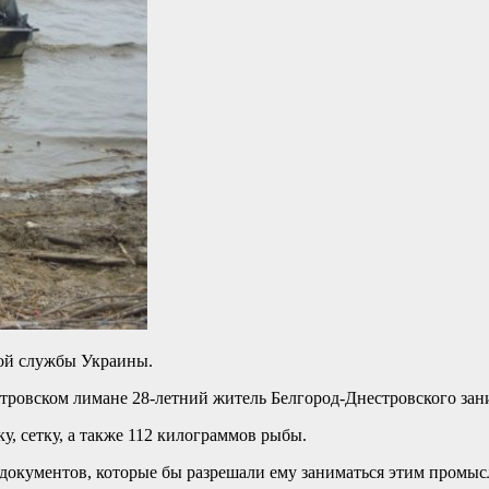
ной службы Украины.
тровском лимане 28-летний житель Белгород-Днестровского зан
у, сетку, а также 112 килограммов рыбы.
 документов, которые бы разрешали ему заниматься этим промыс