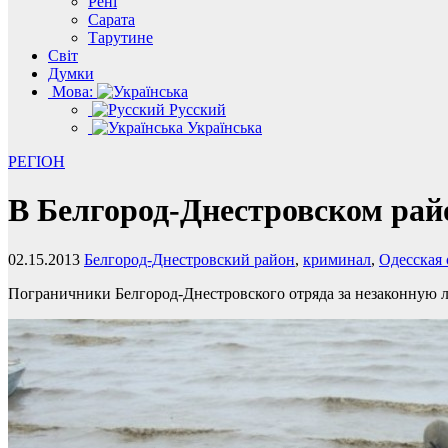
Рені
Сарата
Тарутине
Світ
Думки
Мова:
Русский
Українська
РЕГІОН
В Белгород-Днестровском рай
02.15.2013
Белгород-Днестровский район
,
криминал
,
Одесская 
Пограничники Белгород-Днестровского отряда за незаконную 