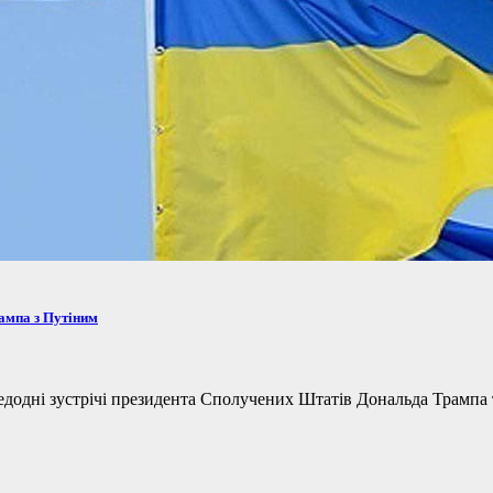
рампа з Путіним
одні зустрічі президента Сполучених Штатів Дональда Трампа та