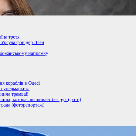
їна третя
– Урсула фон дер Ляєн
обожанському напрямку
 кораблів в Одесі
 супермаркета
анила трамвай
ицы, которая вышивает без рук (фото)
града (фоторепортаж)