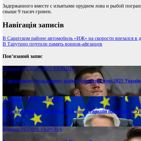
Задержанного вместе с изъятыми орудием лова и рыбой погра
свыше 9 тысяч гривен.
Навігація записів
В Саратском районе автомобиль «ИЖ» на скорости врезался в 
В Тарутино почтили память воинов-афганцев
Пов’язаний запис
Новини
РЕГІОН
СВІТ
УКРАЇНА
У загальному медальному заліку Всесвітніх ігор-2025 Україн
08.17.2025
Новини
РЕГІОН
УКРАЇНА
ЄС вже у вересні ухвалить 19-й ракет санкцій проти рф, – У
08.17.2025
Новини
РЕГІОН
УКРАЇНА