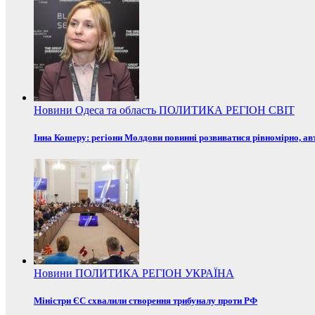
Новини
Одеса та область
ПОЛИТИКА
РЕГІОН
СВІТ
Інна Кошеру: регіони Молдови повинні розвиватися рівномірно, ав
Новини
ПОЛИТИКА
РЕГІОН
УКРАЇНА
Міністри ЄС схвалили створення трибуналу проти РФ