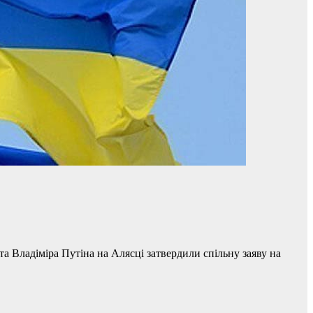
 Владіміра Путіна на Алясці затвердили спільну заяву на