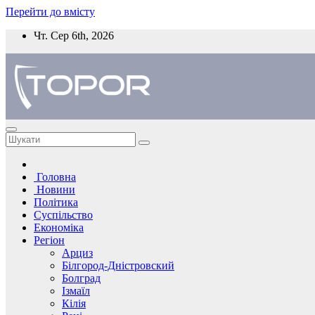
Перейти до вмісту
Чт. Сер 6th, 2026
Головна
Новини
Політика
Суспільство
Економіка
Регіон
Арциз
Білгород-Дністровский
Болград
Ізмаїл
Кілія