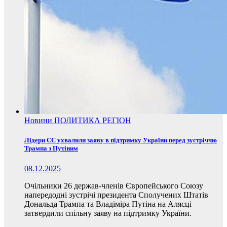
Новини
ПОЛИТИКА
РЕГІОН
Лідери ЄС ухвалили заяву в підтримку України перед зустріччю
Трампа з Путіним
08.12.2025
Очільники 26 держав-членів Європейського Союзу
напередодні зустрічі президента Сполучених Штатів
Дональда Трампа та Владіміра Путіна на Алясці
затвердили спільну заяву на підтримку України.