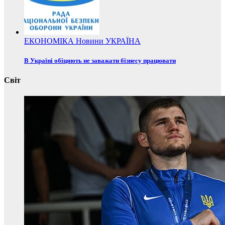
ЕКОНОМІКА
Новини
УКРАЇНА
В Україні обіцяють не заважати бізнесу працювати
Світ