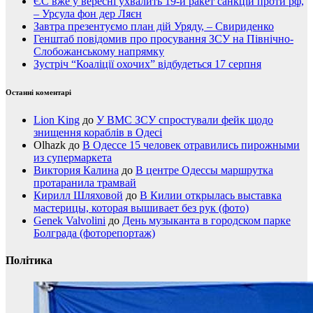
ЄС вже у вересні ухвалить 19-й ракет санкцій проти рф,
– Урсула фон дер Ляєн
Завтра презентуємо план дій Уряду, – Свириденко
Генштаб повідомив про просування ЗСУ на Північно-
Слобожанському напрямку
Зустріч “Коаліції охочих” відбудеться 17 серпня
Останні коментарі
Lion King
до
У ВМС ЗСУ спростували фейк щодо
знищення кораблів в Одесі
Olhazk
до
В Одессе 15 человек отравились пирожными
из супермаркета
Виктория Калина
до
В центре Одессы маршрутка
протаранила трамвай
Кирилл Шляховой
до
В Килии открылась выставка
мастерицы, которая вышивает без рук (фото)
Genek Valvolini
до
День музыканта в городском парке
Болграда (фоторепортаж)
Політика