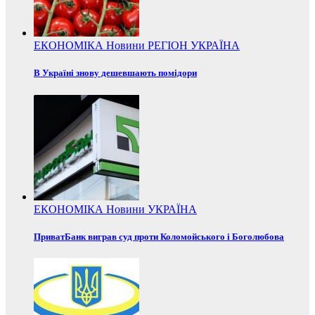
ЕКОНОМІКА
Новини
РЕГІОН
УКРАЇНА
В Україні знову дешевшають помідори
ЕКОНОМІКА
Новини
УКРАЇНА
ПриватБанк виграв суд проти Коломойського і Боголюбова