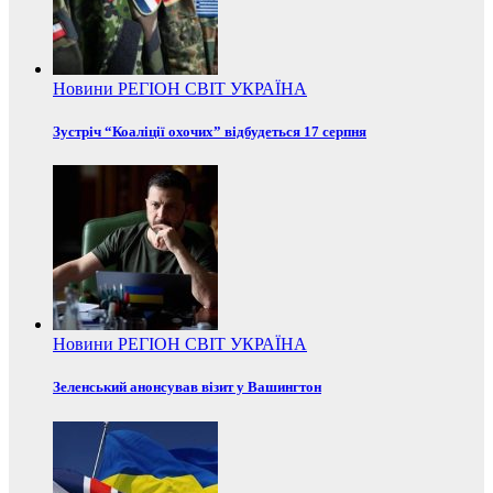
Новини
РЕГІОН
СВІТ
УКРАЇНА
Зустріч “Коаліції охочих” відбудеться 17 серпня
Новини
РЕГІОН
СВІТ
УКРАЇНА
Зеленський анонсував візит у Вашингтон