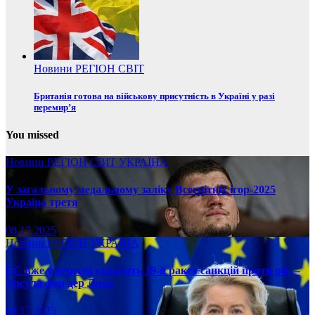
Новини
РЕГІОН
СВІТ
Британія готова на військову присутність в Україні у разі
перемир’я
You missed
Новини
РЕГІОН
СВІТ
УКРАЇНА
У загальному медальному заліку Всесвітніх ігор-2025
Україна третя
08.17.2025
Новини
РЕГІОН
УКРАЇНА
ЄС вже у вересні ухвалить 19-й ракет санкцій проти рф, –
Урсула фон дер Ляєн
08.17.2025