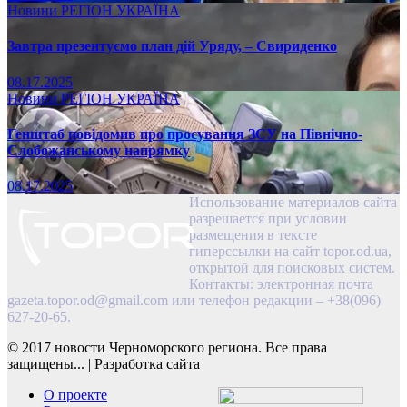
Новини
РЕГІОН
УКРАЇНА
Завтра презентуємо план дій Уряду, – Свириденко
08.17.2025
Новини
РЕГІОН
УКРАЇНА
Генштаб повідомив про просування ЗСУ на Північно-
Слобожанському напрямку
08.17.2025
Использование материалов сайта
разрешается при условии
размещения в тексте
гиперссылки на сайт topor.od.ua,
открытой для поисковых систем.
Контакты: электронная почта
gazeta.topor.od@gmail.com
или телефон редакции – +38(096)
627-20-65.
© 2017 новости Черноморского региона. Все права
защищены...
|
Разработка сайта
О проекте