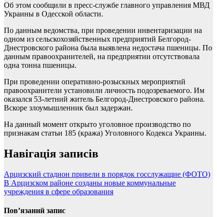
Об этом сообщили в пресс-службе главного управления МВД
Украины в Одесской области.
По данным ведомства, при проведении инвентаризации на
одном из сельскохозяйственных предприятий Белгород-
Днестровского района была выявлена недостача пшеницы. По
данным правоохранителей, на предприятии отсутствовала
одна тонна пшеницы.
При проведении оперативно-розыскных мероприятий
правоохранители установили личность подозреваемого. Им
оказался 53-летний житель Белгород-Днестровского района.
Вскоре злоумышленник был задержан.
На данный момент открыто уголовное производство по
признакам статьи 185 (кража) Уголовного Кодекса Украины.
Навігація записів
Арцизский стадион привели в порядок госслужащие (ФОТО)
В Арцизском районе созданы новые коммунальные
учреждения в сфере образования
Пов’язаний запис