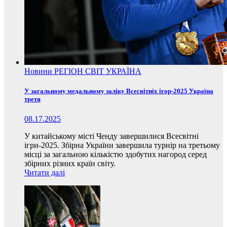
Новини
РЕГІОН
СВІТ
УКРАЇНА
У загальному медальному заліку Всесвітніх ігор-2025 Україна
третя
08.17.2025
У китайському місті Ченду завершилися Всесвітні
ігри-2025. Збірна України завершила турнір на третьому
місці за загальною кількістю здобутих нагород серед
збірних різних країн світу.
Читати далі