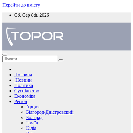
Перейти до вмісту
Сб. Сер 8th, 2026
Головна
Новини
Політика
Суспільство
Економіка
Регіон
Арциз
Білгород-Дністровский
Болград
Ізмаїл
Кілія