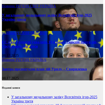
Новини
РЕГІОН
СВІТ
УКРАЇНА
У загальному медальному заліку Всесвітніх ігор-2025
Україна третя
08.17.2025
Новини
РЕГІОН
УКРАЇНА
ЄС вже у вересні ухвалить 19-й ракет санкцій проти рф, –
Урсула фон дер Ляєн
08.17.2025
Новини
РЕГІОН
УКРАЇНА
Завтра презентуємо план дій Уряду, – Свириденко
08.17.2025
Недавні записи
У загальному медальному заліку Всесвітніх ігор-2025
Україна третя