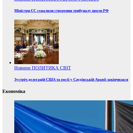
Міністри ЄС схвалили створення трибуналу проти РФ
Новини
ПОЛИТИКА
СВІТ
Зустріч делегацій США та росії у Саудівській Аравії закінчилася
Економіка