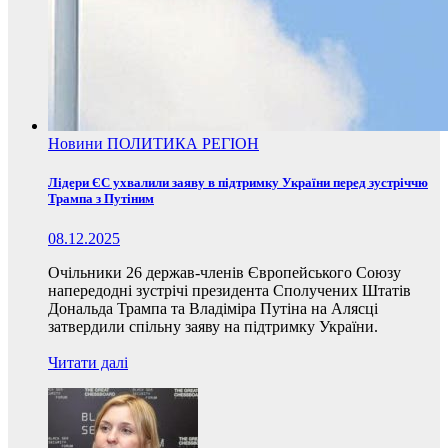
Новини
ПОЛИТИКА
РЕГІОН
Лідери ЄС ухвалили заяву в підтримку України перед зустріччю
Трампа з Путіним
08.12.2025
Очільники 26 держав-членів Європейського Союзу
напередодні зустрічі президента Сполучених Штатів
Дональда Трампа та Владіміра Путіна на Алясці
затвердили спільну заяву на підтримку України.
Читати далі