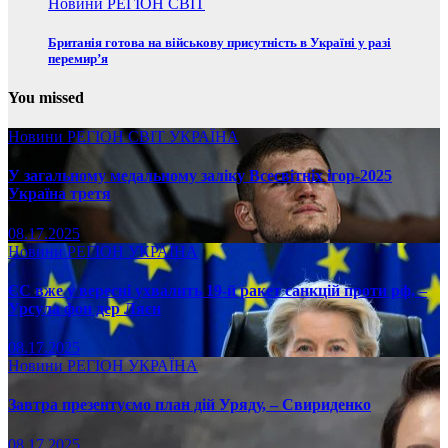
Новини
РЕГІОН
СВІТ
Британія готова на військову присутність в Україні у разі
перемир’я
You missed
Новини
РЕГІОН
СВІТ
УКРАЇНА
У загальному медальному заліку Всесвітніх ігор-2025
Україна третя
08.17.2025
Новини
РЕГІОН
УКРАЇНА
ЄС вже у вересні ухвалить 19-й ракет санкцій проти рф, –
Урсула фон дер Ляєн
08.17.2025
Новини
РЕГІОН
УКРАЇНА
Завтра презентуємо план дій Уряду, – Свириденко
08.17.2025