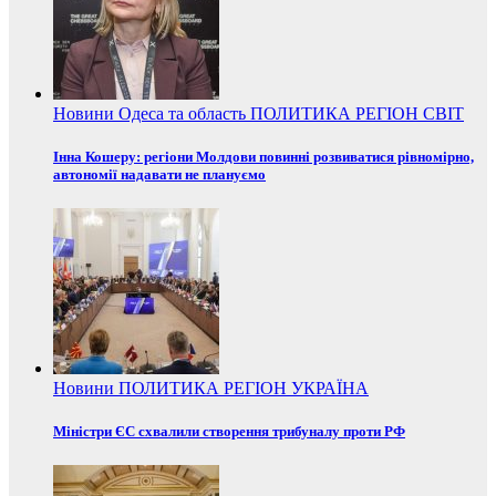
Новини
Одеса та область
ПОЛИТИКА
РЕГІОН
СВІТ
Інна Кошеру: регіони Молдови повинні розвиватися рівномірно,
автономії надавати не плануємо
Новини
ПОЛИТИКА
РЕГІОН
УКРАЇНА
Міністри ЄС схвалили створення трибуналу проти РФ