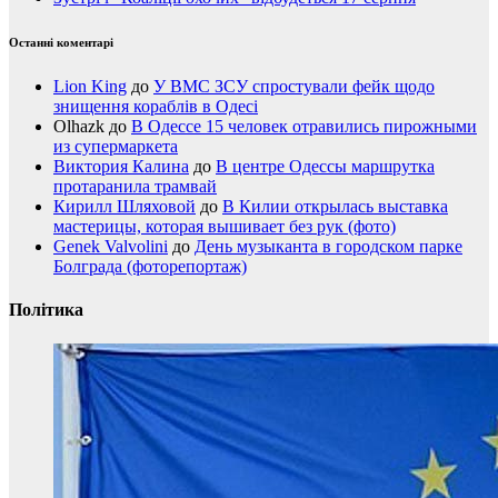
Останні коментарі
Lion King
до
У ВМС ЗСУ спростували фейк щодо
знищення кораблів в Одесі
Olhazk
до
В Одессе 15 человек отравились пирожными
из супермаркета
Виктория Калина
до
В центре Одессы маршрутка
протаранила трамвай
Кирилл Шляховой
до
В Килии открылась выставка
мастерицы, которая вышивает без рук (фото)
Genek Valvolini
до
День музыканта в городском парке
Болграда (фоторепортаж)
Політика