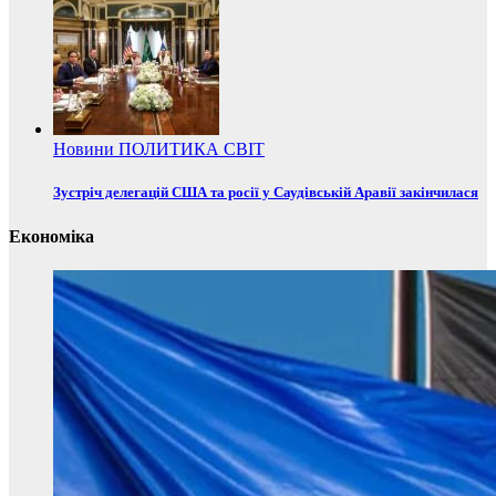
Новини
ПОЛИТИКА
СВІТ
Зустріч делегацій США та росії у Саудівській Аравії закінчилася
Економіка