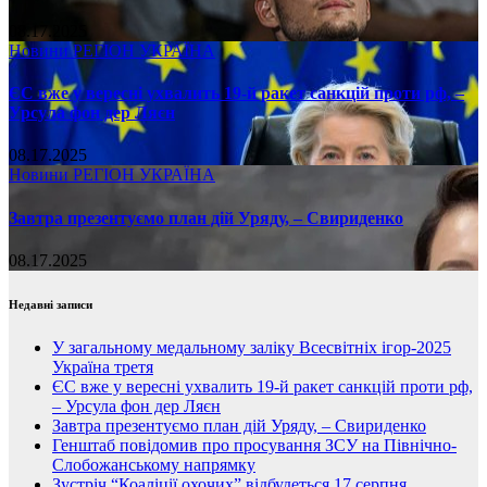
08.17.2025
Новини
РЕГІОН
УКРАЇНА
ЄС вже у вересні ухвалить 19-й ракет санкцій проти рф, –
Урсула фон дер Ляєн
08.17.2025
Новини
РЕГІОН
УКРАЇНА
Завтра презентуємо план дій Уряду, – Свириденко
08.17.2025
Недавні записи
У загальному медальному заліку Всесвітніх ігор-2025
Україна третя
ЄС вже у вересні ухвалить 19-й ракет санкцій проти рф,
– Урсула фон дер Ляєн
Завтра презентуємо план дій Уряду, – Свириденко
Генштаб повідомив про просування ЗСУ на Північно-
Слобожанському напрямку
Зустріч “Коаліції охочих” відбудеться 17 серпня