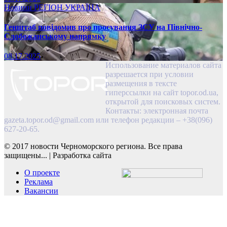
Новини
РЕГІОН
УКРАЇНА
Генштаб повідомив про просування ЗСУ на Північно-
Слобожанському напрямку
08.17.2025
Использование материалов сайта
разрешается при условии
размещения в тексте
гиперссылки на сайт topor.od.ua,
открытой для поисковых систем.
Контакты: электронная почта
gazeta.topor.od@gmail.com
или телефон редакции – +38(096)
627-20-65.
© 2017 новости Черноморского региона. Все права
защищены...
|
Разработка сайта
О проекте
Реклама
Вакансии