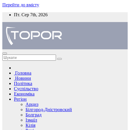
Перейти до вмісту
Пт. Сер 7th, 2026
Головна
Новини
Політика
Суспільство
Економіка
Регіон
Арциз
Білгород-Дністровский
Болград
Ізмаїл
Кілія