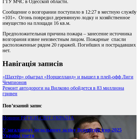
ГТУ МЧС в Одесской области.
Сообщение о возгорании поступило в 12:27 в местную службу
«101». Огонь повредил деревянную лодку и хозяйственное
имущество на площади 16 кв.м.
Предположительная причина пожара – занесение источника
возгорания извне неизвестным лицом. Пожарные спасли
расположенные рядом 20 гаражей. Погибших и пострадавших
нет.
Навігація записів
«Шахтëр» обыграл «Норшелланд» и вышел в плей-офф Лиги
Чемпионов
Ремонт автодороги на Вилково обойдется в 83 миллиона
гривен
Пов’язаний запис
Новини
РЕГІОН
СВІТ
УКРАЇНА
У загальному медальному заліку Всесвітніх ігор-2025
Україна третя