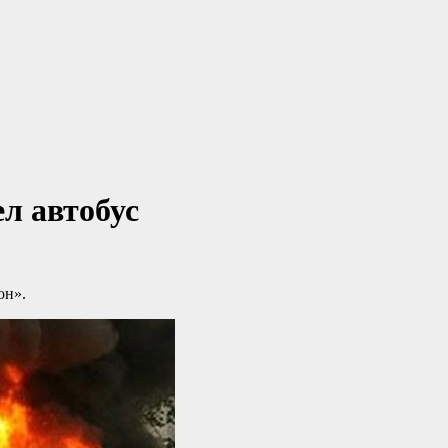
л автобус
он».