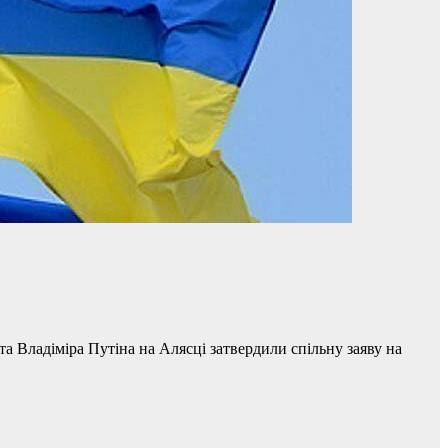
 Владіміра Путіна на Алясці затвердили спільну заяву на