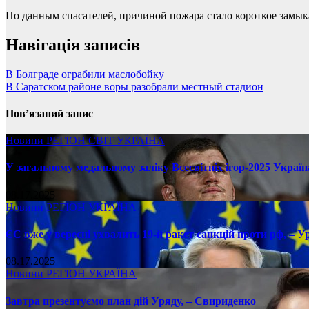
По данным спасателей, причиной пожара стало короткое замыка
Навігація записів
В Болграде ограбили маслобойку
В Саратском районе воры разобрали местный стадион
Пов’язаний запис
Новини
РЕГІОН
СВІТ
УКРАЇНА
У загальному медальному заліку Всесвітніх ігор-2025 Україн
08.17.2025
Новини
РЕГІОН
УКРАЇНА
ЄС вже у вересні ухвалить 19-й ракет санкцій проти рф, – У
08.17.2025
Новини
РЕГІОН
УКРАЇНА
Завтра презентуємо план дій Уряду, – Свириденко