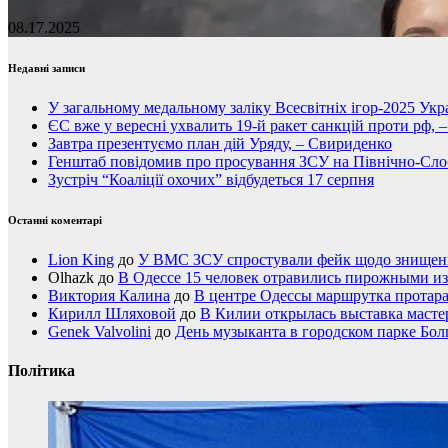
08.17.2025
Недавні записи
У загальному медальному заліку Всесвітніх ігор-2025 Укра
ЄС вже у вересні ухвалить 19-й ракет санкцій проти рф, 
Завтра презентуємо план дій Уряду, – Свириденко
Генштаб повідомив про просування ЗСУ на Північно-Сл
Зустріч “Коаліції охочих” відбудеться 17 серпня
Останні коментарі
Lion King
до
У ВМС ЗСУ спростували фейк щодо знищення
Olhazk
до
В Одессе 15 человек отравились пирожными из
Виктория Калина
до
В центре Одессы маршрутка протар
Кирилл Шляховой
до
В Килии открылась выставка мастер
Genek Valvolini
до
День музыканта в городском парке Бол
Політика