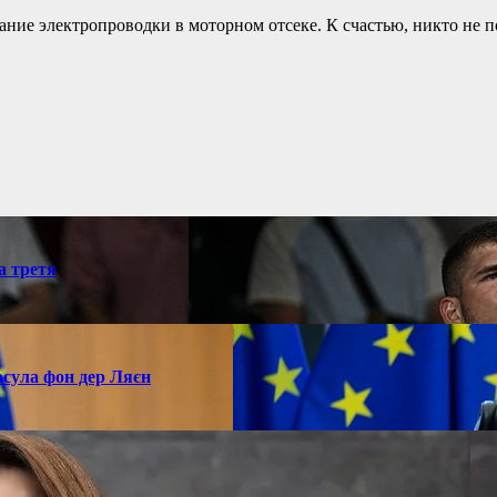
ние электропроводки в моторном отсеке. К счастью, никто не п
а третя
рсула фон дер Ляєн