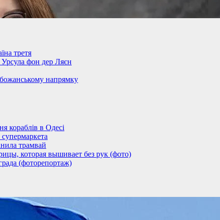
їна третя
– Урсула фон дер Ляєн
обожанському напрямку
 кораблів в Одесі
 супермаркета
анила трамвай
ицы, которая вышивает без рук (фото)
града (фоторепортаж)