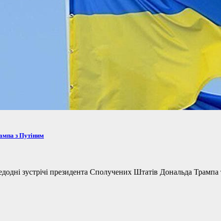
рампа з Путіним
одні зустрічі президента Сполучених Штатів Дональда Трампа та