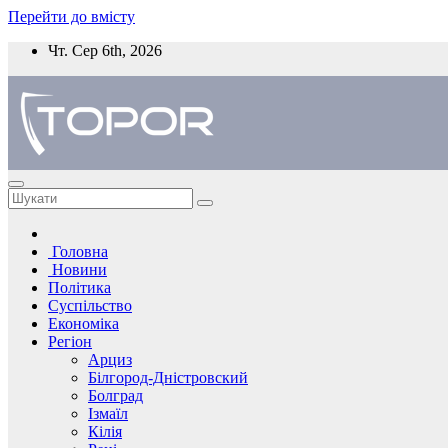
Перейти до вмісту
Чт. Сер 6th, 2026
Головна
Новини
Політика
Суспільство
Економіка
Регіон
Арциз
Білгород-Дністровский
Болград
Ізмаїл
Кілія