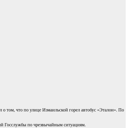
л о том, что по улице Измаильской горел автобус «Эталон». По
ний Госслужбы по чрезвычайным ситуациям.