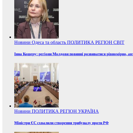
Новини
Одеса та область
ПОЛИТИКА
РЕГІОН
СВІТ
Інна Кошеру: регіони Молдови повинні розвиватися рівномірно, ав
Новини
ПОЛИТИКА
РЕГІОН
УКРАЇНА
Міністри ЄС схвалили створення трибуналу проти РФ