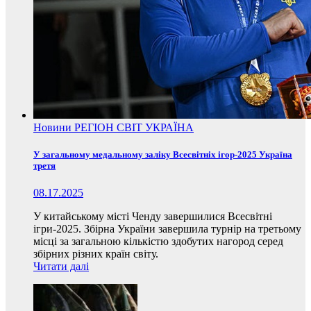
Новини
РЕГІОН
СВІТ
УКРАЇНА
У загальному медальному заліку Всесвітніх ігор-2025 Україна
третя
08.17.2025
У китайському місті Ченду завершилися Всесвітні
ігри-2025. Збірна України завершила турнір на третьому
місці за загальною кількістю здобутих нагород серед
збірних різних країн світу.
Читати далі