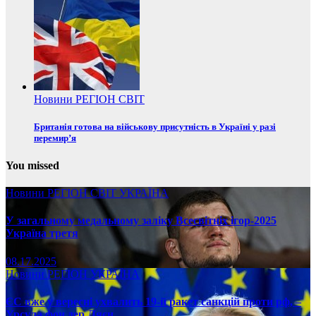
Новини
РЕГІОН
СВІТ
Британія готова на військову присутність в Україні у разі
перемир’я
You missed
Новини
РЕГІОН
СВІТ
УКРАЇНА
У загальному медальному заліку Всесвітніх ігор-2025
Україна третя
08.17.2025
Новини
РЕГІОН
УКРАЇНА
ЄС вже у вересні ухвалить 19-й ракет санкцій проти рф, –
Урсула фон дер Ляєн