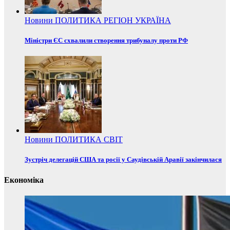
Новини
ПОЛИТИКА
РЕГІОН
УКРАЇНА
Міністри ЄС схвалили створення трибуналу проти РФ
Новини
ПОЛИТИКА
СВІТ
Зустріч делегацій США та росії у Саудівській Аравії закінчилася
Економіка