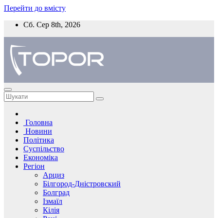
Перейти до вмісту
Сб. Сер 8th, 2026
Головна
Новини
Політика
Суспільство
Економіка
Регіон
Арциз
Білгород-Дністровский
Болград
Ізмаїл
Кілія