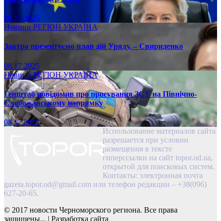
08.17.2025
Новини
РЕГІОН
УКРАЇНА
Завтра презентуємо план дій Уряду, – Свириденко
08.17.2025
Новини
РЕГІОН
УКРАЇНА
Генштаб повідомив про просування ЗСУ на Північно-
Слобожанському напрямку
08.17.2025
Использование материалов сайта
разрешается при условии
размещения в тексте
гиперссылки на сайт topor.od.ua,
открытой для поисковых систем.
Контакты: электронная почта
gazeta.topor.od@gmail.com
или телефон редакции – +38(096)
627-20-65.
© 2017 новости Черноморского региона. Все права
защищены...
|
Разработка сайта