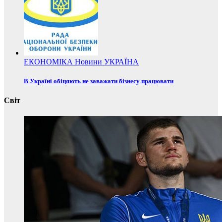
ЕКОНОМІКА
Новини
УКРАЇНА
В Україні обіцяють не заважати бізнесу працювати
Світ