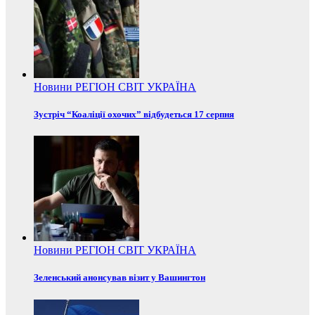
Новини
РЕГІОН
СВІТ
УКРАЇНА
Зустріч “Коаліції охочих” відбудеться 17 серпня
Новини
РЕГІОН
СВІТ
УКРАЇНА
Зеленський анонсував візит у Вашингтон