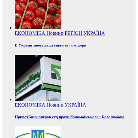
ЕКОНОМІКА
Новини
РЕГІОН
УКРАЇНА
В Україні знову дешевшають помідори
ЕКОНОМІКА
Новини
УКРАЇНА
ПриватБанк виграв суд проти Коломойського і Боголюбова