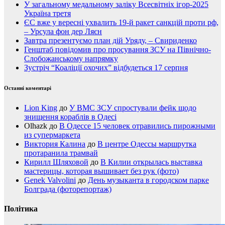
У загальному медальному заліку Всесвітніх ігор-2025
Україна третя
ЄС вже у вересні ухвалить 19-й ракет санкцій проти рф,
– Урсула фон дер Ляєн
Завтра презентуємо план дій Уряду, – Свириденко
Генштаб повідомив про просування ЗСУ на Північно-
Слобожанському напрямку
Зустріч “Коаліції охочих” відбудеться 17 серпня
Останні коментарі
Lion King
до
У ВМС ЗСУ спростували фейк щодо
знищення кораблів в Одесі
Olhazk
до
В Одессе 15 человек отравились пирожными
из супермаркета
Виктория Калина
до
В центре Одессы маршрутка
протаранила трамвай
Кирилл Шляховой
до
В Килии открылась выставка
мастерицы, которая вышивает без рук (фото)
Genek Valvolini
до
День музыканта в городском парке
Болграда (фоторепортаж)
Політика