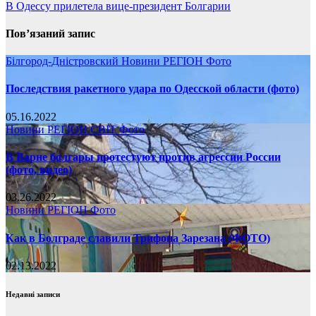
В Одессу прилетела вице-президент Болгарии
Пов’язаний запис
Білгород-Дністровский
Новини
РЕГІОН
Фото
Последствия ракетного удара по Одесской области (фото)
05.16.2022
Новини
РЕГІОН
СВІТ
Фото
В Варне болгары протестуют против агрессии России
(фото, видео)
03.26.2022
Новини
РЕГІОН
Фото
Как в Болграде славили Трифона Зарезана (ФОТО)
02.13.2022
Недавні записи