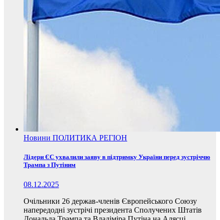
Новини
ПОЛИТИКА
РЕГІОН
Лідери ЄС ухвалили заяву в підтримку України перед зустріччю
Трампа з Путіним
08.12.2025
Очільники 26 держав-членів Європейського Союзу
напередодні зустрічі президента Сполучених Штатів
Дональда Трампа та Владіміра Путіна на Алясці