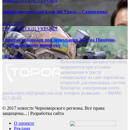
Новини
РЕГІОН
УКРАЇНА
Завтра презентуємо план дій Уряду, – Свириденко
08.17.2025
Новини
РЕГІОН
УКРАЇНА
Генштаб повідомив про просування ЗСУ на Північно-
Слобожанському напрямку
08.17.2025
Использование материалов сайта
разрешается при условии
размещения в тексте
гиперссылки на сайт topor.od.ua,
открытой для поисковых систем.
Контакты: электронная почта
gazeta.topor.od@gmail.com
или телефон редакции – +38(096)
627-20-65.
© 2017 новости Черноморского региона. Все права
защищены...
|
Разработка сайта
О проекте
Реклама