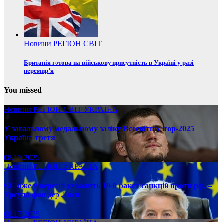
Новини
РЕГІОН
СВІТ
Британія готова на військову присутність в Україні у разі
перемир’я
You missed
Новини
РЕГІОН
СВІТ
УКРАЇНА
У загальному медальному заліку Всесвітніх ігор-2025
Україна третя
08.17.2025
Новини
РЕГІОН
УКРАЇНА
ЄС вже у вересні ухвалить 19-й ракет санкцій проти рф, –
Урсула фон дер Ляєн
08.17.2025