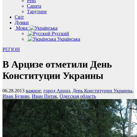
Рені
Сарата
Тарутине
Світ
Думки
Мова:
Русский
Українська
РЕГІОН
В Арцизе отметили День
Конституции Украины
06.28.2013
важное
,
город Арциз
,
День Конституции Украины
,
Иван Бузиян
,
Иван Питак
,
Одесская область