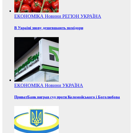
ЕКОНОМІКА
Новини
РЕГІОН
УКРАЇНА
В Україні знову дешевшають помідори
ЕКОНОМІКА
Новини
УКРАЇНА
ПриватБанк виграв суд проти Коломойського і Боголюбова