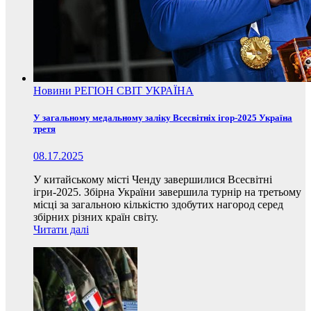
Новини
РЕГІОН
СВІТ
УКРАЇНА
У загальному медальному заліку Всесвітніх ігор-2025 Україна
третя
08.17.2025
У китайському місті Ченду завершилися Всесвітні
ігри-2025. Збірна України завершила турнір на третьому
місці за загальною кількістю здобутих нагород серед
збірних різних країн світу.
Читати далі