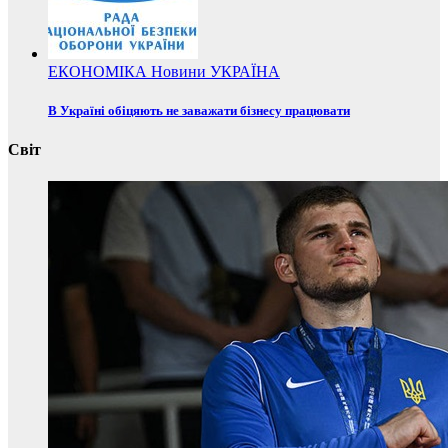
ЕКОНОМІКА
Новини
УКРАЇНА
В Україні обіцяють не заважати бізнесу працювати
Світ