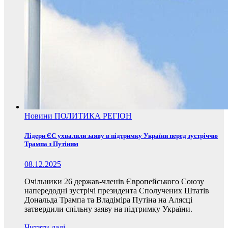
Новини
ПОЛИТИКА
РЕГІОН
Лідери ЄС ухвалили заяву в підтримку України перед зустріччю
Трампа з Путіним
08.12.2025
Очільники 26 держав-членів Європейського Союзу
напередодні зустрічі президента Сполучених Штатів
Дональда Трампа та Владіміра Путіна на Алясці
затвердили спільну заяву на підтримку України.
Читати далі