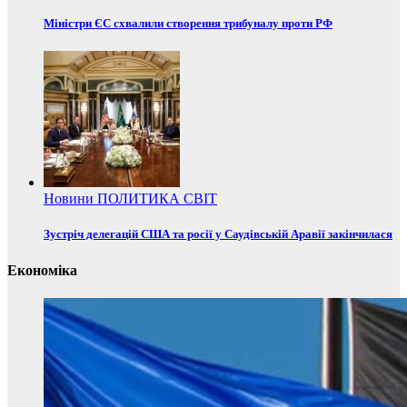
Міністри ЄС схвалили створення трибуналу проти РФ
Новини
ПОЛИТИКА
СВІТ
Зустріч делегацій США та росії у Саудівській Аравії закінчилася
Економіка