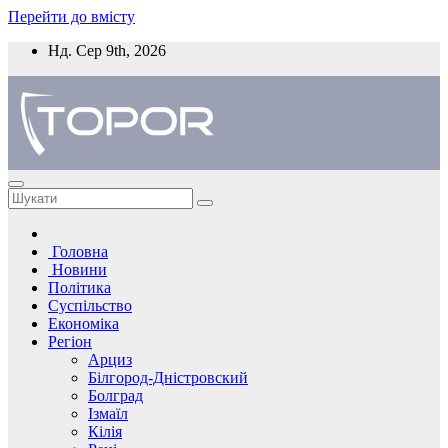
Перейти до вмісту
Нд. Сер 9th, 2026
Головна
Новини
Політика
Суспільство
Економіка
Регіон
Арциз
Білгород-Дністровский
Болград
Ізмаїл
Кілія