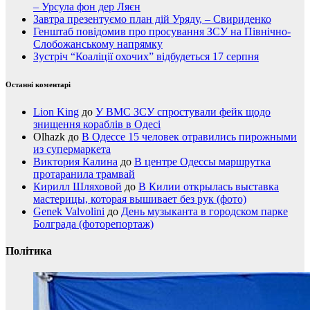
– Урсула фон дер Ляєн
Завтра презентуємо план дій Уряду, – Свириденко
Генштаб повідомив про просування ЗСУ на Північно-
Слобожанському напрямку
Зустріч “Коаліції охочих” відбудеться 17 серпня
Останні коментарі
Lion King
до
У ВМС ЗСУ спростували фейк щодо
знищення кораблів в Одесі
Olhazk
до
В Одессе 15 человек отравились пирожными
из супермаркета
Виктория Калина
до
В центре Одессы маршрутка
протаранила трамвай
Кирилл Шляховой
до
В Килии открылась выставка
мастерицы, которая вышивает без рук (фото)
Genek Valvolini
до
День музыканта в городском парке
Болграда (фоторепортаж)
Політика