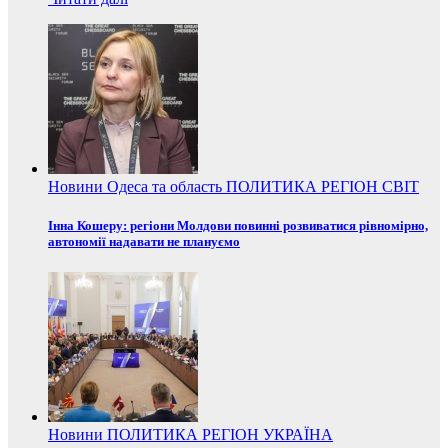
Новини
Одеса та область
ПОЛИТИКА
РЕГІОН
СВІТ
Інна Кошеру: регіони Молдови повинні розвиватися рівномірно,
автономії надавати не плануємо
Новини
ПОЛИТИКА
РЕГІОН
УКРАЇНА