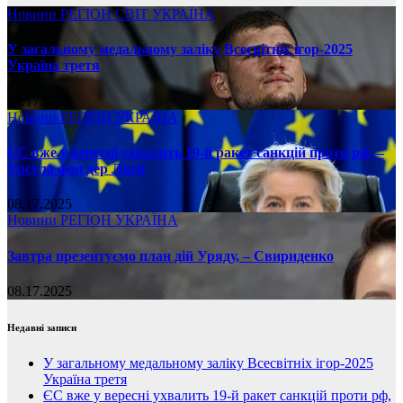
Новини
РЕГІОН
СВІТ
УКРАЇНА
У загальному медальному заліку Всесвітніх ігор-2025
Україна третя
08.17.2025
Новини
РЕГІОН
УКРАЇНА
ЄС вже у вересні ухвалить 19-й ракет санкцій проти рф, –
Урсула фон дер Ляєн
08.17.2025
Новини
РЕГІОН
УКРАЇНА
Завтра презентуємо план дій Уряду, – Свириденко
08.17.2025
Недавні записи
У загальному медальному заліку Всесвітніх ігор-2025
Україна третя
ЄС вже у вересні ухвалить 19-й ракет санкцій проти рф,