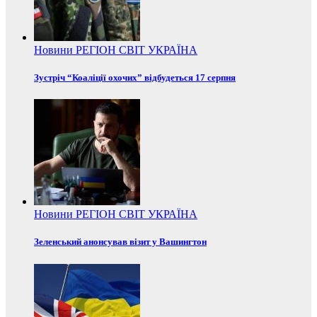
Новини
РЕГІОН
СВІТ
УКРАЇНА
Зустріч “Коаліції охочих” відбудеться 17 серпня
Новини
РЕГІОН
СВІТ
УКРАЇНА
Зеленський анонсував візит у Вашингтон