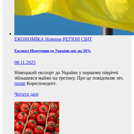
ЕКОНОМІКА
Новини
РЕГІОН
СВІТ
Експорт Німеччини до України зріс на 30%
08.11.2025
Німецький експорт до України у першому півріччі
збільшився майже на третину. Про це повідомляє ntv,
пише
Кореспондент.
Читати далі