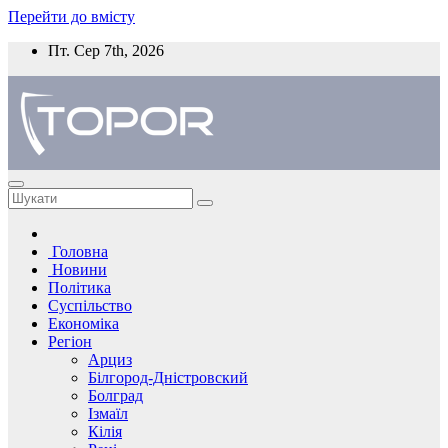
Перейти до вмісту
Пт. Сер 7th, 2026
Головна
Новини
Політика
Суспільство
Економіка
Регіон
Арциз
Білгород-Дністровский
Болград
Ізмаїл
Кілія