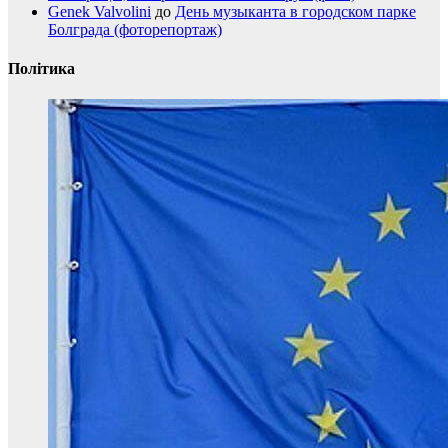
Genek Valvolini
до
День музыканта в городском парке
Болграда (фоторепортаж)
Політика