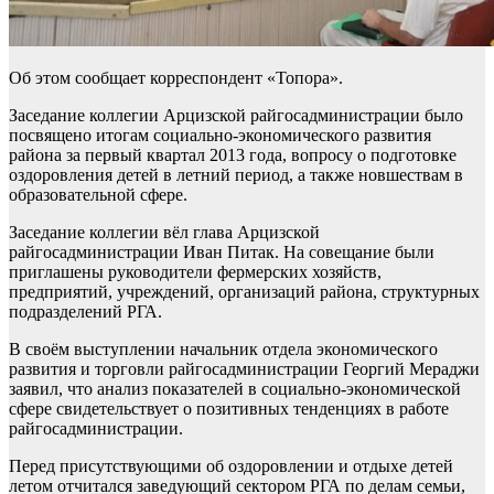
Об этом сообщает корреспондент «Топора».
Заседание коллегии Арцизской райгосадминистрации было
посвящено итогам социально-экономического развития
района за первый квартал 2013 года, вопросу о подготовке
оздоровления детей в летний период, а также новшествам в
образовательной сфере.
Заседание коллегии вёл глава Арцизской
райгосадминистрации Иван Питак. На совещание были
приглашены руководители фермерских хозяйств,
предприятий, учреждений, организаций района, структурных
подразделений РГА.
В своём выступлении начальник отдела экономического
развития и торговли райгосадминистрации Георгий Мераджи
заявил, что анализ показателей в социально-экономической
сфере свидетельствует о позитивных тенденциях в работе
райгосадминистрации.
Перед присутствующими об оздоровлении и отдыхе детей
летом отчитался заведующий сектором РГА по делам семьи,