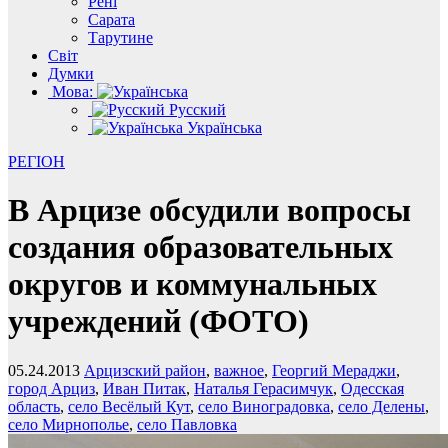
Рені
Сарата
Тарутине
Світ
Думки
Мова:
Русский
Українська
РЕГІОН
В Арцизе обсудили вопросы
создания образовательных
округов и коммунальных
учреждений (ФОТО)
05.24.2013
Арцизский район
,
важное
,
Георгий Мераджи
,
город Арциз
,
Иван Питак
,
Наталья Герасимчук
,
Одесская
область
,
село Весёлый Кут
,
село Виноградовка
,
село Делены
,
село Мирнополье
,
село Павловка