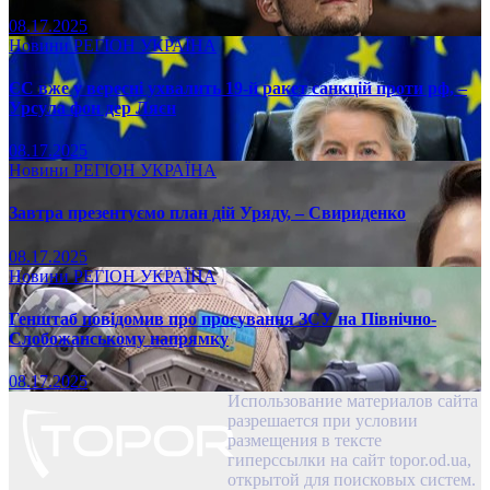
08.17.2025
Новини
РЕГІОН
УКРАЇНА
ЄС вже у вересні ухвалить 19-й ракет санкцій проти рф, –
Урсула фон дер Ляєн
08.17.2025
Новини
РЕГІОН
УКРАЇНА
Завтра презентуємо план дій Уряду, – Свириденко
08.17.2025
Новини
РЕГІОН
УКРАЇНА
Генштаб повідомив про просування ЗСУ на Північно-
Слобожанському напрямку
08.17.2025
Использование материалов сайта
разрешается при условии
размещения в тексте
гиперссылки на сайт topor.od.ua,
открытой для поисковых систем.