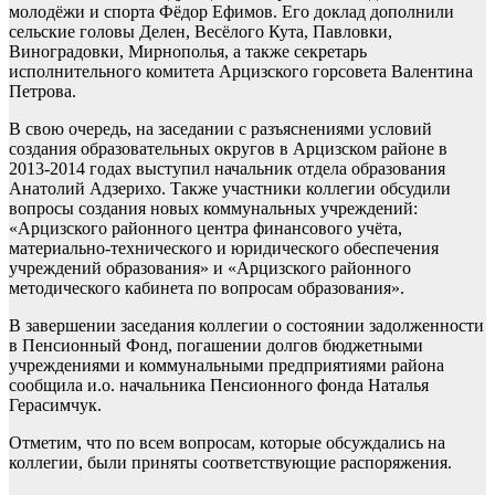
молодёжи и спорта Фёдор Ефимов. Его доклад дополнили
сельские головы Делен, Весёлого Кута, Павловки,
Виноградовки, Мирнополья, а также секретарь
исполнительного комитета Арцизского горсовета Валентина
Петрова.
В свою очередь, на заседании с разъяснениями условий
создания образовательных округов в Арцизском районе в
2013-2014 годах выступил начальник отдела образования
Анатолий Адзерихо. Также участники коллегии обсудили
вопросы создания новых коммунальных учреждений:
«Арцизского районного центра финансового учёта,
материально-технического и юридического обеспечения
учреждений образования» и «Арцизского районного
методического кабинета по вопросам образования».
В завершении заседания коллегии о состоянии задолженности
в Пенсионный Фонд, погашении долгов бюджетными
учреждениями и коммунальными предприятиями района
сообщила и.о. начальника Пенсионного фонда Наталья
Герасимчук.
Отметим, что по всем вопросам, которые обсуждались на
коллегии, были приняты соответствующие распоряжения.