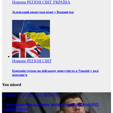
Новини
РЕГІОН
СВІТ
УКРАЇНА
Зеленський анонсував візит у Вашингтон
Новини
РЕГІОН
СВІТ
Британія готова на військову присутність в Україні у разі
перемир’я
You missed
Новини
РЕГІОН
СВІТ
УКРАЇНА
У загальному медальному заліку Всесвітніх ігор-2025
Україна третя