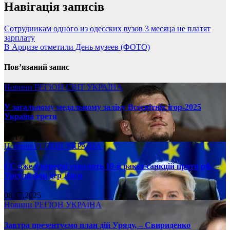
Навігація записів
Сотрудникам одного из одесских вузов 3 месяца не платят
зарплату
В Арцизе отметили День музеев (ФОТО)
Пов’язаний запис
Новини
РЕГІОН
СВІТ
УКРАЇНА
У загальному медальному заліку Всесвітніх ігор-2025
Україна третя
08.17.2025
Новини
РЕГІОН
УКРАЇНА
ЄС вже у вересні ухвалить 19-й ракет санкцій проти рф, –
Урсула фон дер Ляєн
08.17.2025
Новини
РЕГІОН
УКРАЇНА
Завтра презентуємо план дій Уряду, – Свириденко