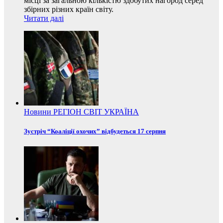
місці за загальною кількістю здобутих нагород серед
збірних різних країн світу.
Читати далі
Новини
РЕГІОН
СВІТ
УКРАЇНА
Зустріч “Коаліції охочих” відбудеться 17 серпня