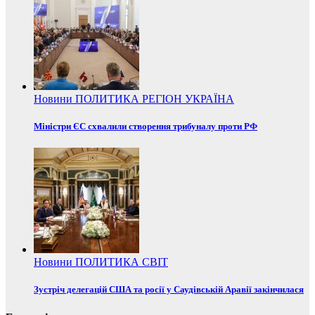
Новини
ПОЛИТИКА
РЕГІОН
УКРАЇНА
Міністри ЄС схвалили створення трибуналу проти РФ
Новини
ПОЛИТИКА
СВІТ
Зустріч делегацій США та росії у Саудівській Аравії закінчилася