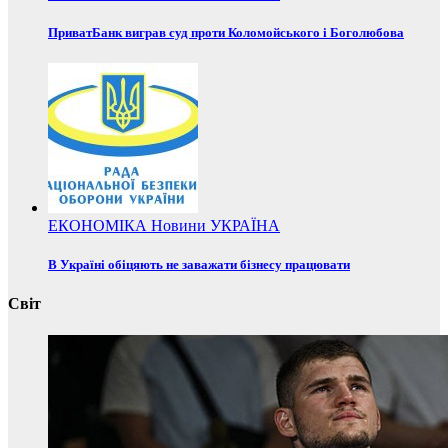
ПриватБанк виграв суд проти Коломойського і Боголюбова
ЕКОНОМІКА
Новини
УКРАЇНА
В Україні обіцяють не заважати бізнесу працювати
Світ