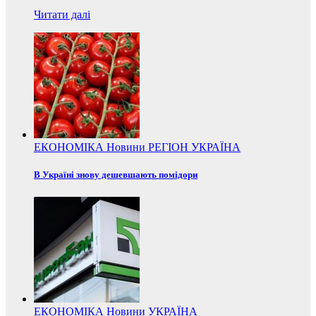
Читати далі
ЕКОНОМІКА
Новини
РЕГІОН
УКРАЇНА
В Україні знову дешевшають помідори
ЕКОНОМІКА
Новини
УКРАЇНА