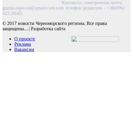
Контакты: электронная почта
gazeta.topor.od@gmail.com
или телефон редакции – +38(096)
627-20-65.
© 2017 новости Черноморского региона. Все права
защищены...
|
Разработка сайта
О проекте
Реклама
Вакансии