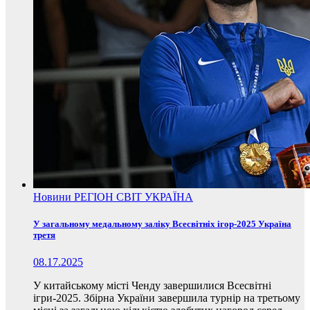
Новини
РЕГІОН
СВІТ
УКРАЇНА
У загальному медальному заліку Всесвітніх ігор-2025 Україна
третя
08.17.2025
У китайському місті Ченду завершилися Всесвітні
ігри-2025. Збірна України завершила турнір на третьому