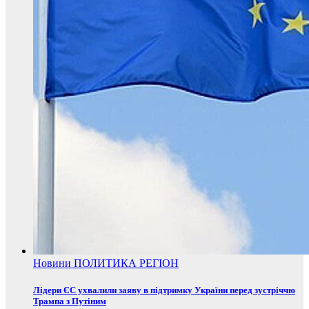
Новини
ПОЛИТИКА
РЕГІОН
Лідери ЄС ухвалили заяву в підтримку України перед зустріччю
Трампа з Путіним