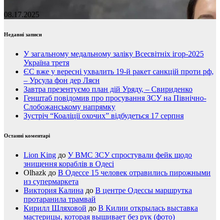
08.17.2025
Недавні записи
У загальному медальному заліку Всесвітніх ігор-2025
Україна третя
ЄС вже у вересні ухвалить 19-й ракет санкцій проти рф,
– Урсула фон дер Ляєн
Завтра презентуємо план дій Уряду, – Свириденко
Генштаб повідомив про просування ЗСУ на Північно-
Слобожанському напрямку
Зустріч “Коаліції охочих” відбудеться 17 серпня
Останні коментарі
Lion King
до
У ВМС ЗСУ спростували фейк щодо
знищення кораблів в Одесі
Olhazk
до
В Одессе 15 человек отравились пирожными
из супермаркета
Виктория Калина
до
В центре Одессы маршрутка
протаранила трамвай
Кирилл Шляховой
до
В Килии открылась выставка
мастерицы, которая вышивает без рук (фото)