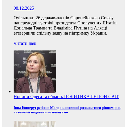
08.12.2025
Очільники 26 держав-членів Європейського Союзу
напередодні зустрічі президента Сполучених Штатів
Дональда Трампа та Владіміра Путіна на Алясці
затвердили спільну заяву на підтримку України.
Читати далі
Новини
Одеса та область
ПОЛИТИКА
РЕГІОН
СВІТ
Інна Кошеру: регіони Молдови повинні розвиватися рівномірно,
автономії надавати не плануємо