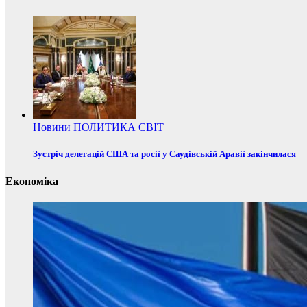
Новини
ПОЛИТИКА
СВІТ
Зустріч делегацій США та росії у Саудівській Аравії закінчилася
Економіка