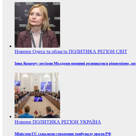
Новини
Одеса та область
ПОЛИТИКА
РЕГІОН
СВІТ
Інна Кошеру: регіони Молдови повинні розвиватися рівномірно, ав
Новини
ПОЛИТИКА
РЕГІОН
УКРАЇНА
Міністри ЄС схвалили створення трибуналу проти РФ