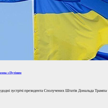
рампа з Путіним
одні зустрічі президента Сполучених Штатів Дональда Трампа та