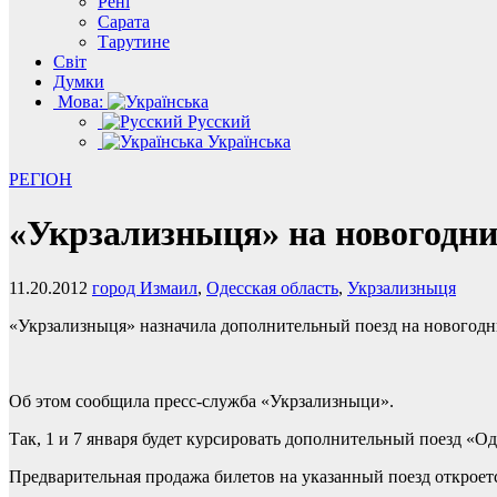
Рені
Сарата
Тарутине
Світ
Думки
Мова:
Русский
Українська
РЕГІОН
«Укрзализныця» на новогодни
11.20.2012
город Измаил
,
Одесская область
,
Укрзализныця
«Укрзализныця» назначила дополнительный поезд на новогодн
Об этом сообщила пресс-служба «Укрзализныци».
Так, 1 и 7 января будет курсировать дополнительный поезд «О
Предварительная продажа билетов на указанный поезд откроет