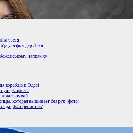
їна третя
– Урсула фон дер Ляєн
обожанському напрямку
 кораблів в Одесі
 супермаркета
анила трамвай
ицы, которая вышивает без рук (фото)
града (фоторепортаж)