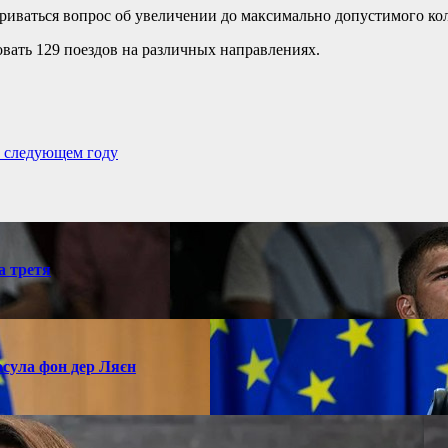
риваться вопрос об увеличении до максимально допустимого коли
вать 129 поездов на различных направлениях.
в следующем году
а третя
рсула фон дер Ляєн