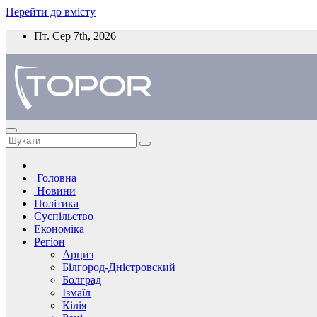
Перейти до вмісту
Пт. Сер 7th, 2026
Головна
Новини
Політика
Суспільство
Економіка
Регіон
Арциз
Білгород-Дністровский
Болград
Ізмаїл
Кілія