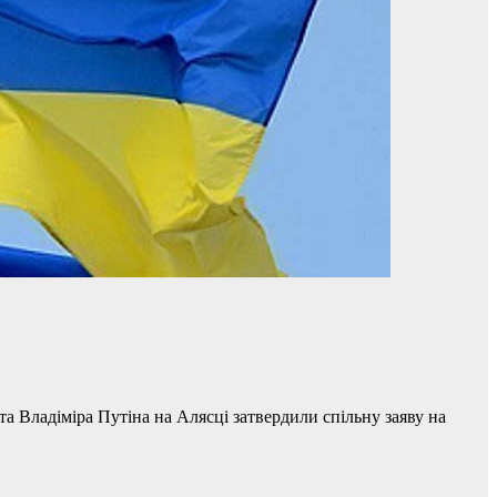
 Владіміра Путіна на Алясці затвердили спільну заяву на