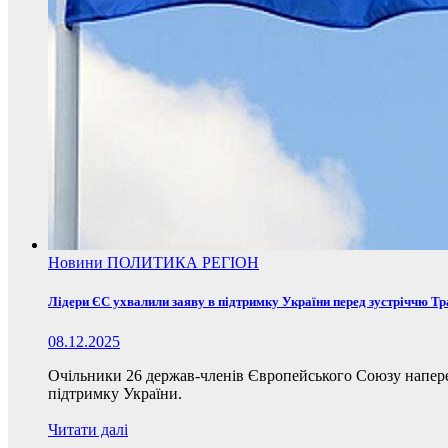
Новини
ПОЛИТИКА
РЕГІОН
Лідери ЄС ухвалили заяву в підтримку України перед зустріччю Т
08.12.2025
Очільники 26 держав-членів Європейського Союзу наперед
підтримку України.
Читати далі