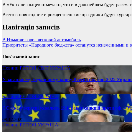
В «Укрзализныце» отмечают, что и в дальнейшем будет рассмат
Всего в новогодние и рождественские праздники будут курсиро
Навігація записів
В Измаиле горел легковой автомобиль
Приоритеты «Народного бюджета» останутся неизменными и 
Пов’язаний запис
Новини
РЕГІОН
СВІТ
УКРАЇНА
У загальному медальному заліку Всесвітніх ігор-2025 Україн
08.17.2025
Новини
РЕГІОН
УКРАЇНА
ЄС вже у вересні ухвалить 19-й ракет санкцій проти рф, – У
08.17.2025
Новини
РЕГІОН
УКРАЇНА