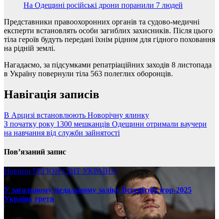
На Одещині російські дрони поранили 7 людей
Представники правоохоронних органів та судово-медичні
експерти встановлять особи загиблих захисників. Після цього
тіла героїв будуть передані їхнім рідним для гідного поховання
на рідній землі.
Нагадаємо, за підсумками репатріаційних заходів 8 листопада
в Україну повернули тіла 563 полеглих оборонців.
Навігація записів
В Арцизі встановлюють Новорічну ялинку
З початку року 1300 мешканців Одещини отримали ваучери
на навчання від служби зайнятості
Пов’язаний запис
Новини
РЕГІОН
СВІТ
УКРАЇНА
У загальному медальному заліку Всесвітніх ігор-2025
Україна третя
08.17.2025