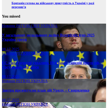
Британія готова на військову присутність в Україні у разі
перемир’я
You missed
Новини
РЕГІОН
СВІТ
УКРАЇНА
У загальному медальному заліку Всесвітніх ігор-2025
Україна третя
08.17.2025
Новини
РЕГІОН
УКРАЇНА
ЄС вже у вересні ухвалить 19-й ракет санкцій проти рф, –
Урсула фон дер Ляєн
08.17.2025
Новини
РЕГІОН
УКРАЇНА
Завтра презентуємо план дій Уряду, – Свириденко
08.17.2025
Новини
РЕГІОН
УКРАЇНА