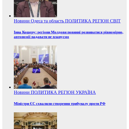
Новини
Одеса та область
ПОЛИТИКА
РЕГІОН
СВІТ
Інна Кошеру: регіони Молдови повинні розвиватися рівномірно,
автономії надавати не плануємо
Новини
ПОЛИТИКА
РЕГІОН
УКРАЇНА
Міністри ЄС схвалили створення трибуналу проти РФ