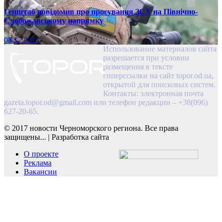
Генштаб повідомив про просування ЗСУ на Північно-
Слобожанському напрямку
08.17.2025
Использование материалов сайта
разрешается при условии
размещения в тексте
гиперссылки на сайт topor.od.ua,
открытой для поисковых систем.
Контакты: электронная почта
gazeta.topor.od@gmail.com
или телефон редакции – +38(096)
627-20-65.
© 2017 новости Черноморского региона. Все права
защищены...
|
Разработка сайта
О проекте
Реклама
Вакансии