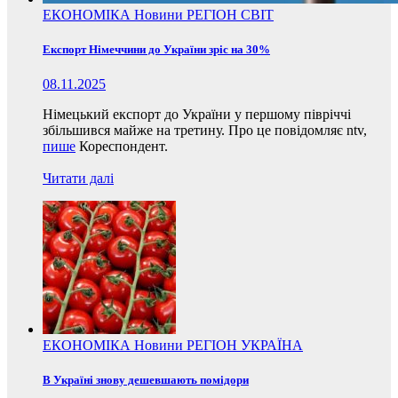
ЕКОНОМІКА
Новини
РЕГІОН
СВІТ
Експорт Німеччини до України зріс на 30%
08.11.2025
Німецький експорт до України у першому півріччі
збільшився майже на третину. Про це повідомляє ntv,
пише
Кореспондент.
Читати далі
ЕКОНОМІКА
Новини
РЕГІОН
УКРАЇНА
В Україні знову дешевшають помідори