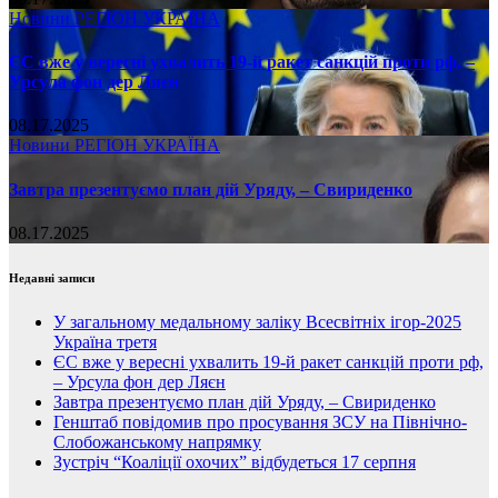
Новини
РЕГІОН
УКРАЇНА
ЄС вже у вересні ухвалить 19-й ракет санкцій проти рф, –
Урсула фон дер Ляєн
08.17.2025
Новини
РЕГІОН
УКРАЇНА
Завтра презентуємо план дій Уряду, – Свириденко
08.17.2025
Недавні записи
У загальному медальному заліку Всесвітніх ігор-2025
Україна третя
ЄС вже у вересні ухвалить 19-й ракет санкцій проти рф,
– Урсула фон дер Ляєн
Завтра презентуємо план дій Уряду, – Свириденко
Генштаб повідомив про просування ЗСУ на Північно-
Слобожанському напрямку
Зустріч “Коаліції охочих” відбудеться 17 серпня