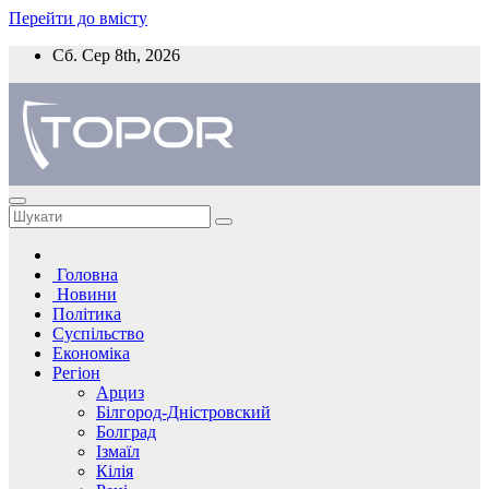
Перейти до вмісту
Сб. Сер 8th, 2026
Головна
Новини
Політика
Суспільство
Економіка
Регіон
Арциз
Білгород-Дністровский
Болград
Ізмаїл
Кілія