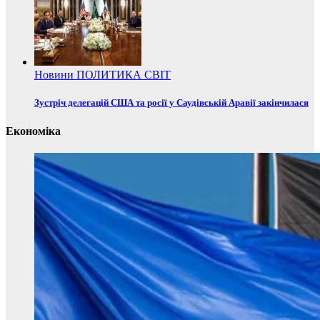
Новини
ПОЛИТИКА
СВІТ
Зустріч делегацій США та росії у Саудівській Аравії закінчилася
Економіка