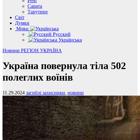
Рені
Сарата
Тарутине
Світ
Думки
Мова:
Русский
Українська
Новини
РЕГІОН
УКРАЇНА
Україна повернула тіла 502
полеглих воїнів
11.29.2024
загиблі захисники
,
новини