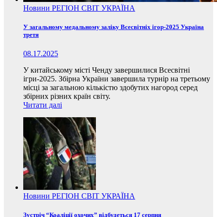
Новини
РЕГІОН
СВІТ
УКРАЇНА
У загальному медальному заліку Всесвітніх ігор-2025 Україна
третя
08.17.2025
У китайському місті Ченду завершилися Всесвітні
ігри-2025. Збірна України завершила турнір на третьому
місці за загальною кількістю здобутих нагород серед
збірних різних країн світу.
Читати далі
Новини
РЕГІОН
СВІТ
УКРАЇНА
Зустріч “Коаліції охочих” відбудеться 17 серпня