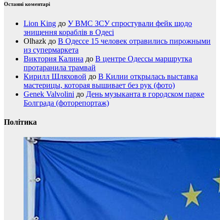
Останні коментарі
Lion King
до
У ВМС ЗСУ спростували фейк щодо
знищення кораблів в Одесі
Olhazk
до
В Одессе 15 человек отравились пирожными
из супермаркета
Виктория Калина
до
В центре Одессы маршрутка
протаранила трамвай
Кирилл Шляховой
до
В Килии открылась выставка
мастерицы, которая вышивает без рук (фото)
Genek Valvolini
до
День музыканта в городском парке
Болграда (фоторепортаж)
Політика