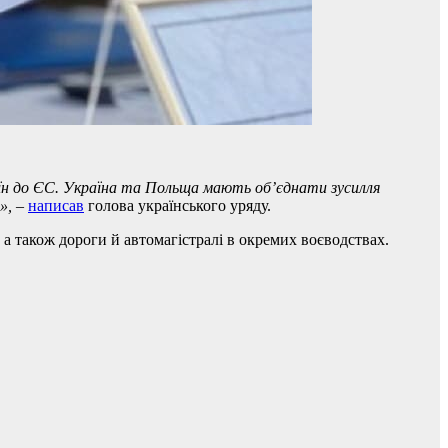
аїн до ЄС. Україна та Польща мають об’єднати зусилля
»,
–
написав
голова українського уряду.
а також дороги й автомагістралі в окремих воєводствах.