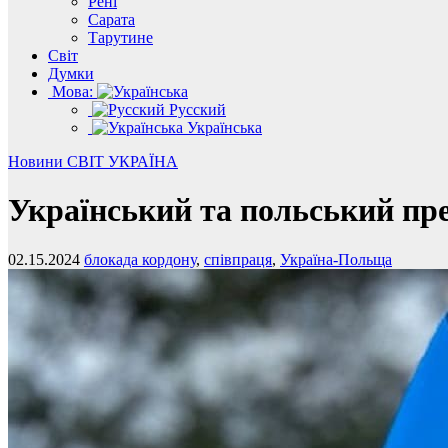
Рені
Сарата
Тарутине
Світ
Думки
Мова:
Русский
Українська
Новини
СВІТ
УКРАЇНА
Український та польський пре
02.15.2024
блокада кордону
,
співпраця
,
Україна-Польща