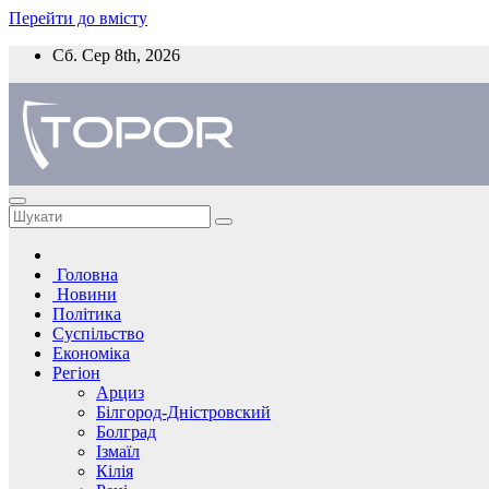
Перейти до вмісту
Сб. Сер 8th, 2026
Головна
Новини
Політика
Суспільство
Економіка
Регіон
Арциз
Білгород-Дністровский
Болград
Ізмаїл
Кілія