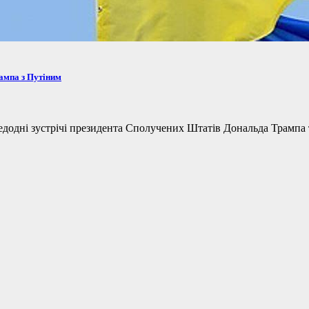
рампа з Путіним
одні зустрічі президента Сполучених Штатів Дональда Трампа та