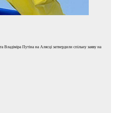
 Владіміра Путіна на Алясці затвердили спільну заяву на