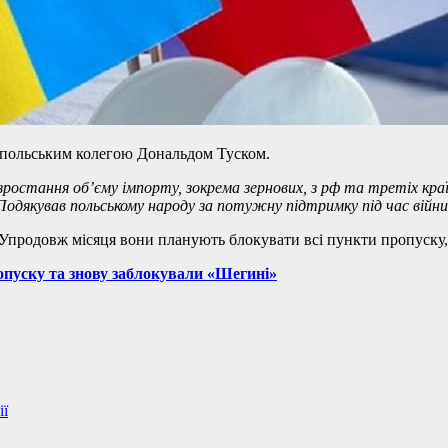
з польським колегою Дональдом Туском.
зростання об’єму імпорту, зокрема зернових, з рф та третіх кр
. Подякував польському народу за потужну підтримку під час війни
Упродовж місяця вони планують блокувати всі пункти пропуску, 
опуску та знову заблокували «Шегині»
ії