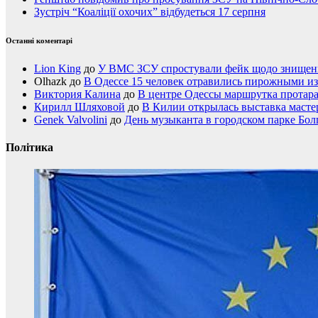
Зустріч “Коаліції охочих” відбудеться 17 серпня
Останні коментарі
Lion King
до
У ВМС ЗСУ спростували фейк щодо знищення
Olhazk
до
В Одессе 15 человек отравились пирожными из
Виктория Калина
до
В центре Одессы маршрутка протар
Кирилл Шляховой
до
В Килии открылась выставка мастер
Genek Valvolini
до
День музыканта в городском парке Бол
Політика