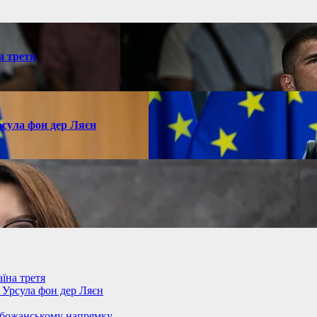
а третя
рсула фон дер Ляєн
їна третя
– Урсула фон дер Ляєн
обожанському напрямку