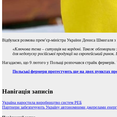
Відбулася розмова премʼєр-міністра України Дениса Шмигаля 
«Ключова тема – ситуація на кордоні. Також обговорили 
для недопуску російської продукції на європейський ринок
Нагадаємо, що 9 лютого у Польщі розпочався страйк фермерів. 
Польські фермери протестують ще на двох пунктах пр
Навігація записів
Україна наростила виробництво систем РЕБ
Партнери забезпечують Україну автономними джерелами енерг