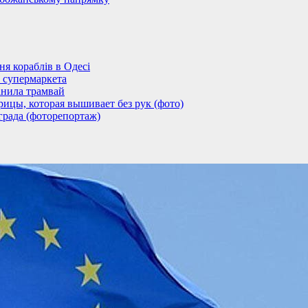
 кораблів в Одесі
 супермаркета
анила трамвай
ицы, которая вышивает без рук (фото)
града (фоторепортаж)