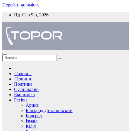
Перейти до вмісту
Нд. Сер 9th, 2026
Головна
Новини
Політика
Суспільство
Економіка
Регіон
Арциз
Білгород-Дністровский
Болград
Ізмаїл
Кілія