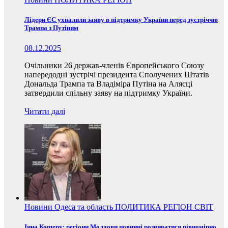
Лідери ЄС ухвалили заяву в підтримку України перед зустріччю
Трампа з Путіним
08.12.2025
Очільники 26 держав-членів Європейського Союзу
напередодні зустрічі президента Сполучених Штатів
Дональда Трампа та Владіміра Путіна на Алясці
затвердили спільну заяву на підтримку України.
Читати далі
Новини
Одеса та область
ПОЛИТИКА
РЕГІОН
СВІТ
Інна Кошеру: регіони Молдови повинні розвиватися рівномірно,