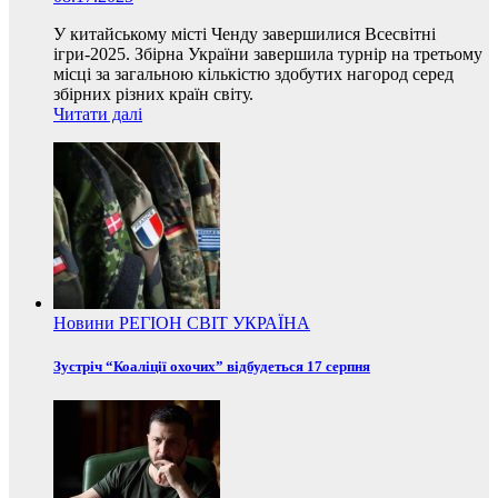
У китайському місті Ченду завершилися Всесвітні
ігри-2025. Збірна України завершила турнір на третьому
місці за загальною кількістю здобутих нагород серед
збірних різних країн світу.
Читати далі
Новини
РЕГІОН
СВІТ
УКРАЇНА
Зустріч “Коаліції охочих” відбудеться 17 серпня