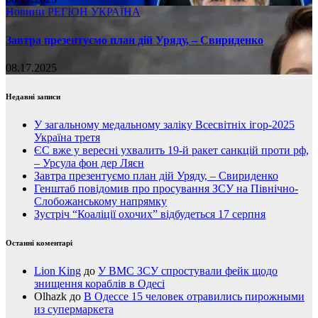
Новини
РЕГІОН
УКРАЇНА
Завтра презентуємо план дій Уряду, – Свириденко
08.17.2025
Недавні записи
У загальному медальному заліку Всесвітніх ігор-2025
Україна третя
ЄС вже у вересні ухвалить 19-й ракет санкцій проти рф,
– Урсула фон дер Ляєн
Завтра презентуємо план дій Уряду, – Свириденко
Генштаб повідомив про просування ЗСУ на Північно-
Слобожанському напрямку
Зустріч “Коаліції охочих” відбудеться 17 серпня
Останні коментарі
Lion King
до
У ВМС ЗСУ спростували фейк щодо
знищення кораблів в Одесі
Olhazk
до
В Одессе 15 человек отравились пирожными
из супермаркета