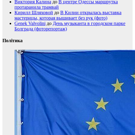
Виктория Калина
до
В центре Одессы маршрутка
протаранила трамвай
Кирилл Шляховой
до
В Килии открылась выставка
мастерицы, которая вышивает без рук (фото)
Genek Valvolini
до
День музыканта в городском парке
Болграда (фоторепортаж)
Політика