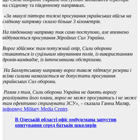
на східному та південному напрямках.
«За минулі півтора тижні просування українських військ на
східному напрямку склало більше 3 кілометрів.
На південному напрямку так само поступово, але впевнено
відбувається просування Збройних Сил України.
Ворог здійснює там потужний опір, Сили оборони
стикаються із суцільним мінуванням полів, із використанням
дронів-камікадзе, із інтенсивними обстрілами.
На Бахмутському напрямку ворог також підтягує резерви і
всіма силами намагається не допустити просування
українських Сил оборони.
Разом з тим, Сили оборони України не дають ворогу
реалізувати його плани, ворог не може просуватись і не може
там ефективно стримувати ЗСУ»,
– сказала Ганна Маляр,
інформує Military Media Center
.
В Одеській області офіс омбудсмана запустив
опитування серед батьків школярів