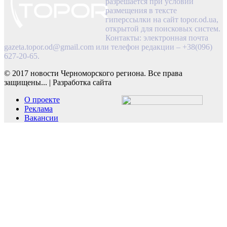
разрешается при условии
размещения в тексте
гиперссылки на сайт topor.od.ua,
открытой для поисковых систем.
Контакты: электронная почта
gazeta.topor.od@gmail.com
или телефон редакции – +38(096)
627-20-65.
© 2017 новости Черноморского региона. Все права
защищены...
|
Разработка сайта
О проекте
Реклама
Вакансии