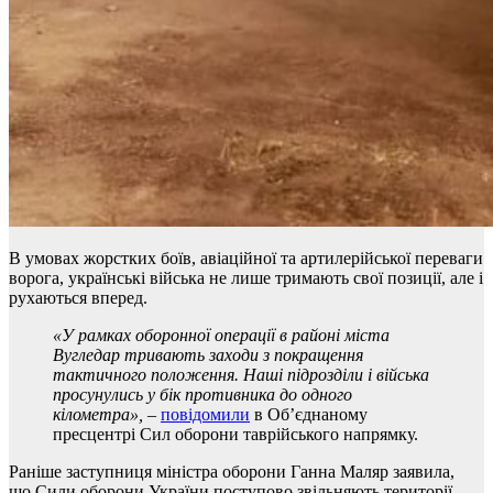
В умовах жорстких боїв, авіаційної та артилерійської переваги
ворога, українські війська не лише тримають свої позиції, але і
рухаються вперед.
«У рамках оборонної операції в
районі міста
Вугледар
тривають заходи з покращення
тактичного положення. Н
аші підрозділи і війська
просунулись у бік противника до одного
кілометра
»,
–
повідомили
в Об’єднаному
пресцентрі Сил оборони таврійського напрямку.
Раніше заступниця міністра оборони Ганна Маляр заявила,
що Сили оборони України поступово звільняють території