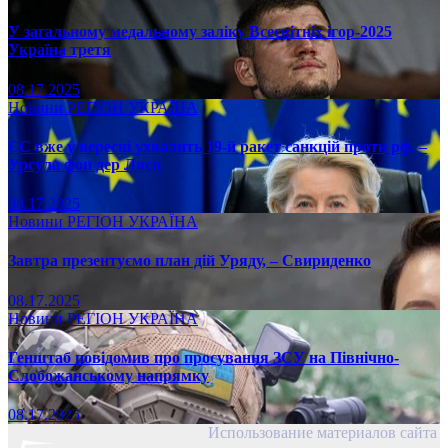
У загальному медальному заліку Всесвітніх ігор-2025
Україна третя
08.17.2025
Новини
РЕГІОН
УКРАЇНА
ЄС вже у вересні ухвалить 19-й ракет санкцій проти рф, –
Урсула фон дер Ляєн
08.17.2025
Новини
РЕГІОН
УКРАЇНА
Завтра презентуємо план дій Уряду, – Свириденко
08.17.2025
Новини
РЕГІОН
УКРАЇНА
Генштаб повідомив про просування ЗСУ на Північно-
Слобожанському напрямку
08.17.2025
Использование материалов сайта