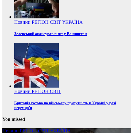
Новини
РЕГІОН
СВІТ
УКРАЇНА
Зеленський анонсував візит у Вашингтон
Новини
РЕГІОН
СВІТ
Британія готова на військову присутність в Україні у разі
перемир’я
You missed
Новини
РЕГІОН
СВІТ
УКРАЇНА