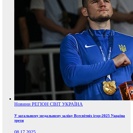
Новини
РЕГІОН
СВІТ
УКРАЇНА
У загальному медальному заліку Всесвітніх ігор-2025 Україна
третя
08.17.2025