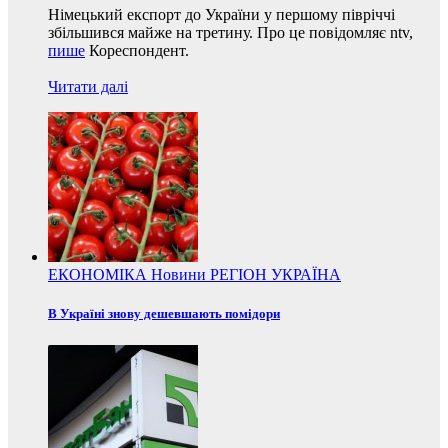
Німецький експорт до України у першому півріччі
збільшився майже на третину. Про це повідомляє ntv,
пише
Кореспондент.
Читати далі
ЕКОНОМІКА
Новини
РЕГІОН
УКРАЇНА
В Україні знову дешевшають помідори