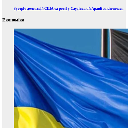
Зустріч делегацій США та росії у Саудівській Аравії закінчилася
Економіка