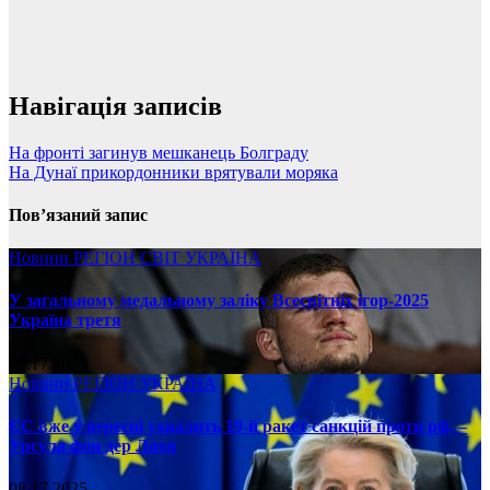
Навігація записів
На фронті загинув мешканець Болграду
На Дунаї прикордонники врятували моряка
Пов’язаний запис
Новини
РЕГІОН
СВІТ
УКРАЇНА
У загальному медальному заліку Всесвітніх ігор-2025
Україна третя
08.17.2025
Новини
РЕГІОН
УКРАЇНА
ЄС вже у вересні ухвалить 19-й ракет санкцій проти рф, –
Урсула фон дер Ляєн
08.17.2025