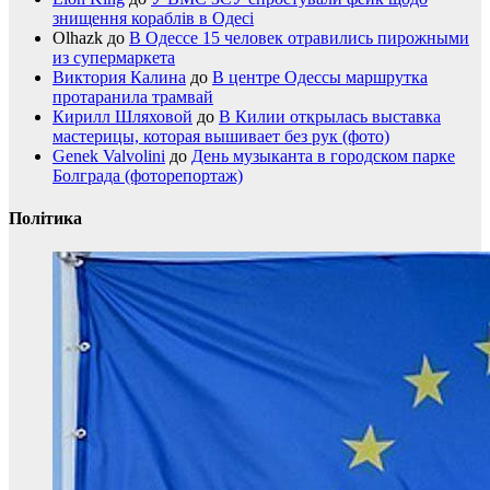
знищення кораблів в Одесі
Olhazk
до
В Одессе 15 человек отравились пирожными
из супермаркета
Виктория Калина
до
В центре Одессы маршрутка
протаранила трамвай
Кирилл Шляховой
до
В Килии открылась выставка
мастерицы, которая вышивает без рук (фото)
Genek Valvolini
до
День музыканта в городском парке
Болграда (фоторепортаж)
Політика