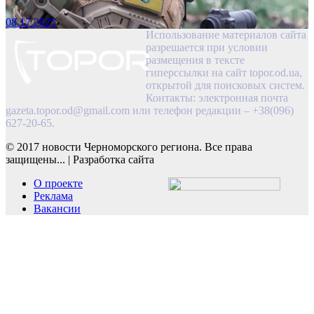
08.17.2025
Использование материалов сайта
разрешается при условии
размещения в тексте
гиперссылки на сайт topor.od.ua,
открытой для поисковых систем.
Контакты: электронная почта
gazeta.topor.od@gmail.com
или телефон редакции – +38(096)
627-20-65.
© 2017 новости Черноморского региона. Все права
защищены...
|
Разработка сайта
О проекте
Реклама
Вакансии