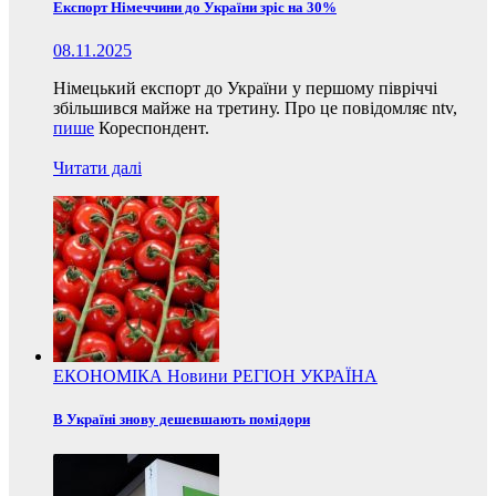
Експорт Німеччини до України зріс на 30%
08.11.2025
Німецький експорт до України у першому півріччі
збільшився майже на третину. Про це повідомляє ntv,
пише
Кореспондент.
Читати далі
ЕКОНОМІКА
Новини
РЕГІОН
УКРАЇНА
В Україні знову дешевшають помідори