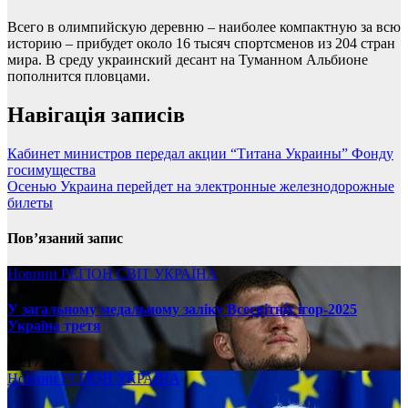
Всего в олимпийскую деревню – наиболее компактную за всю
историю – прибудет около 16 тысяч спортсменов из 204 стран
мира. В среду украинский десант на Туманном Альбионе
пополнится пловцами.
Навігація записів
Кабинет министров передал акции “Титана Украины” Фонду
госимущества
Осенью Украина перейдет на электронные железнодорожные
билеты
Пов’язаний запис
Новини
РЕГІОН
СВІТ
УКРАЇНА
У загальному медальному заліку Всесвітніх ігор-2025
Україна третя
08.17.2025
Новини
РЕГІОН
УКРАЇНА