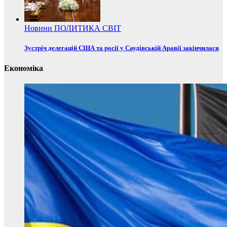
Новини
ПОЛИТИКА
СВІТ
Зустріч делегацій США та росії у Саудівській Аравії закінчилася
Економіка