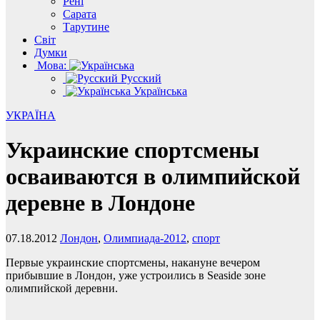
Рені
Сарата
Тарутине
Світ
Думки
Мова:
Русский
Українська
УКРАЇНА
Украинские спортсмены
осваиваются в олимпийской
деревне в Лондоне
07.18.2012
Лондон
,
Олимпиада-2012
,
спорт
Первые украинские спортсмены, накануне вечером
прибывшие в Лондон, уже устроились в Seaside зоне
олимпийской деревни.