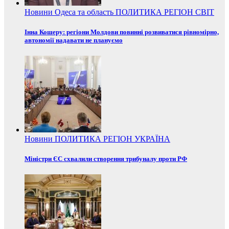
Новини
Одеса та область
ПОЛИТИКА
РЕГІОН
СВІТ
Інна Кошеру: регіони Молдови повинні розвиватися рівномірно,
автономії надавати не плануємо
Новини
ПОЛИТИКА
РЕГІОН
УКРАЇНА
Міністри ЄС схвалили створення трибуналу проти РФ