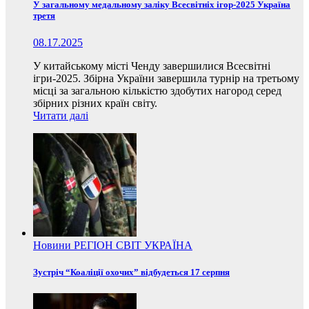
У загальному медальному заліку Всесвітніх ігор-2025 Україна
третя
08.17.2025
У китайському місті Ченду завершилися Всесвітні
ігри-2025. Збірна України завершила турнір на третьому
місці за загальною кількістю здобутих нагород серед
збірних різних країн світу.
Читати далі
Новини
РЕГІОН
СВІТ
УКРАЇНА
Зустріч “Коаліції охочих” відбудеться 17 серпня