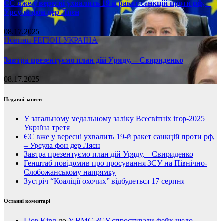
ЄС вже у вересні ухвалить 19-й ракет санкцій проти рф, –
Урсула фон дер Ляєн
08.17.2025
Новини
РЕГІОН
УКРАЇНА
Завтра презентуємо план дій Уряду, – Свириденко
08.17.2025
Недавні записи
У загальному медальному заліку Всесвітніх ігор-2025
Україна третя
ЄС вже у вересні ухвалить 19-й ракет санкцій проти рф,
– Урсула фон дер Ляєн
Завтра презентуємо план дій Уряду, – Свириденко
Генштаб повідомив про просування ЗСУ на Північно-
Слобожанському напрямку
Зустріч “Коаліції охочих” відбудеться 17 серпня
Останні коментарі
Lion King
до
У ВМС ЗСУ спростували фейк щодо