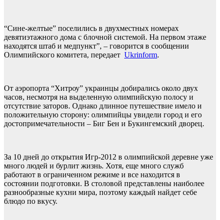
“Сине-желтые” поселились в двухместных номерах
девятиэтажного дома с блочной системой. На первом этаже
находятся штаб и медпункт”, – говорится в сообщении
Олимпийского комитета, передает
Ukrinform
.
От аэропорта “Хитроу” украинцы добирались около двух
часов, несмотря на выделенную олимпийскую полосу и
отсутствие заторов. Однако длинное путешествие имело и
положительную сторону: олимпийцы увидели город и его
достопримечательности – Биг Бен и Букингемский дворец.
За 10 дней до открытия Игр-2012 в олимпийской деревне уже
много людей и бурлит жизнь. Хотя, еще много служб
работают в ограниченном режиме и все находится в
состоянии подготовки. В столовой представлены наиболее
разнообразные кухни мира, поэтому каждый найдет себе
блюдо по вкусу.