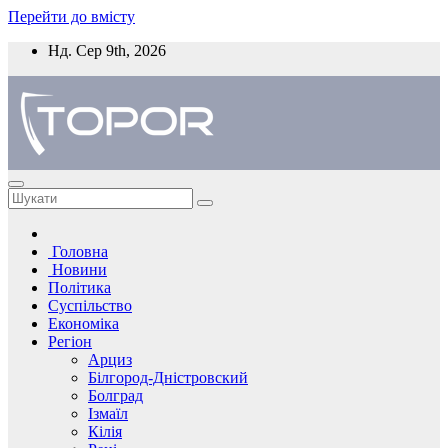
Перейти до вмісту
Нд. Сер 9th, 2026
Головна
Новини
Політика
Суспільство
Економіка
Регіон
Арциз
Білгород-Дністровский
Болград
Ізмаїл
Кілія