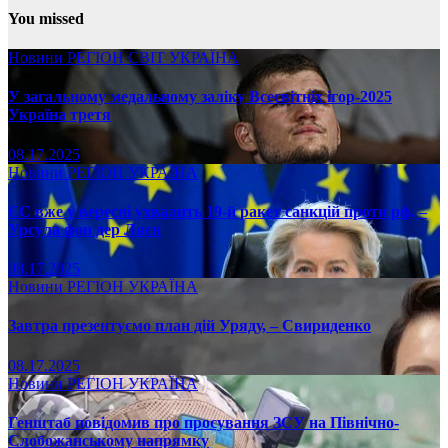
You missed
Новини
РЕГІОН
СВІТ
УКРАЇНА
У загальному медальному заліку Всесвітніх ігор-2025
Україна третя
08.17.2025
Новини
РЕГІОН
УКРАЇНА
ЄС вже у вересні ухвалить 19-й ракет санкцій проти рф, –
Урсула фон дер Ляєн
08.17.2025
Новини
РЕГІОН
УКРАЇНА
Завтра презентуємо план дій Уряду, – Свириденко
08.17.2025
Новини
РЕГІОН
УКРАЇНА
Генштаб повідомив про просування ЗСУ на Північно-
Слобожанському напрямку