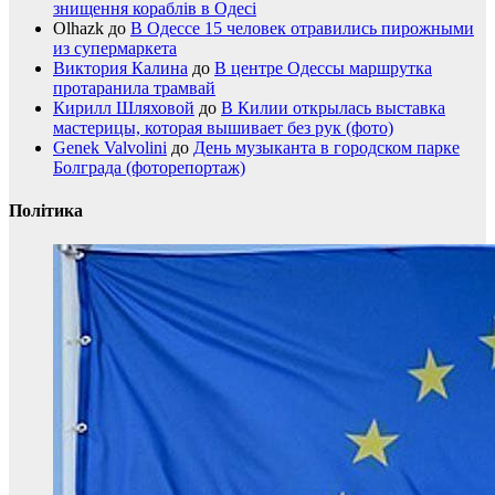
знищення кораблів в Одесі
Olhazk
до
В Одессе 15 человек отравились пирожными
из супермаркета
Виктория Калина
до
В центре Одессы маршрутка
протаранила трамвай
Кирилл Шляховой
до
В Килии открылась выставка
мастерицы, которая вышивает без рук (фото)
Genek Valvolini
до
День музыканта в городском парке
Болграда (фоторепортаж)
Політика