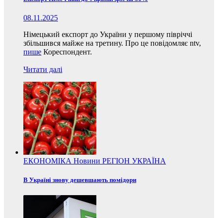
08.11.2025
Німецький експорт до України у першому півріччі
збільшився майже на третину. Про це повідомляє ntv,
пише
Кореспондент.
Читати далі
ЕКОНОМІКА
Новини
РЕГІОН
УКРАЇНА
В Україні знову дешевшають помідори