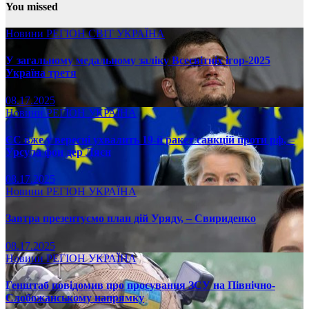
You missed
Новини
РЕГІОН
СВІТ
УКРАЇНА
У загальному медальному заліку Всесвітніх ігор-2025
Україна третя
08.17.2025
Новини
РЕГІОН
УКРАЇНА
ЄС вже у вересні ухвалить 19-й ракет санкцій проти рф, –
Урсула фон дер Ляєн
08.17.2025
Новини
РЕГІОН
УКРАЇНА
Завтра презентуємо план дій Уряду, – Свириденко
08.17.2025
Новини
РЕГІОН
УКРАЇНА
Генштаб повідомив про просування ЗСУ на Північно-
Слобожанському напрямку