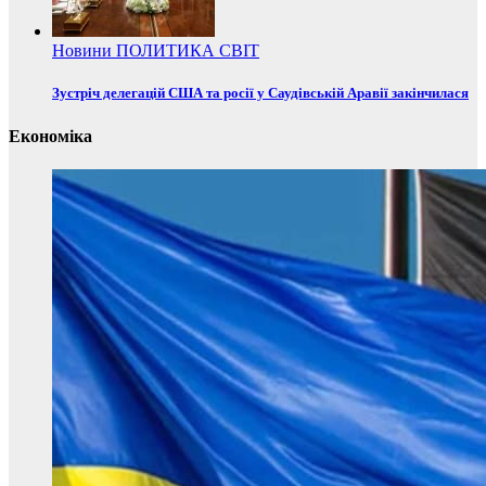
Новини
ПОЛИТИКА
СВІТ
Зустріч делегацій США та росії у Саудівській Аравії закінчилася
Економіка