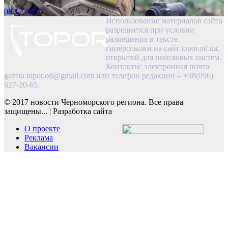
08.17.2025
Использование материалов сайта
разрешается при условии
размещения в тексте
гиперссылки на сайт topor.od.ua,
открытой для поисковых систем.
Контакты: электронная почта
gazeta.topor.od@gmail.com
или телефон редакции – +38(096)
627-20-65.
© 2017 новости Черноморского региона. Все права
защищены...
|
Разработка сайта
О проекте
Реклама
Вакансии