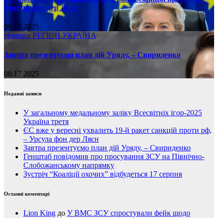
Урсула фон дер Ляєн
08.17.2025
Новини
РЕГІОН
УКРАЇНА
Завтра презентуємо план дій Уряду, – Свириденко
08.17.2025
Недавні записи
У загальному медальному заліку Всесвітніх ігор-2025
Україна третя
ЄС вже у вересні ухвалить 19-й ракет санкцій проти рф,
– Урсула фон дер Ляєн
Завтра презентуємо план дій Уряду, – Свириденко
Генштаб повідомив про просування ЗСУ на Північно-
Слобожанському напрямку
Зустріч “Коаліції охочих” відбудеться 17 серпня
Останні коментарі
Lion King
до
У ВМС ЗСУ спростували фейк щодо