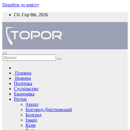
Перейти до вмісту
Сб. Сер 8th, 2026
Головна
Новини
Політика
Суспільство
Економіка
Регіон
Арциз
Білгород-Дністровский
Болград
Ізмаїл
Кілія