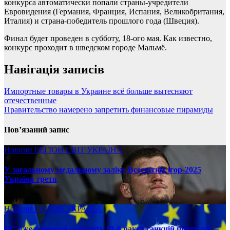
конкурса автоматически попали страны-учредители
Евровидения (Германия, Франция, Испания, Великобритания,
Италия) и страна-победитель прошлого года (Швеция).
Финал будет проведен в субботу, 18-ого мая. Как известно,
конкурс проходит в шведском городе Мальмё.
Навігація записів
Импортные товары в Украине всё больше вытесняют
отечественные
Правительство намерено запретить финансовые пирамиды
Пов’язаний запис
Новини
РЕГІОН
СВІТ
УКРАЇНА
У загальному медальному заліку Всесвітніх ігор-2025
Україна третя
08.17.2025
Новини
РЕГІОН
УКРАЇНА
ЄС вже у вересні ухвалить 19-й ракет санкцій проти рф, –