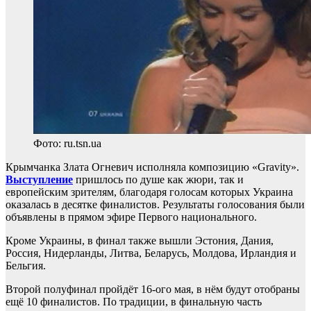
Фото: ru.tsn.ua
Крымчанка Злата Огневич исполняла композицию «Gravity».
Выступление
пришлось по душе как жюри, так и
европейским зрителям, благодаря голосам которых Украина
оказалась в десятке финалистов. Результаты голосования были
объявлены в прямом эфире Первого национального.
Кроме Украины, в финал также вышли Эстония, Дания,
Россия, Нидерланды, Литва, Беларусь, Молдова, Ирландия и
Бельгия.
Второй полуфинал пройдёт 16-ого мая, в нём будут отобраны
ещё 10 финалистов. По традиции, в финальную часть