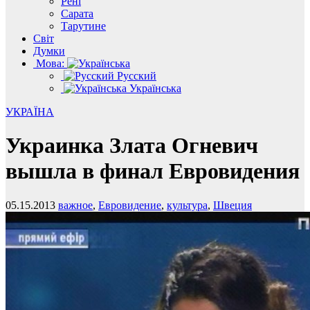
Рені
Сарата
Тарутине
Світ
Думки
Мова:
Русский
Українська
УКРАЇНА
Украинка Злата Огневич
вышла в финал Евровидения
05.15.2013
важное
,
Евровидение
,
культура
,
Швеция