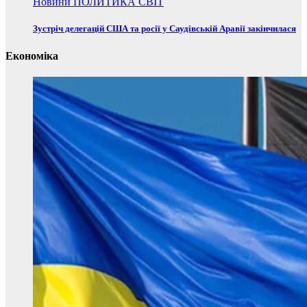
Новини
ПОЛИТИКА
СВІТ
Зустріч делегацій США та росії у Саудівській Аравії закінчилася
Економіка