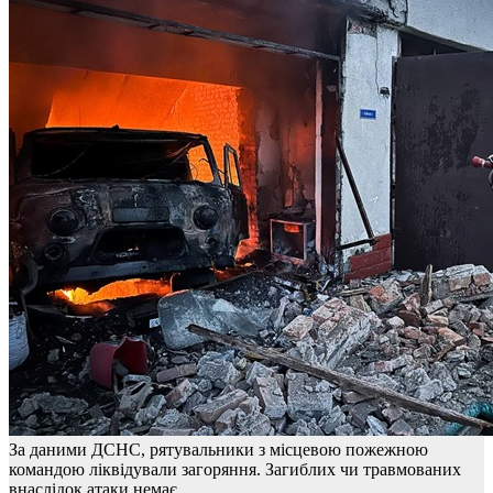
За даними ДСНС, рятувальники з місцевою пожежною
командою ліквідували загоряння. Загиблих чи травмованих
внаслідок атаки немає.