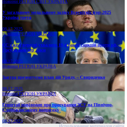
Новини
РЕГІОН
СВІТ
УКРАЇНА
У загальному медальному заліку Всесвітніх ігор-2025
Україна третя
08.17.2025
Новини
РЕГІОН
УКРАЇНА
ЄС вже у вересні ухвалить 19-й ракет санкцій проти рф, –
Урсула фон дер Ляєн
08.17.2025
Новини
РЕГІОН
УКРАЇНА
Завтра презентуємо план дій Уряду, – Свириденко
08.17.2025
Новини
РЕГІОН
УКРАЇНА
Генштаб повідомив про просування ЗСУ на Північно-
Слобожанському напрямку
08.17.2025
Использование материалов сайта