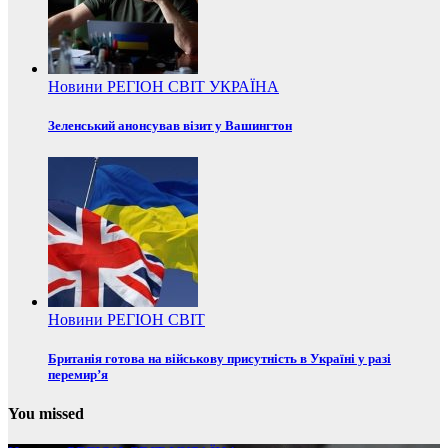
Новини
РЕГІОН
СВІТ
УКРАЇНА
Зеленський анонсував візит у Вашингтон
Новини
РЕГІОН
СВІТ
Британія готова на військову присутність в Україні у разі
перемир’я
You missed