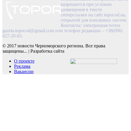
разрешается при условии
размещения в тексте
гиперссылки на сайт topor.od.ua,
открытой для поисковых систем.
Контакты: электронная почта
gazeta.topor.od@gmail.com
или телефон редакции – +38(096)
627-20-65.
© 2017 новости Черноморского региона. Все права
защищены...
|
Разработка сайта
О проекте
Реклама
Вакансии