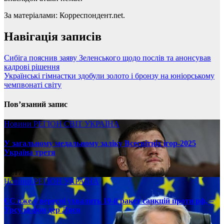
За матеріалами: Корреспондент.net.
Навігація записів
Сибіга пояснив заяву Зеленського щодо послів та анонсував
кадрові рішення
Українські гімнастки здобули золото і бронзу на юніорському
чемпвонаті світу
Пов’язаний запис
Новини
РЕГІОН
СВІТ
УКРАЇНА
У загальному медальному заліку Всесвітніх ігор-2025
Україна третя
08.17.2025
Новини
РЕГІОН
УКРАЇНА
ЄС вже у вересні ухвалить 19-й ракет санкцій проти рф, –
Урсула фон дер Ляєн