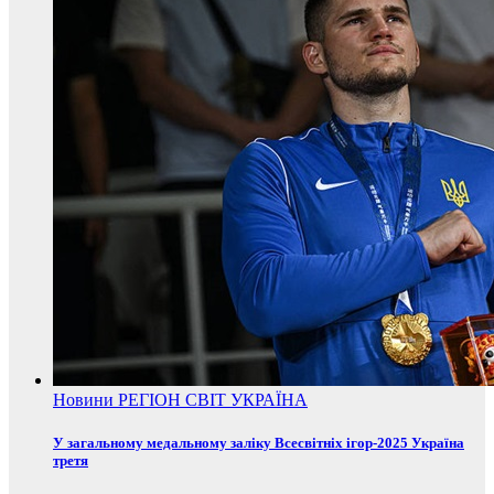
Новини
РЕГІОН
СВІТ
УКРАЇНА
У загальному медальному заліку Всесвітніх ігор-2025 Україна
третя