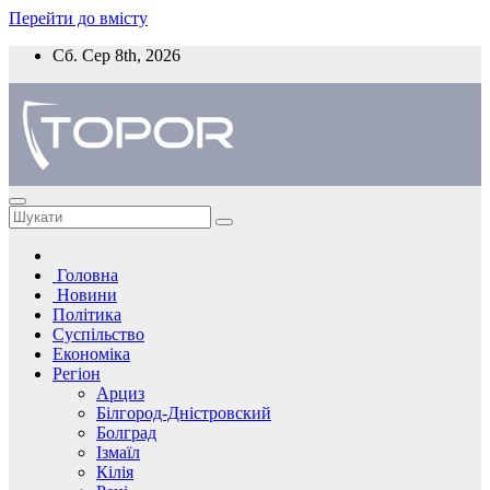
Перейти до вмісту
Сб. Сер 8th, 2026
Головна
Новини
Політика
Суспільство
Економіка
Регіон
Арциз
Білгород-Дністровский
Болград
Ізмаїл
Кілія