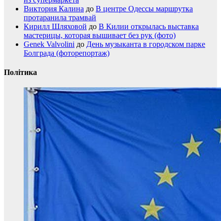
Виктория Калина
до
В центре Одессы маршрутка
протаранила трамвай
Кирилл Шляховой
до
В Килии открылась выставка
мастерицы, которая вышивает без рук (фото)
Genek Valvolini
до
День музыканта в городском парке
Болграда (фоторепортаж)
Політика