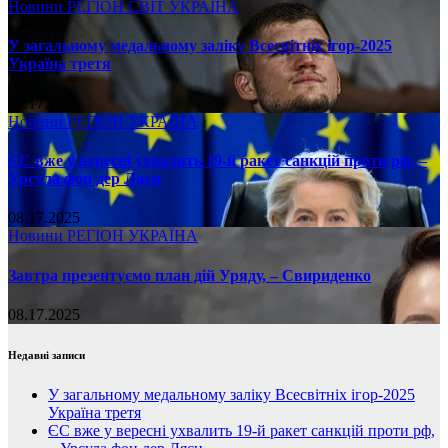
Новини
РЕГІОН
СВІТ
УКРАЇНА
У загальному медальному заліку Всесвітніх ігор-2025
Україна третя
08.17.2025
Новини
РЕГІОН
УКРАЇНА
ЄС вже у вересні ухвалить 19-й ракет санкцій проти рф, –
Урсула фон дер Ляєн
08.17.2025
Новини
РЕГІОН
УКРАЇНА
Завтра презентуємо план дій Уряду, – Свириденко
08.17.2025
Недавні записи
У загальному медальному заліку Всесвітніх ігор-2025
Україна третя
ЄС вже у вересні ухвалить 19-й ракет санкцій проти рф,