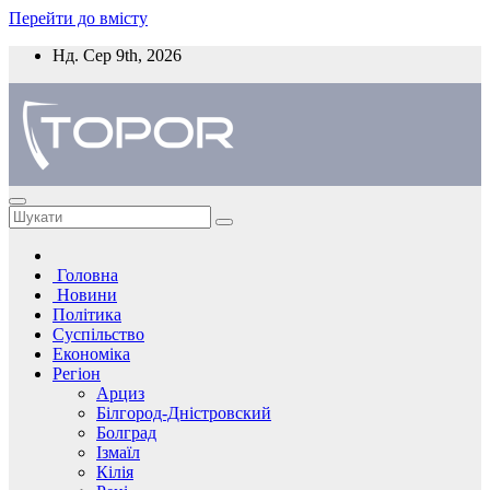
Перейти до вмісту
Нд. Сер 9th, 2026
Головна
Новини
Політика
Суспільство
Економіка
Регіон
Арциз
Білгород-Дністровский
Болград
Ізмаїл
Кілія