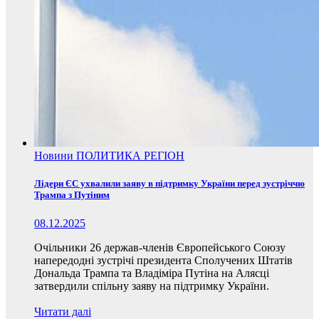
Новини
ПОЛИТИКА
РЕГІОН
Лідери ЄС ухвалили заяву в підтримку України перед зустріччю
Трампа з Путіним
08.12.2025
Очільники 26 держав-членів Європейського Союзу
напередодні зустрічі президента Сполучених Штатів
Дональда Трампа та Владіміра Путіна на Алясці
затвердили спільну заяву на підтримку України.
Читати далі