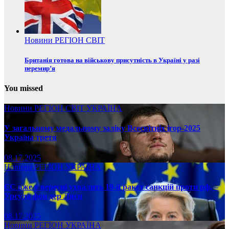
Новини
РЕГІОН
СВІТ
Британія готова на військову присутність в Україні у разі
перемир’я
You missed
Новини
РЕГІОН
СВІТ
УКРАЇНА
У загальному медальному заліку Всесвітніх ігор-2025
Україна третя
08.17.2025
Новини
РЕГІОН
УКРАЇНА
ЄС вже у вересні ухвалить 19-й ракет санкцій проти рф, –
Урсула фон дер Ляєн
08.17.2025
Новини
РЕГІОН
УКРАЇНА