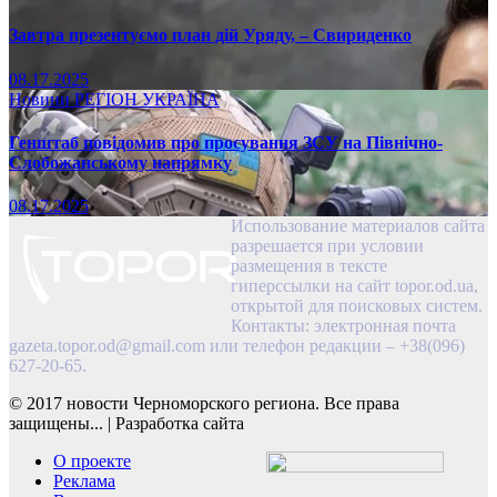
Завтра презентуємо план дій Уряду, – Свириденко
08.17.2025
Новини
РЕГІОН
УКРАЇНА
Генштаб повідомив про просування ЗСУ на Північно-
Слобожанському напрямку
08.17.2025
Использование материалов сайта
разрешается при условии
размещения в тексте
гиперссылки на сайт topor.od.ua,
открытой для поисковых систем.
Контакты: электронная почта
gazeta.topor.od@gmail.com
или телефон редакции – +38(096)
627-20-65.
© 2017 новости Черноморского региона. Все права
защищены...
|
Разработка сайта
О проекте
Реклама