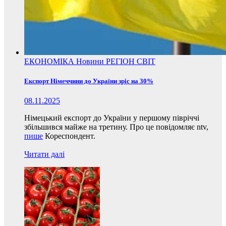
ЕКОНОМІКА
Новини
РЕГІОН
СВІТ
Експорт Німеччини до України зріс на 30%
08.11.2025
Німецький експорт до України у першому півріччі
збільшився майже на третину. Про це повідомляє ntv,
пише
Кореспондент.
Читати далі