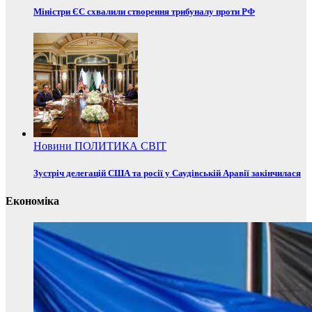
Міністри ЄС схвалили створення трибуналу проти РФ
Новини
ПОЛИТИКА
СВІТ
Зустріч делегацій США та росії у Саудівській Аравії закінчилася
Економіка