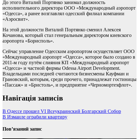
До этого Виталий Портянко занимал должность
исполнительного директора ООО «Международный аэропорт
«Одесса», а ранее возглавлял одесский филиал компании
«Аэросвит».
На этой должности Виталий Портянко сменил Алексея
Кочанова, который стал генеральным директором киевского
аэропорта «Борисполь».
Сейчас управление Одесским аэропортом осуществляет ООО
«Международный аэропорт «Одесса», которое было создано в
2011-м году путём слияния КП «Международный аэропорт
«Одесса» и частной фирмы Odessa Airport Development.
Владельцами последней считаются бизнесмены Кауфман и
Грановский, которым, среди прочего, принадлежат гостиницы
«Пассаж» и «Бристоль», и предприятие «Черномортехфлот».
Навігація записів
В Одессе прошел VI Всеукраинский Болгарский Собор
В Измаиле ограбили квартиру
Пов’язаний запис