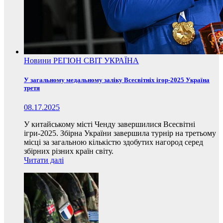
Новини
РЕГІОН
СВІТ
УКРАЇНА
У загальному медальному заліку Всесвітніх ігор-2025 Україна
третя
08.17.2025
У китайському місті Ченду завершилися Всесвітні
ігри-2025. Збірна України завершила турнір на третьому
місці за загальною кількістю здобутих нагород серед
збірних різних країн світу.
Читати далі