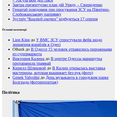
– Урсула фон дер Ляєн
Завтра презентуємо план дій Уряду, – Свириденко
Генштаб повідомив про просування ЗСУ на Північно-
Слобожанському напрямку
Зустріч “Коаліції охочих” відбудеться 17 серпня
Останні коментарі
Lion King
до
У ВМС ЗСУ спростували фейк щодо
знищення кораблів в Одесі
Olhazk
до
В Одессе 15 человек отравились пирожными
из супермаркета
Виктория Калина
до
В центре Одессы маршрутка
протаранила трамвай
Кирилл Шляховой
до
В Килии открылась выставка
мастерицы, которая вышивает без рук (фото)
Genek Valvolini
до
День музыканта в городском парке
Болграда (фоторепортаж)
Політика