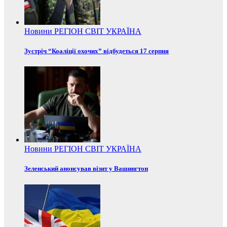
Новини
РЕГІОН
СВІТ
УКРАЇНА
Зустріч “Коаліції охочих” відбудеться 17 серпня
Новини
РЕГІОН
СВІТ
УКРАЇНА
Зеленський анонсував візит у Вашингтон