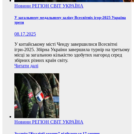
Новини
РЕГІОН
СВІТ
УКРАЇНА
У загальному медальному заліку Всесвітніх ігор-2025 Україна
третя
08.17.2025
У китайському місті Ченду завершилися Всесвітні
ігри-2025. Збірна України завершила турнір на третьому
місці за загальною кількістю здобутих нагород серед
збірних різних країн світу.
Читати далі
Новини
РЕГІОН
СВІТ
УКРАЇНА
Зустріч “Коаліції охочих” відбудеться 17 серпня