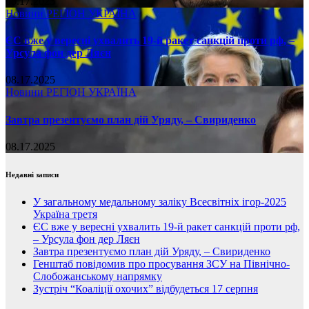
08.17.2025
Новини
РЕГІОН
УКРАЇНА
ЄС вже у вересні ухвалить 19-й ракет санкцій проти рф, –
Урсула фон дер Ляєн
08.17.2025
Новини
РЕГІОН
УКРАЇНА
Завтра презентуємо план дій Уряду, – Свириденко
08.17.2025
Недавні записи
У загальному медальному заліку Всесвітніх ігор-2025
Україна третя
ЄС вже у вересні ухвалить 19-й ракет санкцій проти рф,
– Урсула фон дер Ляєн
Завтра презентуємо план дій Уряду, – Свириденко
Генштаб повідомив про просування ЗСУ на Північно-
Слобожанському напрямку
Зустріч “Коаліції охочих” відбудеться 17 серпня