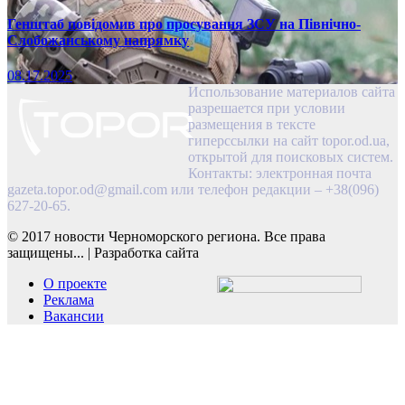
Генштаб повідомив про просування ЗСУ на Північно-
Слобожанському напрямку
08.17.2025
Использование материалов сайта
разрешается при условии
размещения в тексте
гиперссылки на сайт topor.od.ua,
открытой для поисковых систем.
Контакты: электронная почта
gazeta.topor.od@gmail.com
или телефон редакции – +38(096)
627-20-65.
© 2017 новости Черноморского региона. Все права
защищены...
|
Разработка сайта
О проекте
Реклама
Вакансии