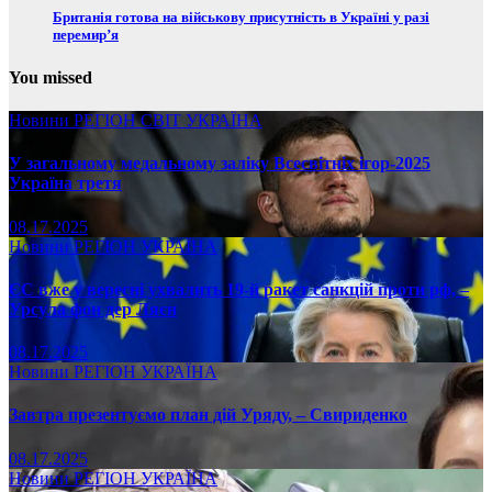
Британія готова на військову присутність в Україні у разі
перемир’я
You missed
Новини
РЕГІОН
СВІТ
УКРАЇНА
У загальному медальному заліку Всесвітніх ігор-2025
Україна третя
08.17.2025
Новини
РЕГІОН
УКРАЇНА
ЄС вже у вересні ухвалить 19-й ракет санкцій проти рф, –
Урсула фон дер Ляєн
08.17.2025
Новини
РЕГІОН
УКРАЇНА
Завтра презентуємо план дій Уряду, – Свириденко
08.17.2025
Новини
РЕГІОН
УКРАЇНА