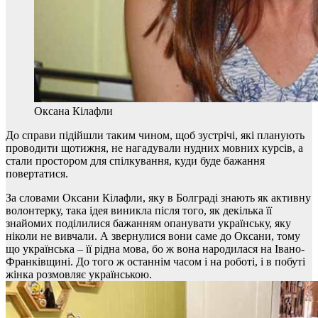
Оксана Кілафли
До справи підійшли таким чином, щоб зустрічі, які планують
проводити щотижня, не нагадували нудних мовних курсів, а
стали простором для спілкування, куди буде бажання
повертатися.
За словами Оксани Кілафли, яку в Болграді знають як активну
волонтерку, така ідея виникла після того, як декілька її
знайомих поділилися бажанням опанувати українську, яку
ніколи не вивчали. А звернулися вони саме до Оксани, тому
що українська – її рідна мова, бо ж вона народилася на Івано-
Франківщині. До того ж останнім часом і на роботі, і в побуті
жінка розмовляє українською.