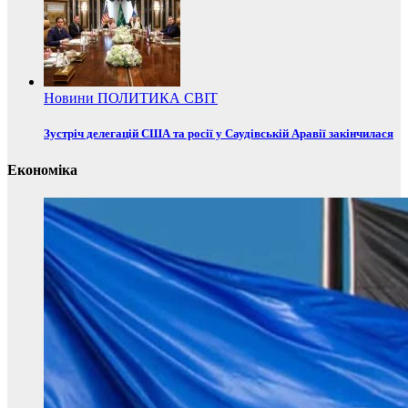
Новини
ПОЛИТИКА
СВІТ
Зустріч делегацій США та росії у Саудівській Аравії закінчилася
Економіка