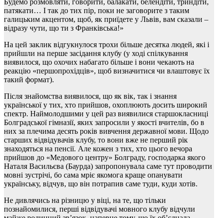
Будемо розмовляти, говорити, балакати, белендіти, триндіти,
патякати… І так до тих пір, поки не заговорите з таким
галицьким акцентом, щоб, як приїдете у Львів, вам сказали –
відразу чути, що ти з Франківська!»
На цей заклик відгукнулося трохи більше десятка людей, які і
прийшли на перше засідання клубу (у ході спілкування
виявилося, що охочих набагато більше і вони чекають на
реакцію «першопрохідців», щоб визначитися чи влаштовує їх
такий формат).
Після знайомства виявилося, що як вік, так і знання
української у тих, хто прийшов, охоплюють досить широкий
спектр. Наймолодшими у цей раз виявилися старшокласниці
Болградської гімназії, яких запросили у якості вчителів, бо в
них за плечима десять років вивчення державної мови. Щодо
старших відвідувачів клубу, то вони вже не перший рік
знаходяться на пенсії. Але кожен з тих, хто цього вечора
прийшов до «Медового центру» Болграду, господарка якого
Наталя Васильєва (Баурда) запропонувала саме тут проводити
мовні зустрічі, бо сама мріє якомога краще опанувати
українську, відчув, що він потрапив саме туди, куди хотів.
Не дивлячись на різницю у віці, на те, що тільки
познайомилися, перші відвідувачі мовного клубу відчули
майже родинний зв’язок, напевне тому, що їх об’єднала