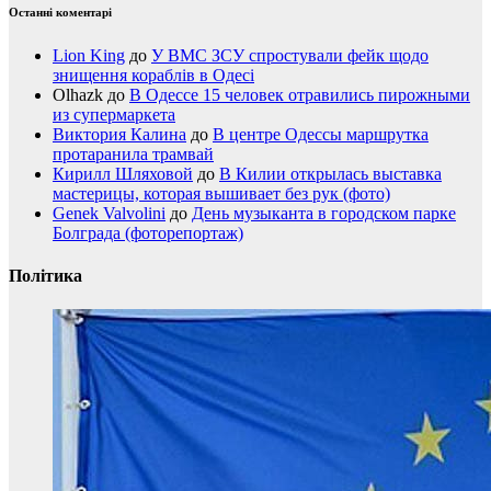
Останні коментарі
Lion King
до
У ВМС ЗСУ спростували фейк щодо
знищення кораблів в Одесі
Olhazk
до
В Одессе 15 человек отравились пирожными
из супермаркета
Виктория Калина
до
В центре Одессы маршрутка
протаранила трамвай
Кирилл Шляховой
до
В Килии открылась выставка
мастерицы, которая вышивает без рук (фото)
Genek Valvolini
до
День музыканта в городском парке
Болграда (фоторепортаж)
Політика