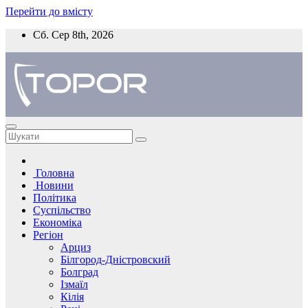
Перейти до вмісту
Сб. Сер 8th, 2026
Головна
Новини
Політика
Суспільство
Економіка
Регіон
Арциз
Білгород-Дністровский
Болград
Ізмаїл
Кілія