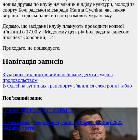
новим друзям по клубу начальник відділу культури, молоді та
спорту Болградської міськради Жанна Сусліна, яка також
вирішила вдосконалити свою розмовну українську.
Додамо, що засіданні клубу планують проводити кожної
п’ятниці о 17.00 у «Медовому центрі» Болграда за адресою:
проспект Соборний, 121.
Приходьте, не пошкодуєте.
Навігація записів
З українських портів вийшло більше десяти суден з
продовольством
В Одесі на зупинках транспорту з’явилися електронні табло
Пов’язаний запис
Новини
РЕГІОН
СВІТ
УКРАЇНА
У загальному медальному заліку Всесвітніх ігор-2025
Україна третя