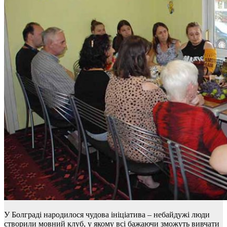
У Болграді народилося чудова ініціатива – небайдужі люди
створили мовний клуб, у якому всі бажаючи зможуть вивчати