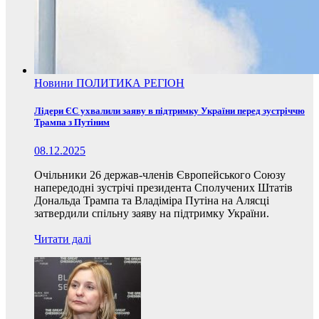
Новини
ПОЛИТИКА
РЕГІОН
Лідери ЄС ухвалили заяву в підтримку України перед зустріччю
Трампа з Путіним
08.12.2025
Очільники 26 держав-членів Європейського Союзу
напередодні зустрічі президента Сполучених Штатів
Дональда Трампа та Владіміра Путіна на Алясці
затвердили спільну заяву на підтримку України.
Читати далі