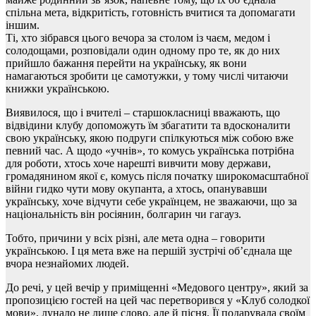
спільна мета, відкритість, готовність вчитися та допомагати
іншим.
Ті, хто зібрався цього вечора за столом із чаєм, медом і
солодощами, розповідали один одному про те, як до них
прийшло бажання перейти на українську, як вони
намагаються зробити це самотужки, у тому числі читаючи
книжки українською.
Виявилося, що і вчителі – старшокласниці вважають, що
відвідини клубу допоможуть їм збагатити та вдосконалити
свою українську, якою подруги спілкуються між собою вже
певний час. А щодо «учнів», то комусь українська потрібна
для роботи, хтось хоче нарешті вивчити мову держави,
громадянином якої є, комусь після початку широкомасштабної
війни гидко чути мову окупанта, а хтось, опанувавши
українську, хоче відчути себе українцем, не зважаючи, що за
національність він росіянин, болгарин чи гагауз.
Тобто, причини у всіх різні, але мета одна – говорити
українською. І ця мета вже на першій зустрічі об’єднала ще
вчора незнайомих людей.
До речі, у цей вечір у приміщенні «Медового центру», який за
пропозицією гостей на цей час перетворився у «Клуб солодкої
мови», лунало не лише слово, але й пісня. Її подарувала своїм