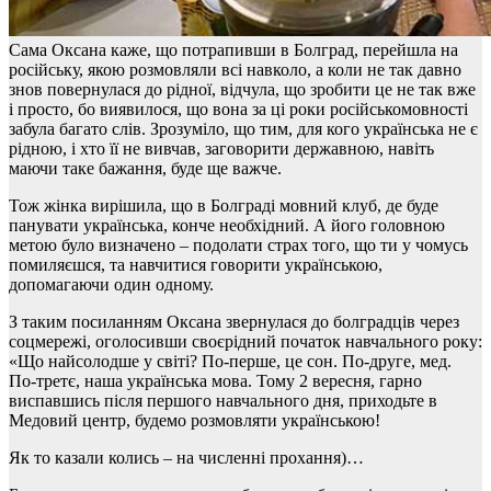
Сама Оксана каже, що потрапивши в Болград, перейшла на
російську, якою розмовляли всі навколо, а коли не так давно
знов повернулася до рідної, відчула, що зробити це не так вже
і просто, бо виявилося, що вона за ці роки російськомовності
забула багато слів. Зрозуміло, що тим, для кого українська не є
рідною, і хто її не вивчав, заговорити державною, навіть
маючи таке бажання, буде ще важче.
Тож жінка вирішила, що в Болграді мовний клуб, де буде
панувати українська, конче необхідний. А його головною
метою було визначено – подолати страх того, що ти у чомусь
помиляєшся, та навчитися говорити українською,
допомагаючи один одному.
З таким посиланням Оксана звернулася до болградців через
соцмережі, оголосивши своєрідний початок навчального року:
«Що найсолодше у світі? По-перше, це сон. По-друге, мед.
По-третє, наша українська мова. Тому 2 вересня, гарно
виспавшись після першого навчального дня, приходьте в
Медовий центр, будемо розмовляти українською!
Як то казали колись – на численні прохання)…