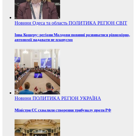
Новини
Одеса та область
ПОЛИТИКА
РЕГІОН
СВІТ
Інна Кошеру: регіони Молдови повинні розвиватися рівномірно,
автономії надавати не плануємо
Новини
ПОЛИТИКА
РЕГІОН
УКРАЇНА
Міністри ЄС схвалили створення трибуналу проти РФ