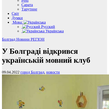
Рені
Сарата
Тарутине
Світ
Думки
Мова:
Русский
Українська
Болград
Новини
РЕГІОН
У Болграді відкрився
українській мовний клуб
09.04.2022
город Болград
,
новости