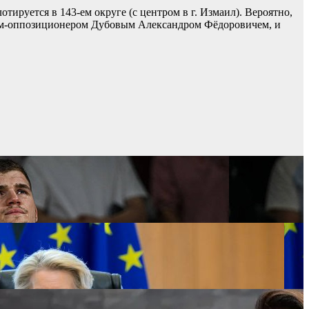
ируется в 143-ем округе (с центром в г. Измаил). Вероятно,
депом-оппозиционером Дубовым Александром Фёдоровичем, и