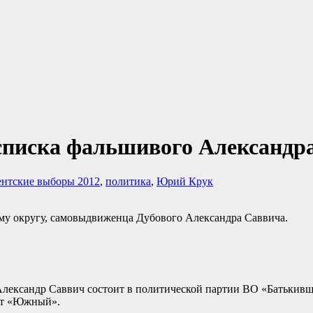
списка фальшивого Александра
нтские выборы 2012
,
политика
,
Юрий Крук
ему округу, самовыдвиженца Дубового Александра Саввича.
Александр Саввич состоит в политической партии ВО «Батькивщ
рт «Южный».