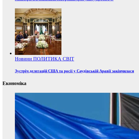
Новини
ПОЛИТИКА
СВІТ
Зустріч делегацій США та росії у Саудівській Аравії закінчилася
Економіка