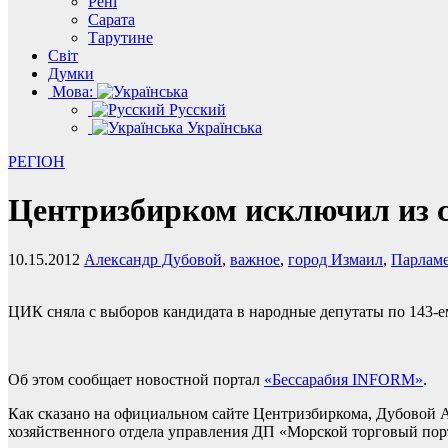
Рені
Сарата
Тарутине
Світ
Думки
Мова:
Русский
Українська
РЕГІОН
Центризбирком исключил из 
10.15.2012
Александр Дубовой
,
важное
,
город Измаил
,
Парламе
ЦИК сняла с выборов кандидата в народные депутаты по 143-
Об этом сообщает новостной портал
«Бессарабия INFORM»
.
Как сказано на официальном сайте Центризбиркома, Дубовой 
хозяйственного отдела управления ДП «Морской торговый по