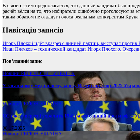
В связи с этим предполагается, что данный кандидат был прод
расчёт вёлся на то, что избиратели ошибочно проголосуют за
таким образом не отдадут голоса реальным конкурентам Крука.
Навігація записів
Игорь Плохой идёт вразрез с линией партии, выступая против
Иван Плачков – технический кандидат Игоря Плохого. Очередн
Пов’язаний запис
Новини
РЕГІОН
СВІТ
УКРАЇНА
У загальному медальному заліку Всесвітніх ігор-2025 Україн
08.17.2025
Новини
РЕГІОН
УКРАЇНА
ЄС вже у вересні ухвалить 19-й ракет санкцій проти рф, – У
08.17.2025
Новини
РЕГІОН
УКРАЇНА