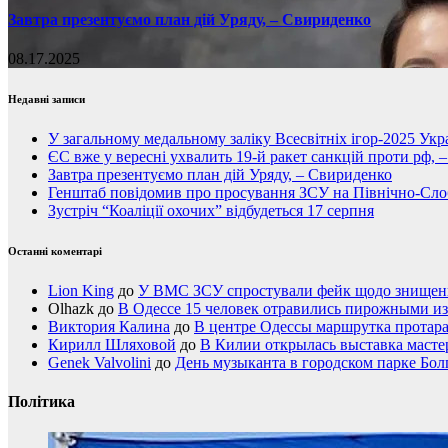
Завтра презентуємо план дій Уряду, – Свириденко
08.17.2025
Недавні записи
У загальному медальному заліку Всесвітніх ігор-2025 Укра
ЄС вже у вересні ухвалить 19-й ракет санкцій проти рф, 
Завтра презентуємо план дій Уряду, – Свириденко
Генштаб повідомив про просування ЗСУ на Північно-Сл
Зустріч “Коаліції охочих” відбудеться 17 серпня
Останні коментарі
Lion King
до
У ВМС ЗСУ спростували фейк щодо знищення
Olhazk
до
В Одессе 15 человек отравились пирожными из
Виктория Калина
до
В центре Одессы маршрутка протар
Кирилл Шляховой
до
В Килии открылась выставка мастер
Genek Valvolini
до
День музыканта в городском парке Бол
Політика