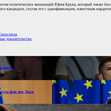
уктом политических махинаций Юрия Крука, который также баллот
 этого кандидата, спутав его с однофамильцем, известным нар
 Евросоюза
ые доказательства
а третя
рсула фон дер Ляєн