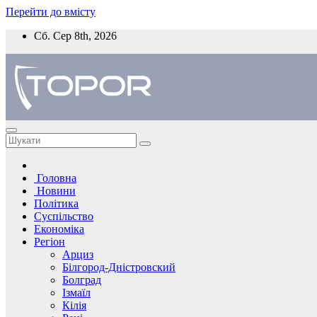
Перейти до вмісту
Сб. Сер 8th, 2026
Головна
Новини
Політика
Суспільство
Економіка
Регіон
Арциз
Білгород-Дністровский
Болград
Ізмаїл
Кілія