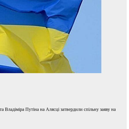
 Владіміра Путіна на Алясці затвердили спільну заяву на