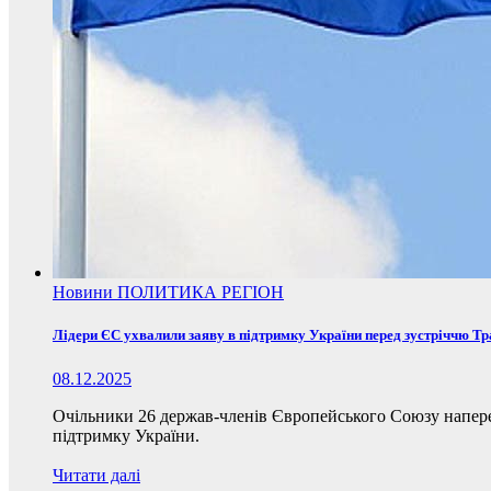
Новини
ПОЛИТИКА
РЕГІОН
Лідери ЄС ухвалили заяву в підтримку України перед зустріччю Т
08.12.2025
Очільники 26 держав-членів Європейського Союзу наперед
підтримку України.
Читати далі