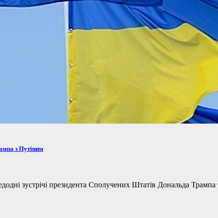
рампа з Путіним
одні зустрічі президента Сполучених Штатів Дональда Трампа та