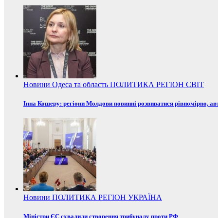
Новини
Одеса та область
ПОЛИТИКА
РЕГІОН
СВІТ
Інна Кошеру: регіони Молдови повинні розвиватися рівномірно, ав
Новини
ПОЛИТИКА
РЕГІОН
УКРАЇНА
Міністри ЄС схвалили створення трибуналу проти РФ