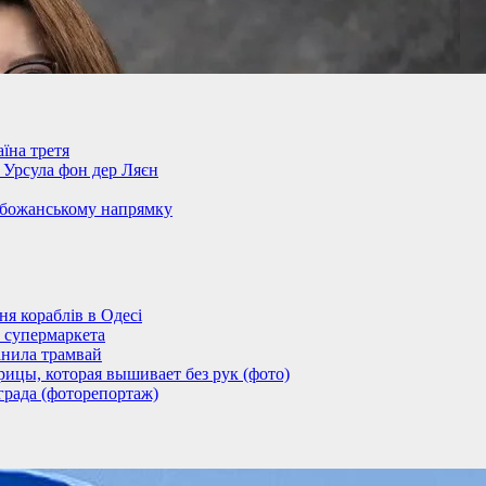
їна третя
– Урсула фон дер Ляєн
обожанському напрямку
 кораблів в Одесі
 супермаркета
анила трамвай
ицы, которая вышивает без рук (фото)
града (фоторепортаж)