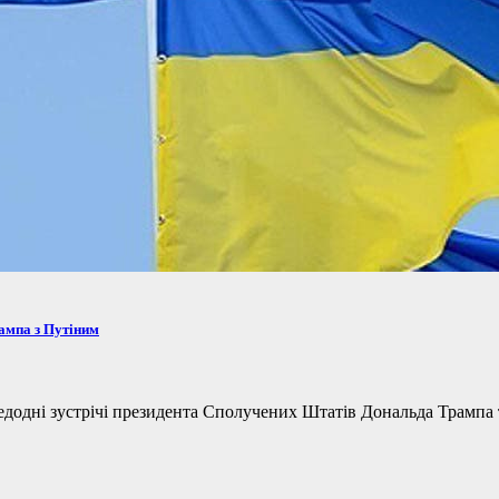
рампа з Путіним
одні зустрічі президента Сполучених Штатів Дональда Трампа та