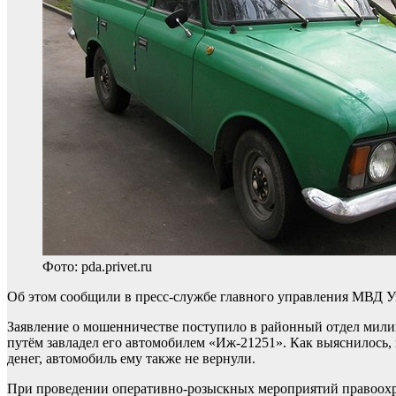
Фото: pda.privet.ru
Об этом сообщили в пресс-службе главного управления МВД У
Заявление о мошенничестве поступило в районный отдел милиц
путём завладел его автомобилем «Иж-21251». Как выяснилось,
денег, автомобиль ему также не вернули.
При проведении оперативно-розыскных мероприятий правоохра