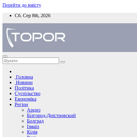
Перейти до вмісту
Сб. Сер 8th, 2026
Головна
Новини
Політика
Суспільство
Економіка
Регіон
Арциз
Білгород-Дністровский
Болград
Ізмаїл
Кілія