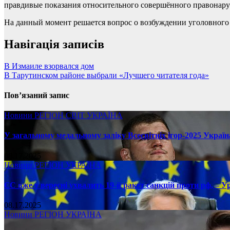
правдивые показания относительного совершённого правонар
На данный момент решается вопрос о возбуждении уголовного
Навігація записів
В Измаиле взорвался дом
В Тарутинском районе выбрали «Лучшего читателя года»
Пов’язаний запис
Новини
РЕГІОН
СВІТ
УКРАЇНА
У загальному медальному заліку Всесвітніх ігор-2025 Україн
08.17.2025
Новини
РЕГІОН
УКРАЇНА
ЄС вже у вересні ухвалить 19-й ракет санкцій проти рф, – У
08.17.2025
Новини
РЕГІОН
УКРАЇНА