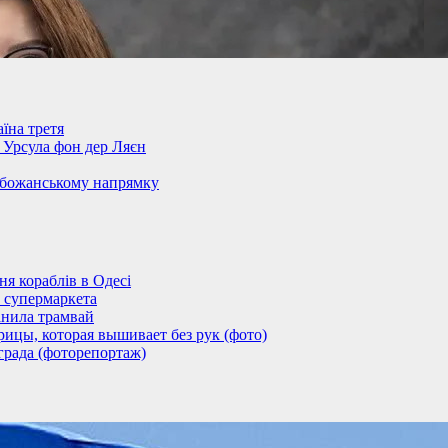
їна третя
– Урсула фон дер Ляєн
обожанському напрямку
 кораблів в Одесі
 супермаркета
анила трамвай
ицы, которая вышивает без рук (фото)
града (фоторепортаж)