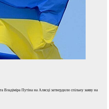
 Владіміра Путіна на Алясці затвердили спільну заяву на