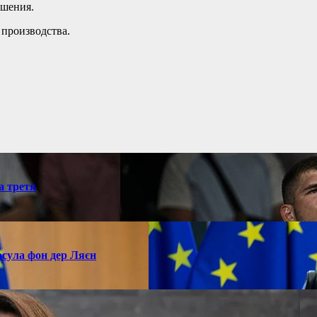
ушения.
 производства.
а третя
рсула фон дер Ляєн