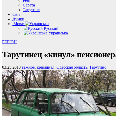
Рені
Сарата
Тарутине
Світ
Думки
Мова:
Русский
Українська
РЕГІОН
Тарутинец «кинул» пенсионер
03.25.2013
важное
,
криминал
,
Одесская область
,
Тарутино