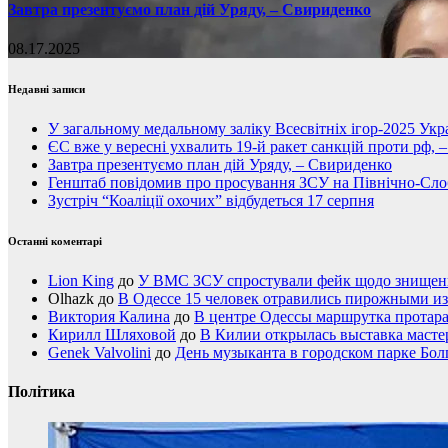
Завтра презентуємо план дій Уряду, – Свириденко
08.17.2025
Недавні записи
У загальному медальному заліку Всесвітніх ігор-2025 Укра
ЄС вже у вересні ухвалить 19-й ракет санкцій проти рф, 
Завтра презентуємо план дій Уряду, – Свириденко
Генштаб повідомив про просування ЗСУ на Північно-Сл
Зустріч “Коаліції охочих” відбудеться 17 серпня
Останні коментарі
Lion King
до
У ВМС ЗСУ спростували фейк щодо знищення
Olhazk
до
В Одессе 15 человек отравились пирожными из
Виктория Калина
до
В центре Одессы маршрутка протар
Кирилл Шляховой
до
В Килии открылась выставка мастер
Genek Valvolini
до
День музыканта в городском парке Бол
Політика