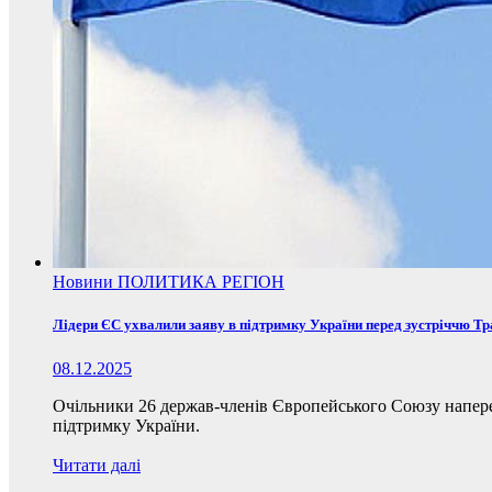
Новини
ПОЛИТИКА
РЕГІОН
Лідери ЄС ухвалили заяву в підтримку України перед зустріччю Т
08.12.2025
Очільники 26 держав-членів Європейського Союзу наперед
підтримку України.
Читати далі