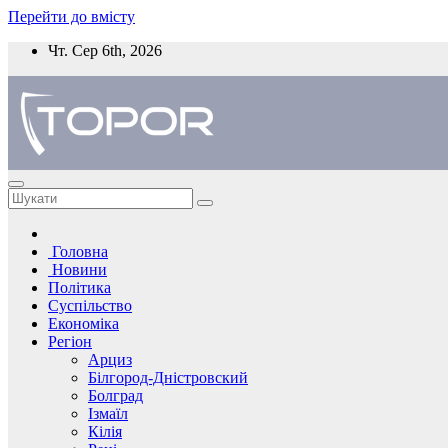
Перейти до вмісту
Чт. Сер 6th, 2026
Головна
Новини
Політика
Суспільство
Економіка
Регіон
Арциз
Білгород-Дністровский
Болград
Ізмаїл
Кілія