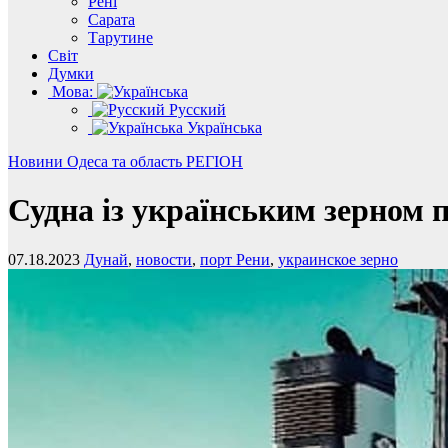
Рені
Сарата
Тарутине
Світ
Думки
Мова:
Русский
Українська
Новини
Одеса та область
РЕГІОН
Судна із українським зерном 
07.18.2023
Дунай
,
новости
,
порт Рени
,
украинское зерно