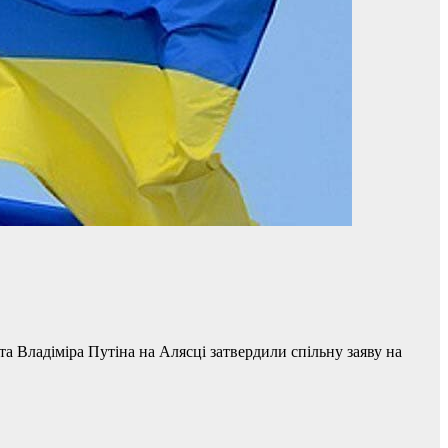
 Владіміра Путіна на Алясці затвердили спільну заяву на