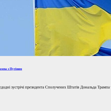
рампа з Путіним
одні зустрічі президента Сполучених Штатів Дональда Трампа та