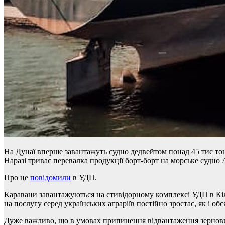
На Дунаї вперше завантажуть судно дедвейтом понад 45 тис то
Наразі триває перевалка продукції борт-борт на морське судно 
Про це
повідомили
в УДП.
Каравани завантажуються на стивідорному комплексі УДП в Кілі
на послугу серед українських аграріїв постійно зростає, як і обс
Дуже важливо, що в умовах припинення відвантаження зернових