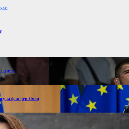
бухи
ій
а третя
рсула фон дер Ляєн