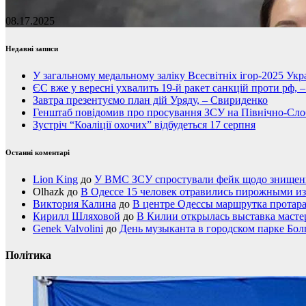
08.17.2025
Недавні записи
У загальному медальному заліку Всесвітніх ігор-2025 Укра
ЄС вже у вересні ухвалить 19-й ракет санкцій проти рф, 
Завтра презентуємо план дій Уряду, – Свириденко
Генштаб повідомив про просування ЗСУ на Північно-Сл
Зустріч “Коаліції охочих” відбудеться 17 серпня
Останні коментарі
Lion King
до
У ВМС ЗСУ спростували фейк щодо знищення
Olhazk
до
В Одессе 15 человек отравились пирожными из
Виктория Калина
до
В центре Одессы маршрутка протар
Кирилл Шляховой
до
В Килии открылась выставка мастер
Genek Valvolini
до
День музыканта в городском парке Бол
Політика