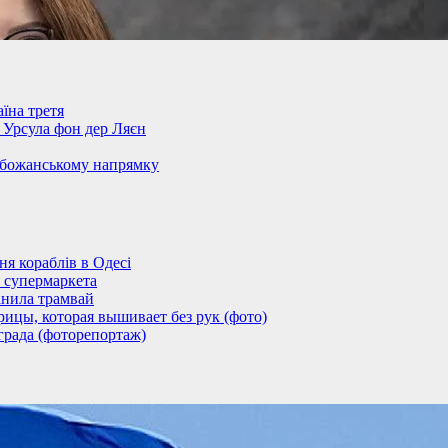
їна третя
– Урсула фон дер Ляєн
обожанському напрямку
 кораблів в Одесі
 супермаркета
анила трамвай
ицы, которая вышивает без рук (фото)
града (фоторепортаж)