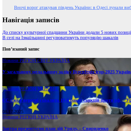
Вночі ворог атакував південь України: в Одесі лунали ви
Навігація записів
До списку культурної спадщини України додали 5 нових позиц
В селі на Ізмаїльщині регулюватимуть популяцію шакалів
Пов’язаний запис
Новини
РЕГІОН
СВІТ
УКРАЇНА
У загальному медальному заліку Всесвітніх ігор-2025 Україн
08.17.2025
Новини
РЕГІОН
УКРАЇНА
ЄС вже у вересні ухвалить 19-й ракет санкцій проти рф, – У
08.17.2025
Новини
РЕГІОН
УКРАЇНА
Завтра презентуємо план дій Уряду, – Свириденко