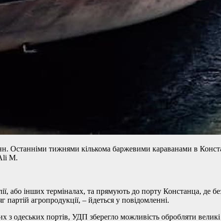
нн. Останніми тижнями кількома баржевими караванами в Конста
Ali M.
ї, або інших терміналах, та прямують до порту Констанца, де бе
яг партій агропродукції, – йдеться у повідомленні.
 з одеських портів, УДП зберегло можливість обробляти великі 