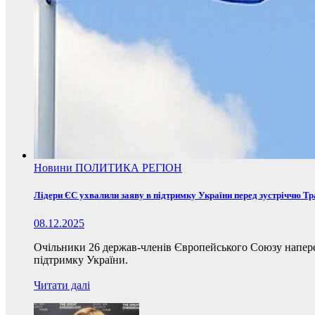
Новини
ПОЛИТИКА
РЕГІОН
Лідери ЄС ухвалили заяву в підтримку України перед зустріччю Т
08.12.2025
Очільники 26 держав-членів Європейського Союзу наперед
підтримку України.
Читати далі