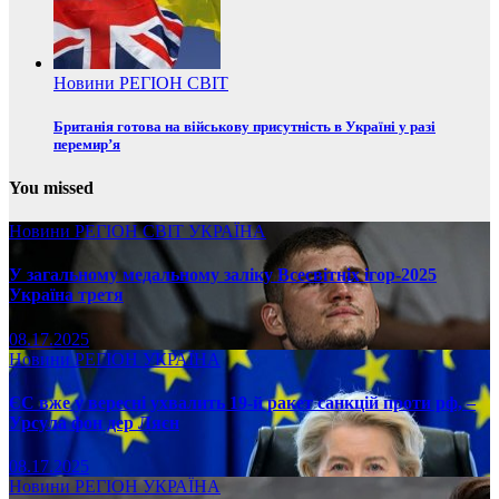
Новини
РЕГІОН
СВІТ
Британія готова на військову присутність в Україні у разі
перемир’я
You missed
Новини
РЕГІОН
СВІТ
УКРАЇНА
У загальному медальному заліку Всесвітніх ігор-2025
Україна третя
08.17.2025
Новини
РЕГІОН
УКРАЇНА
ЄС вже у вересні ухвалить 19-й ракет санкцій проти рф, –
Урсула фон дер Ляєн
08.17.2025
Новини
РЕГІОН
УКРАЇНА