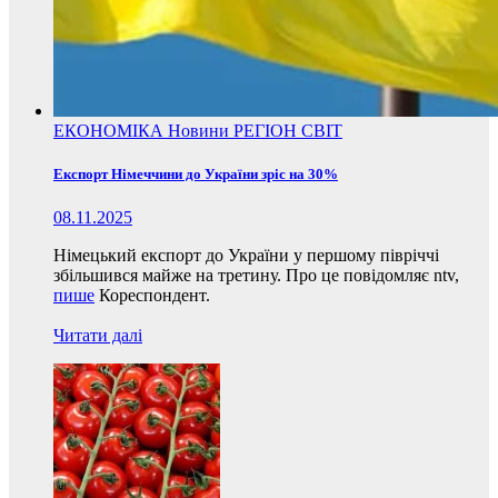
ЕКОНОМІКА
Новини
РЕГІОН
СВІТ
Експорт Німеччини до України зріс на 30%
08.11.2025
Німецький експорт до України у першому півріччі
збільшився майже на третину. Про це повідомляє ntv,
пише
Кореспондент.
Читати далі