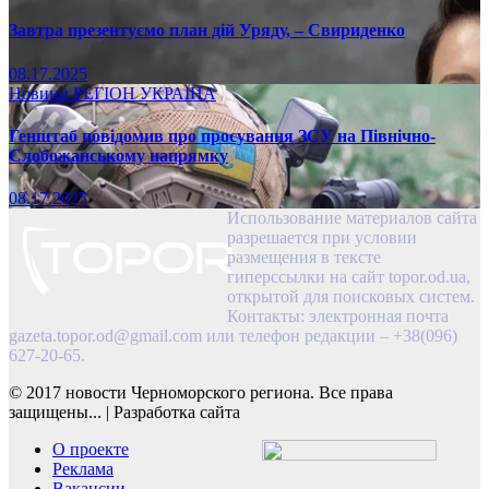
Завтра презентуємо план дій Уряду, – Свириденко
08.17.2025
Новини
РЕГІОН
УКРАЇНА
Генштаб повідомив про просування ЗСУ на Північно-
Слобожанському напрямку
08.17.2025
Использование материалов сайта
разрешается при условии
размещения в тексте
гиперссылки на сайт topor.od.ua,
открытой для поисковых систем.
Контакты: электронная почта
gazeta.topor.od@gmail.com
или телефон редакции – +38(096)
627-20-65.
© 2017 новости Черноморского региона. Все права
защищены...
|
Разработка сайта
О проекте
Реклама
Вакансии