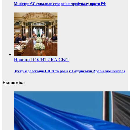
Міністри ЄС схвалили створення трибуналу проти РФ
Новини
ПОЛИТИКА
СВІТ
Зустріч делегацій США та росії у Саудівській Аравії закінчилася
Економіка