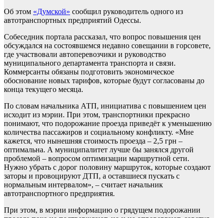
Об этом
«Думской»
сообщил руководитель одного из
автотранспортных предприятий Одессы.
Собеседник портала рассказал, что вопрос повышения цен
обсуждался на состоявшемся недавно совещании в горсовете,
где участвовали автоперевозчики и руководство
муниципального департамента транспорта и связи.
Коммерсанты обязаны подготовить экономическое
обоснование новых тарифов, которые будут согласованы до
конца текущего месяца.
По словам начальника АТП, инициатива с повышением цен
исходит из мэрии. При этом, транспортники прекрасно
понимают, что подорожание проезда приведёт к уменьшению
количества пассажиров и социальному конфликту. «Мне
кажется, что нынешняя стоимость проезда – 2,5 грн –
оптимальна. А муниципалитет лучше бы занялся другой
проблемой – вопросом оптимизации маршрутной сети.
Нужно убрать с дорог половину маршруток, которые создают
заторы и провоцируют ДТП, а оставшиеся пускать с
нормальным интервалом», – считает начальник
автотранспортного предприятия.
При этом, в мэрии информацию о грядущем подорожании