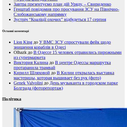
Завтра презентуємо план дій Уряду, – Свириденко
Генштаб повідомив про просування ЗСУ на Північно-
Слобожанському напрямку
Зустріч “Коаліції охочих” відбудеться 17 серпня
Останні коментарі
Lion King
до
У ВМС ЗСУ спростували фейк щодо
знищення кораблів в Одесі
Olhazk
до
В Одессе 15 человек отравились пирожными
из супермаркета
Виктория Калина
до
В центре Одессы маршрутка
протаранила трамвай
Кирилл Шляховой
до
В Килии открылась выставка
мастерицы, которая вышивает без рук (фото)
Genek Valvolini
до
День музыканта в городском парке
Болграда (фоторепортаж)
Політика