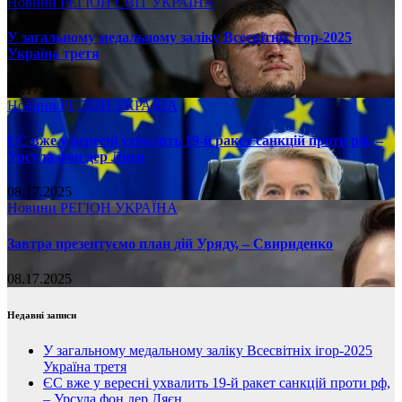
Новини
РЕГІОН
СВІТ
УКРАЇНА
У загальному медальному заліку Всесвітніх ігор-2025
Україна третя
08.17.2025
Новини
РЕГІОН
УКРАЇНА
ЄС вже у вересні ухвалить 19-й ракет санкцій проти рф, –
Урсула фон дер Ляєн
08.17.2025
Новини
РЕГІОН
УКРАЇНА
Завтра презентуємо план дій Уряду, – Свириденко
08.17.2025
Недавні записи
У загальному медальному заліку Всесвітніх ігор-2025
Україна третя
ЄС вже у вересні ухвалить 19-й ракет санкцій проти рф,
– Урсула фон дер Ляєн