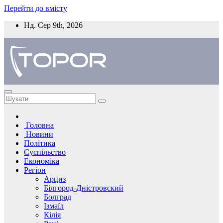
Перейти до вмісту
Нд. Сер 9th, 2026
Головна
Новини
Політика
Суспільство
Економіка
Регіон
Арциз
Білгород-Дністровский
Болград
Ізмаїл
Кілія