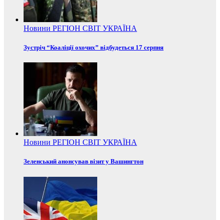
Новини
РЕГІОН
СВІТ
УКРАЇНА
Зустріч “Коаліції охочих” відбудеться 17 серпня
Новини
РЕГІОН
СВІТ
УКРАЇНА
Зеленський анонсував візит у Вашингтон