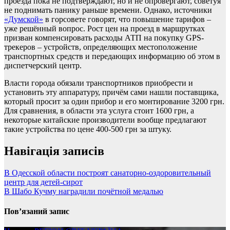
проезда пока не подтверждают, но и не опровергают, советуя
не поднимать панику раньше времени. Однако, источники
«Думской»
в горсовете говорят, что повышение тарифов –
уже решённый вопрос. Рост цен на проезд в маршрутках
призван компенсировать расходы АТП на покупку GPS-
трекеров – устройств, определяющих местоположение
транспортных средств и передающих информацию об этом в
диспетчерский центр.
Власти города обязали транспортников приобрести и
установить эту аппаратуру, причём сами нашли поставщика,
который просит за один прибор и его монтирование 3200 грн.
Для сравнения, в области эта услуга стоит 1600 грн, а
некоторые китайские производители вообще предлагают
такие устройства по цене 400-500 грн за штуку.
Навігація записів
В Одесской области построят санаторно-оздоровительный
центр для детей-сирот
В Шабо Кучму наградили почётной медалью
Пов’язаний запис