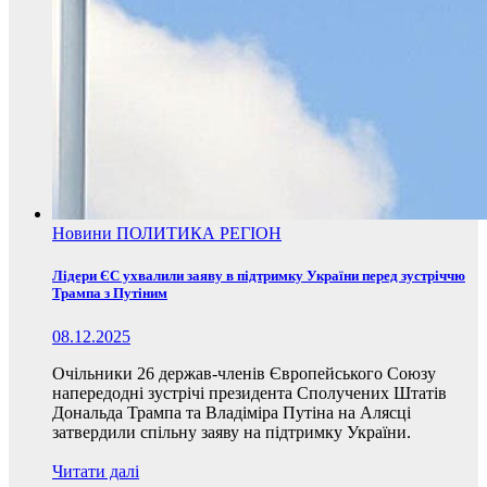
Новини
ПОЛИТИКА
РЕГІОН
Лідери ЄС ухвалили заяву в підтримку України перед зустріччю
Трампа з Путіним
08.12.2025
Очільники 26 держав-членів Європейського Союзу
напередодні зустрічі президента Сполучених Штатів
Дональда Трампа та Владіміра Путіна на Алясці
затвердили спільну заяву на підтримку України.
Читати далі