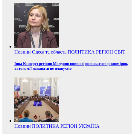
Новини
Одеса та область
ПОЛИТИКА
РЕГІОН
СВІТ
Інна Кошеру: регіони Молдови повинні розвиватися рівномірно,
автономії надавати не плануємо
Новини
ПОЛИТИКА
РЕГІОН
УКРАЇНА