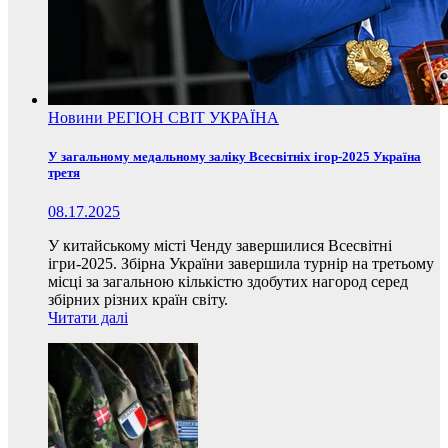
Новини
РЕГІОН
СВІТ
УКРАЇНА
У загальному медальному заліку Всесвітніх ігор-2025 Україна
третя
08.17.2025
У китайському місті Ченду завершилися Всесвітні
ігри-2025. Збірна України завершила турнір на третьому
місці за загальною кількістю здобутих нагород серед
збірних різних країн світу.
Читати далі