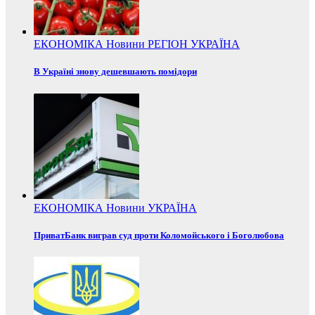
ЕКОНОМІКА
Новини
РЕГІОН
УКРАЇНА
В Україні знову дешевшають помідори
ЕКОНОМІКА
Новини
УКРАЇНА
ПриватБанк виграв суд проти Коломойського і Боголюбова