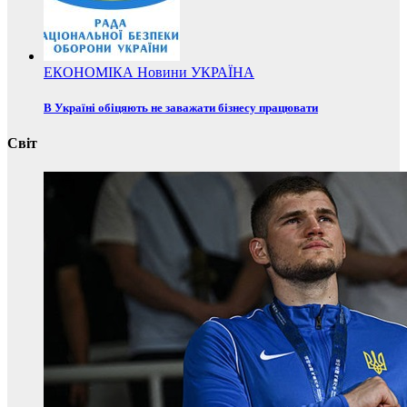
ЕКОНОМІКА
Новини
УКРАЇНА
В Україні обіцяють не заважати бізнесу працювати
Світ