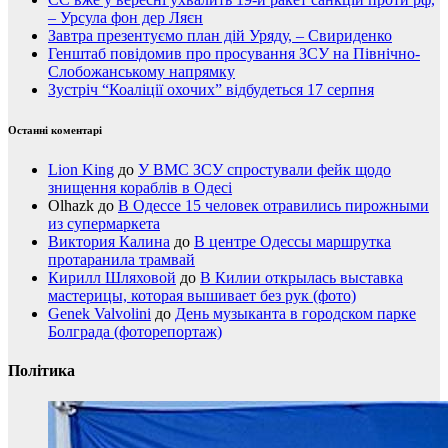
– Урсула фон дер Ляєн
Завтра презентуємо план дій Уряду, – Свириденко
Генштаб повідомив про просування ЗСУ на Північно-
Слобожанському напрямку
Зустріч “Коаліції охочих” відбудеться 17 серпня
Останні коментарі
Lion King
до
У ВМС ЗСУ спростували фейк щодо
знищення кораблів в Одесі
Olhazk
до
В Одессе 15 человек отравились пирожными
из супермаркета
Виктория Калина
до
В центре Одессы маршрутка
протаранила трамвай
Кирилл Шляховой
до
В Килии открылась выставка
мастерицы, которая вышивает без рук (фото)
Genek Valvolini
до
День музыканта в городском парке
Болграда (фоторепортаж)
Політика