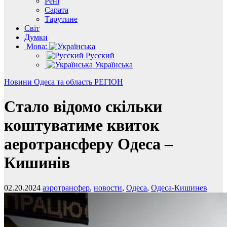
Рені
Сарата
Тарутине
Світ
Думки
Мова:
Русский
Українська
Новини
Одеса та область
РЕГІОН
Стало відомо скільки
коштуватиме квиток
аеротрансферу Одеса –
Кишинів
02.20.2024
аэротрансфер
,
новости
,
Одеса
,
Одеса-Кишинев