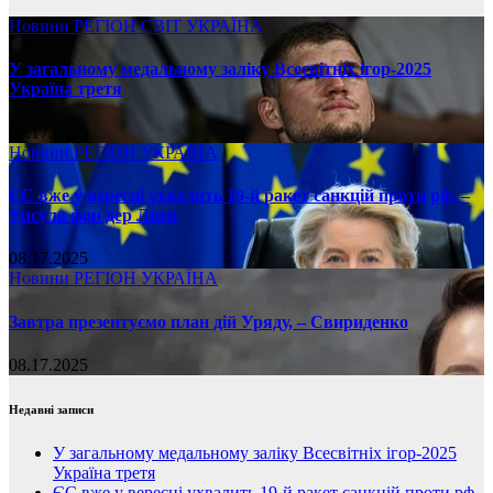
Новини
РЕГІОН
СВІТ
УКРАЇНА
У загальному медальному заліку Всесвітніх ігор-2025
Україна третя
08.17.2025
Новини
РЕГІОН
УКРАЇНА
ЄС вже у вересні ухвалить 19-й ракет санкцій проти рф, –
Урсула фон дер Ляєн
08.17.2025
Новини
РЕГІОН
УКРАЇНА
Завтра презентуємо план дій Уряду, – Свириденко
08.17.2025
Недавні записи
У загальному медальному заліку Всесвітніх ігор-2025
Україна третя
ЄС вже у вересні ухвалить 19-й ракет санкцій проти рф,