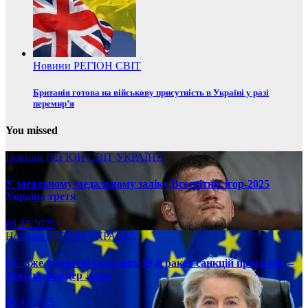
Новини
РЕГІОН
СВІТ
Британія готова на військову присутність в Україні у разі
перемир’я
You missed
Новини
РЕГІОН
СВІТ
УКРАЇНА
У загальному медальному заліку Всесвітніх ігор-2025
Україна третя
08.17.2025
Новини
РЕГІОН
УКРАЇНА
ЄС вже у вересні ухвалить 19-й ракет санкцій проти рф, –
Урсула фон дер Ляєн
08.17.2025