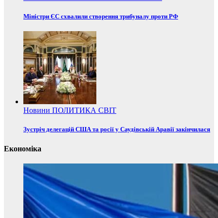
Міністри ЄС схвалили створення трибуналу проти РФ
Новини
ПОЛИТИКА
СВІТ
Зустріч делегацій США та росії у Саудівській Аравії закінчилася
Економіка