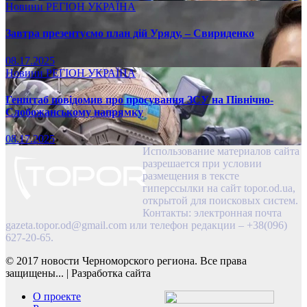
Новини
РЕГІОН
УКРАЇНА
Завтра презентуємо план дій Уряду, – Свириденко
08.17.2025
Новини
РЕГІОН
УКРАЇНА
Генштаб повідомив про просування ЗСУ на Північно-
Слобожанському напрямку
08.17.2025
Использование материалов сайта
разрешается при условии
размещения в тексте
гиперссылки на сайт topor.od.ua,
открытой для поисковых систем.
Контакты: электронная почта
gazeta.topor.od@gmail.com
или телефон редакции – +38(096)
627-20-65.
© 2017 новости Черноморского региона. Все права
защищены...
|
Разработка сайта
О проекте