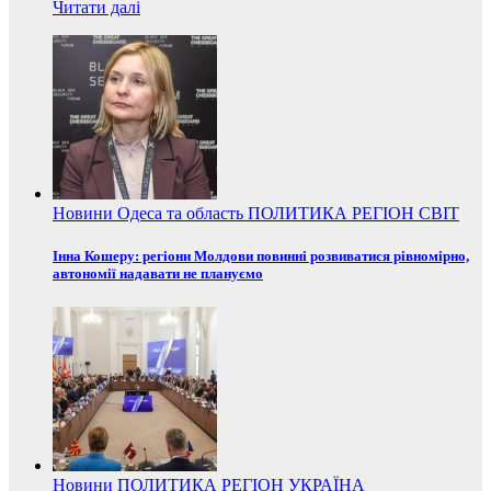
Читати далі
Новини
Одеса та область
ПОЛИТИКА
РЕГІОН
СВІТ
Інна Кошеру: регіони Молдови повинні розвиватися рівномірно,
автономії надавати не плануємо
Новини
ПОЛИТИКА
РЕГІОН
УКРАЇНА