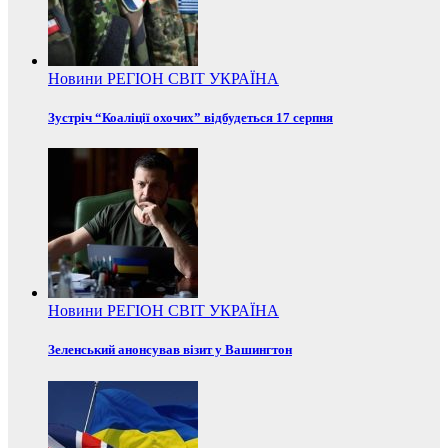
Новини
РЕГІОН
СВІТ
УКРАЇНА
Зустріч “Коаліції охочих” відбудеться 17 серпня
Новини
РЕГІОН
СВІТ
УКРАЇНА
Зеленський анонсував візит у Вашингтон