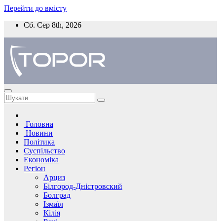
Перейти до вмісту
Сб. Сер 8th, 2026
Головна
Новини
Політика
Суспільство
Економіка
Регіон
Арциз
Білгород-Дністровский
Болград
Ізмаїл
Кілія