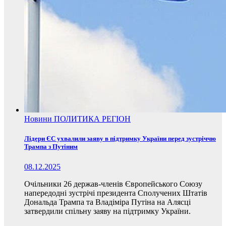
Новини
ПОЛИТИКА
РЕГІОН
Лідери ЄС ухвалили заяву в підтримку України перед зустріччю
Трампа з Путіним
08.12.2025
Очільники 26 держав-членів Європейського Союзу
напередодні зустрічі президента Сполучених Штатів
Дональда Трампа та Владіміра Путіна на Алясці
затвердили спільну заяву на підтримку України.