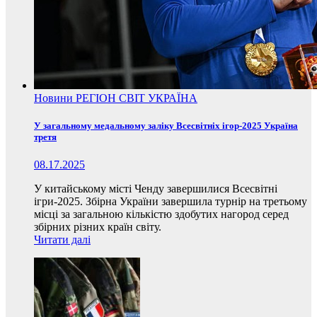
Новини
РЕГІОН
СВІТ
УКРАЇНА
У загальному медальному заліку Всесвітніх ігор-2025 Україна
третя
08.17.2025
У китайському місті Ченду завершилися Всесвітні
ігри-2025. Збірна України завершила турнір на третьому
місці за загальною кількістю здобутих нагород серед
збірних різних країн світу.
Читати далі