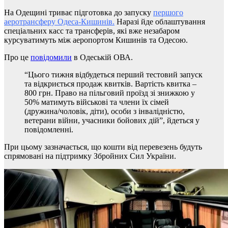
На Одещині триває підготовка до запуску
першого
аеротрансферу Одеса-Кишинів.
Наразі йде облаштування
спеціальних касс та трансферів, які вже незабаром
курсуватимуть між аеропортом Кишинів та Одесою.
Про це
повідомили
в Одеській ОВА.
“Цього тижня відбудеться перший тестовий запуск
та відкриється продаж квитків. Вартість квитка –
800 грн. Право на пільговий проїзд зі знижкою у
50% матимуть військові та члени їх сімей
(дружина/чоловік, діти), особи з інвалідністю,
ветерани війни, учасники бойових дій”, йдеться у
повідомленні.
При цьому зазначається, що кошти від перевезень будуть
спрямовані на підтримку Збройних Сил України.