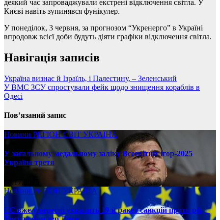
деякий час запроваджували екстрені відключення світла. У
Києві навіть зупинявся фунікулер.
У понеділок, 3 червня, за прогнозом “Укренерго” в Україні
впродовж всієї доби будуть діяти графіки відключення світла.
Навігація записів
Україна визнає й Ізраїль, і Палестину, – Зеленський
У ВМС ЗСУ спростували фейк щодо знищення кораблів в
Одесі
Пов’язаний запис
Новини
РЕГІОН
СВІТ
УКРАЇНА
У загальному медальному заліку Всесвітніх ігор-2025
Україна третя
08.17.2025
Новини
РЕГІОН
УКРАЇНА
ЄС вже у вересні ухвалить 19-й ракет санкцій проти рф, –
Урсула фон дер Ляєн