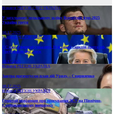
Новини
РЕГІОН
СВІТ
УКРАЇНА
У загальному медальному заліку Всесвітніх ігор-2025
Україна третя
08.17.2025
Новини
РЕГІОН
УКРАЇНА
ЄС вже у вересні ухвалить 19-й ракет санкцій проти рф, –
Урсула фон дер Ляєн
08.17.2025
Новини
РЕГІОН
УКРАЇНА
Завтра презентуємо план дій Уряду, – Свириденко
08.17.2025
Новини
РЕГІОН
УКРАЇНА
Генштаб повідомив про просування ЗСУ на Північно-
Слобожанському напрямку