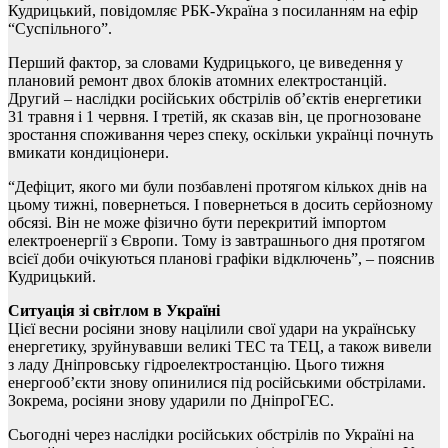
Кудрицький, повідомляє РБК-Україна з посиланням на ефір
“Суспільного”.
Перший фактор, за словами Кудрицького, це виведення у
плановий ремонт двох блоків атомних електростанцій.
Другий – наслідки російських обстрілів об’єктів енергетики
31 травня і 1 червня. І третій, як сказав він, це прогнозоване
зростання споживання через спеку, оскільки українці почнуть
вмикати кондиціонери.
“Дефіцит, якого ми були позбавлені протягом кількох днів на
цьому тижні, повернеться. І повернеться в досить серйозному
обсязі. Він не може фізично бути перекритий імпортом
електроенергії з Європи. Тому із завтрашнього дня протягом
всієї доби очікуються планові графіки відключень”, – пояснив
Кудрицький.
Ситуація зі світлом в Україні
Цієї весни росіяни знову націлили свої удари на українську
енергетику, зруйнувавши великі ТЕС та ТЕЦ, а також вивели
з ладу Дніпровську гідроелектростанцію. Цього тижня
енергооб’єкти знову опинилися під російськими обстрілами.
Зокрема, росіяни знову ударили по ДніпроГЕС.
Сьогодні через наслідки російських обстрілів по Україні на