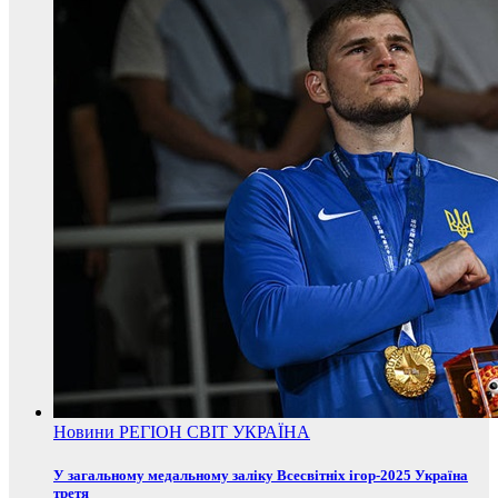
Новини
РЕГІОН
СВІТ
УКРАЇНА
У загальному медальному заліку Всесвітніх ігор-2025 Україна
третя