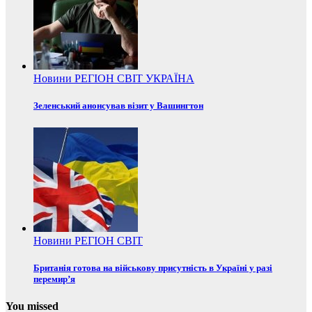
Новини
РЕГІОН
СВІТ
УКРАЇНА
Зеленський анонсував візит у Вашингтон
Новини
РЕГІОН
СВІТ
Британія готова на військову присутність в Україні у разі
перемир’я
You missed