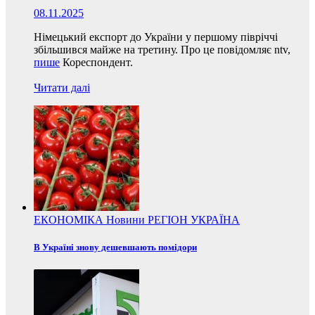
08.11.2025
Німецький експорт до України у першому півріччі
збільшився майже на третину. Про це повідомляє ntv,
пише
Кореспондент.
Читати далі
ЕКОНОМІКА
Новини
РЕГІОН
УКРАЇНА
В Україні знову дешевшають помідори