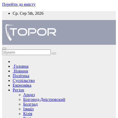
Перейти до вмісту
Ср. Сер 5th, 2026
Головна
Новини
Політика
Суспільство
Економіка
Регіон
Арциз
Білгород-Дністровский
Болград
Ізмаїл
Кілія