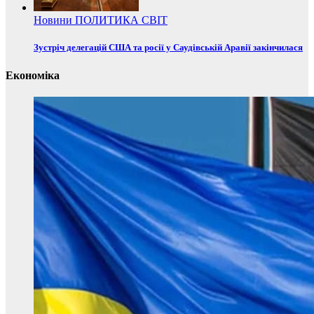
Новини
ПОЛИТИКА
СВІТ
Зустріч делегацій США та росії у Саудівській Аравії закінчилася
Економіка