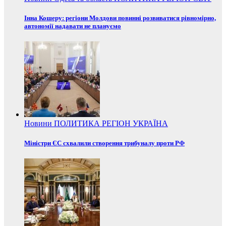
Інна Кошеру: регіони Молдови повинні розвиватися рівномірно,
автономії надавати не плануємо
Новини
ПОЛИТИКА
РЕГІОН
УКРАЇНА
Міністри ЄС схвалили створення трибуналу проти РФ