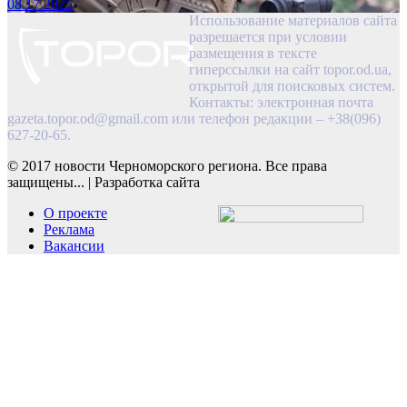
08.17.2025
Использование материалов сайта
разрешается при условии
размещения в тексте
гиперссылки на сайт topor.od.ua,
открытой для поисковых систем.
Контакты: электронная почта
gazeta.topor.od@gmail.com
или телефон редакции – +38(096)
627-20-65.
© 2017 новости Черноморского региона. Все права
защищены...
|
Разработка сайта
О проекте
Реклама
Вакансии