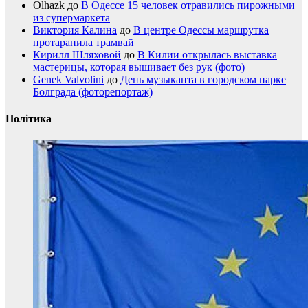
Olhazk
до
В Одессе 15 человек отравились пирожными
из супермаркета
Виктория Калина
до
В центре Одессы маршрутка
протаранила трамвай
Кирилл Шляховой
до
В Килии открылась выставка
мастерицы, которая вышивает без рук (фото)
Genek Valvolini
до
День музыканта в городском парке
Болграда (фоторепортаж)
Політика