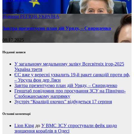
08.17.2025
Новини
РЕГІОН
УКРАЇНА
Завтра презентуємо план дій Уряду, – Свириденко
08.17.2025
Недавні записи
У загальному медальному заліку Всесвітніх ігор-2025
Україна третя
ЄС вже у вересні ухвалить 19-й ракет санкцій проти рф,
– Урсула фон дер Ляєн
Завтра презентуємо план дій Уряду, – Свириденко
Генштаб повідомив про просування ЗСУ на Північно-
Слобожанському напрямку
Зустріч “Коаліції охочих” відбудеться 17 серпня
Останні коментарі
Lion King
до
У ВМС ЗСУ спростували фейк щодо
знищення кораблів в Одесі